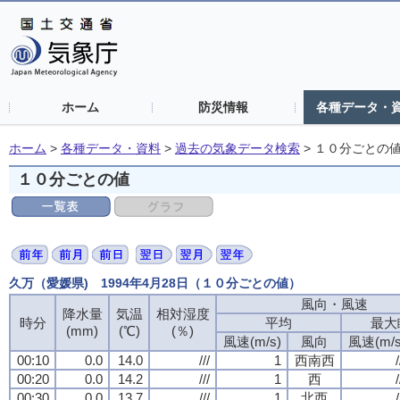
ホーム
防災情報
各種データ・
ホーム
>
各種データ・資料
>
過去の気象データ検索
>
１０分ごとの
１０分ごとの値
久万（愛媛県) 1994年4月28日（１０分ごとの値）
風向・風速
風向・風速
風向・風速
風向・風速
降水量
降水量
降水量
降水量
気温
気温
気温
気温
相対湿度
相対湿度
相対湿度
相対湿度
時分
時分
時分
時分
平均
平均
平均
平均
最大
最大
最大
最大
(mm)
(mm)
(mm)
(mm)
(℃)
(℃)
(℃)
(℃)
(％)
(％)
(％)
(％)
風速(m/s)
風速(m/s)
風速(m/s)
風速(m/s)
風向
風向
風向
風向
風速(m/s
風速(m/s
風速(m/s
風速(m/s
00:10
00:10
00:10
00:10
0.0
0.0
0.0
0.0
14.0
14.0
14.0
14.0
///
///
///
///
1
1
1
1
西南西
西南西
西南西
西南西
/
/
/
/
00:20
00:20
00:20
00:20
0.0
0.0
0.0
0.0
14.2
14.2
14.2
14.2
///
///
///
///
1
1
1
1
西
西
西
西
/
/
/
/
00:30
00:30
00:30
00:30
0.0
0.0
0.0
0.0
13.7
13.7
13.7
13.7
///
///
///
///
1
1
1
1
北西
北西
北西
北西
/
/
/
/