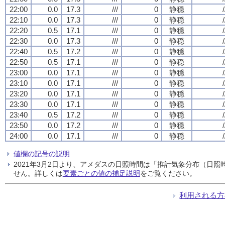
22:00
0.0
17.3
///
0
静穏
/
22:10
0.0
17.3
///
0
静穏
/
22:20
0.5
17.1
///
0
静穏
/
22:30
0.0
17.3
///
0
静穏
/
22:40
0.5
17.2
///
0
静穏
/
22:50
0.5
17.1
///
0
静穏
/
23:00
0.0
17.1
///
0
静穏
/
23:10
0.0
17.1
///
0
静穏
/
23:20
0.0
17.1
///
0
静穏
/
23:30
0.0
17.1
///
0
静穏
/
23:40
0.5
17.2
///
0
静穏
/
23:50
0.0
17.2
///
0
静穏
/
24:00
0.0
17.1
///
0
静穏
/
値欄の記号の説明
2021年3月2日より、アメダスの日照時間は「推計気象分布（日
せん。詳しくは
要素ごとの値の補足説明
をご覧ください。
利用される方