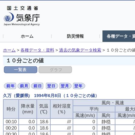
ホーム
防災情報
各種データ・
ホーム
>
各種データ・資料
>
過去の気象データ検索
>
１０分ごとの
１０分ごとの値
久万（愛媛県) 1994年6月8日（１０分ごとの値）
風向・風速
降水量
気温
相対湿度
時分
平均
最大
(mm)
(℃)
(％)
風速(m/s)
風向
風速(m/s
00:10
0.0
18.6
///
0
静穏
/
00:20
0.0
18.6
///
0
静穏
/
00:30
0.0
18.6
///
0
静穏
/