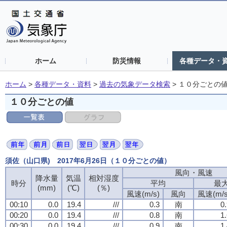
ホーム
防災情報
各種データ・
ホーム
>
各種データ・資料
>
過去の気象データ検索
>
１０分ごとの
１０分ごとの値
須佐（山口県) 2017年6月26日（１０分ごとの値）
風向・風速
降水量
気温
相対湿度
時分
平均
最
(mm)
(℃)
(％)
風速(m/s)
風向
風速(m/s
00:10
0.0
19.4
///
0.3
南
0
00:20
0.0
19.4
///
0.8
南
1
00:30
0.0
19.4
///
0.9
南
1