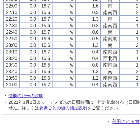
22:00
0.0
19.7
///
1.6
南
2
22:10
0.0
19.6
///
0.9
南南西
2
22:20
0.0
19.7
///
1.3
南
2
22:30
0.0
19.6
///
0.3
南南西
1
22:40
0.0
19.7
///
0.6
南
1
22:50
0.0
19.6
///
0.5
南南東
1
23:00
0.0
19.6
///
1.3
南
2
23:10
0.0
19.7
///
0.4
南南西
1
23:20
0.0
19.6
///
0.4
西北西
1
23:30
0.0
19.5
///
0.8
南南西
1
23:40
0.0
19.6
///
1.3
南
2
23:50
0.0
19.6
///
1.2
南南西
2
24:00
0.0
19.7
///
0.4
南南西
1
値欄の記号の説明
2021年3月2日より、アメダスの日照時間は「推計気象分布（日
せん。詳しくは
要素ごとの値の補足説明
をご覧ください。
利用される方