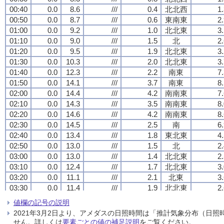
00:40
00:40
00:40
00:40
0.0
0.0
0.0
0.0
8.6
8.6
8.6
8.6
///
///
///
///
0.4
0.4
0.4
0.4
北北西
北北西
北北西
北北西
1
1
1
1
00:50
00:50
00:50
00:50
0.0
0.0
0.0
0.0
8.7
8.7
8.7
8.7
///
///
///
///
0.6
0.6
0.6
0.6
東南東
東南東
東南東
東南東
2
2
2
2
01:00
01:00
01:00
01:00
0.0
0.0
0.0
0.0
9.2
9.2
9.2
9.2
///
///
///
///
1.0
1.0
1.0
1.0
北北東
北北東
北北東
北北東
3
3
3
3
01:10
01:10
01:10
01:10
0.0
0.0
0.0
0.0
9.0
9.0
9.0
9.0
///
///
///
///
1.5
1.5
1.5
1.5
北
北
北
北
2
2
2
2
01:20
01:20
01:20
01:20
0.0
0.0
0.0
0.0
9.5
9.5
9.5
9.5
///
///
///
///
1.9
1.9
1.9
1.9
北北東
北北東
北北東
北北東
3
3
3
3
01:30
01:30
01:30
01:30
0.0
0.0
0.0
0.0
10.3
10.3
10.3
10.3
///
///
///
///
2.0
2.0
2.0
2.0
北北東
北北東
北北東
北北東
3
3
3
3
01:40
01:40
01:40
01:40
0.0
0.0
0.0
0.0
12.3
12.3
12.3
12.3
///
///
///
///
2.2
2.2
2.2
2.2
南東
南東
南東
南東
7
7
7
7
01:50
01:50
01:50
01:50
0.0
0.0
0.0
0.0
14.1
14.1
14.1
14.1
///
///
///
///
3.7
3.7
3.7
3.7
南東
南東
南東
南東
8
8
8
8
02:00
02:00
02:00
02:00
0.0
0.0
0.0
0.0
14.4
14.4
14.4
14.4
///
///
///
///
4.2
4.2
4.2
4.2
南南東
南南東
南南東
南南東
7
7
7
7
02:10
02:10
02:10
02:10
0.0
0.0
0.0
0.0
14.3
14.3
14.3
14.3
///
///
///
///
3.5
3.5
3.5
3.5
南南東
南南東
南南東
南南東
8
8
8
8
02:20
02:20
02:20
02:20
0.0
0.0
0.0
0.0
14.6
14.6
14.6
14.6
///
///
///
///
4.2
4.2
4.2
4.2
南南東
南南東
南南東
南南東
8
8
8
8
02:30
02:30
02:30
02:30
0.0
0.0
0.0
0.0
14.5
14.5
14.5
14.5
///
///
///
///
2.5
2.5
2.5
2.5
南
南
南
南
6
6
6
6
02:40
02:40
02:40
02:40
0.0
0.0
0.0
0.0
13.4
13.4
13.4
13.4
///
///
///
///
1.8
1.8
1.8
1.8
東北東
東北東
東北東
東北東
4
4
4
4
02:50
02:50
02:50
02:50
0.0
0.0
0.0
0.0
13.0
13.0
13.0
13.0
///
///
///
///
1.5
1.5
1.5
1.5
北
北
北
北
2
2
2
2
03:00
03:00
03:00
03:00
0.0
0.0
0.0
0.0
13.0
13.0
13.0
13.0
///
///
///
///
1.4
1.4
1.4
1.4
北北東
北北東
北北東
北北東
2
2
2
2
03:10
03:10
03:10
03:10
0.0
0.0
0.0
0.0
12.4
12.4
12.4
12.4
///
///
///
///
1.7
1.7
1.7
1.7
北北東
北北東
北北東
北北東
3
3
3
3
03:20
03:20
03:20
03:20
0.0
0.0
0.0
0.0
11.1
11.1
11.1
11.1
///
///
///
///
2.1
2.1
2.1
2.1
北東
北東
北東
北東
3
3
3
3
03:30
03:30
03:30
03:30
0.0
0.0
0.0
0.0
11.4
11.4
11.4
11.4
///
///
///
///
1.9
1.9
1.9
1.9
北北東
北北東
北北東
北北東
2
2
2
2
03:40
03:40
03:40
03:40
0.0
0.0
0.0
0.0
10.5
10.5
10.5
10.5
///
///
///
///
1.4
1.4
1.4
1.4
北
北
北
北
2
2
2
2
値欄の記号の説明
03:50
03:50
03:50
03:50
0.0
0.0
0.0
0.0
10.7
10.7
10.7
10.7
///
///
///
///
1.1
1.1
1.1
1.1
北北東
北北東
北北東
北北東
2
2
2
2
2021年3月2日より、アメダスの日照時間は「推計気象分布（日
04:00
04:00
04:00
04:00
0.0
0.0
0.0
0.0
10.7
10.7
10.7
10.7
///
///
///
///
2.0
2.0
2.0
2.0
北北東
北北東
北北東
北北東
3
3
3
3
せん。詳しくは
要素ごとの値の補足説明
をご覧ください。