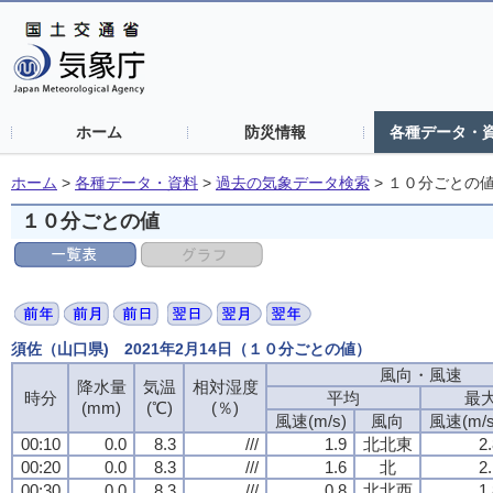
ホーム
防災情報
各種データ・
ホーム
>
各種データ・資料
>
過去の気象データ検索
>
１０分ごとの
１０分ごとの値
須佐（山口県) 2021年2月14日（１０分ごとの値）
風向・風速
風向・風速
風向・風速
風向・風速
降水量
降水量
降水量
降水量
気温
気温
気温
気温
相対湿度
相対湿度
相対湿度
相対湿度
時分
時分
時分
時分
平均
平均
平均
平均
最
最
最
最
(mm)
(mm)
(mm)
(mm)
(℃)
(℃)
(℃)
(℃)
(％)
(％)
(％)
(％)
風速(m/s)
風速(m/s)
風速(m/s)
風速(m/s)
風向
風向
風向
風向
風速(m/s
風速(m/s
風速(m/s
風速(m/s
00:10
00:10
00:10
00:10
0.0
0.0
0.0
0.0
8.3
8.3
8.3
8.3
///
///
///
///
1.9
1.9
1.9
1.9
北北東
北北東
北北東
北北東
2
2
2
2
00:20
00:20
00:20
00:20
0.0
0.0
0.0
0.0
8.3
8.3
8.3
8.3
///
///
///
///
1.6
1.6
1.6
1.6
北
北
北
北
2
2
2
2
00:30
00:30
00:30
00:30
0.0
0.0
0.0
0.0
8.3
8.3
8.3
8.3
///
///
///
///
0.8
0.8
0.8
0.8
北北西
北北西
北北西
北北西
1
1
1
1