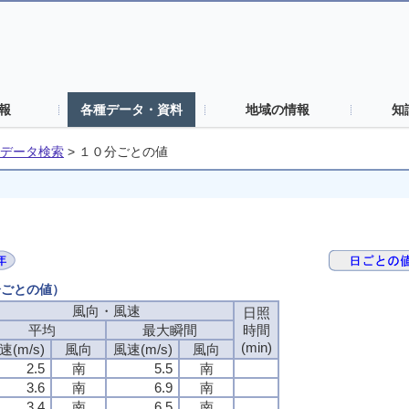
報
各種データ・資料
地域の情報
知
データ検索
>
１０分ごとの値
分ごとの値）
風向・風速
日照
平均
最大瞬間
時間
(min)
速(m/s)
風向
風速(m/s)
風向
2.5
南
5.5
南
3.6
南
6.9
南
3.4
南
6.5
南