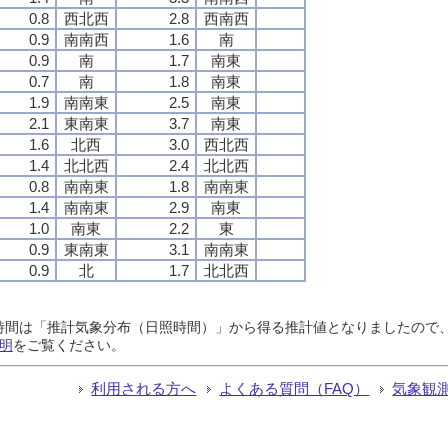
0.8
西北西
2.8
西南西
0.9
南南西
1.6
南
0.9
南
1.7
南東
0.7
南
1.8
南東
1.9
南南東
2.5
南東
2.1
東南東
3.7
南東
1.6
北西
3.0
西北西
1.4
北北西
2.4
北北西
0.8
南南東
1.8
南南東
1.4
南南東
2.9
南東
1.0
南東
2.2
東
0.9
東南東
3.1
南南東
0.9
北
1.7
北北西
日照時間は「推計気象分布（日照時間）」から得る推計値となりましたの
明
をご覧ください。
利用される方へ
よくある質問（FAQ）
気象観