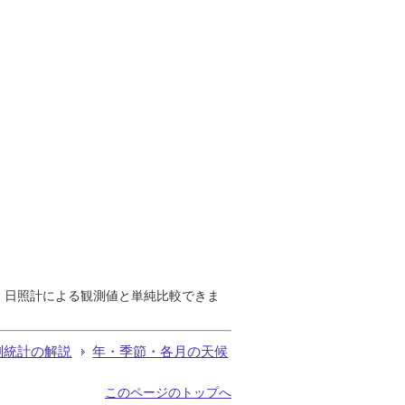
で、日照計による観測値と単純比較できま
測統計の解説
年・季節・各月の天候
このページのトップへ