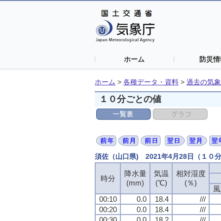
ホーム
防災情
ホーム
>
各種データ・資料
>
過去の気象
１０分ごとの値
須佐（山口県) 2021年4月28日（１０
降水量
気温
相対湿度
時分
(mm)
(℃)
(％)
風
00:10
0.0
18.4
///
00:20
0.0
18.4
///
00:30
0.0
18.2
///