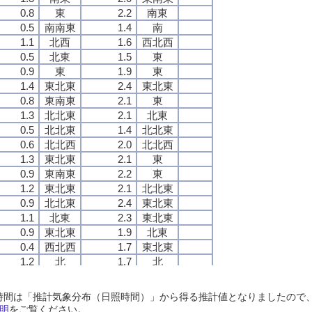
0.8
0.8
0.8
0.8
東
東
東
東
2.2
2.2
2.2
2.2
南東
南東
南東
南東
0.5
0.5
0.5
0.5
南南東
南南東
南南東
南南東
1.4
1.4
1.4
1.4
南
南
南
南
1.1
1.1
1.1
1.1
北西
北西
北西
北西
1.6
1.6
1.6
1.6
西北西
西北西
西北西
西北西
0.5
0.5
0.5
0.5
北東
北東
北東
北東
1.5
1.5
1.5
1.5
東
東
東
東
0.9
0.9
0.9
0.9
東
東
東
東
1.9
1.9
1.9
1.9
東
東
東
東
1.4
1.4
1.4
1.4
東北東
東北東
東北東
東北東
2.4
2.4
2.4
2.4
東北東
東北東
東北東
東北東
0.8
0.8
0.8
0.8
東南東
東南東
東南東
東南東
2.1
2.1
2.1
2.1
東
東
東
東
1.3
1.3
1.3
1.3
北北東
北北東
北北東
北北東
2.1
2.1
2.1
2.1
北東
北東
北東
北東
0.5
0.5
0.5
0.5
北北東
北北東
北北東
北北東
1.4
1.4
1.4
1.4
北北東
北北東
北北東
北北東
0.6
0.6
0.6
0.6
北北西
北北西
北北西
北北西
2.0
2.0
2.0
2.0
北北西
北北西
北北西
北北西
1.3
1.3
1.3
1.3
東北東
東北東
東北東
東北東
2.1
2.1
2.1
2.1
東
東
東
東
0.9
0.9
0.9
0.9
東南東
東南東
東南東
東南東
2.2
2.2
2.2
2.2
東
東
東
東
1.2
1.2
1.2
1.2
東北東
東北東
東北東
東北東
2.1
2.1
2.1
2.1
北北東
北北東
北北東
北北東
0.9
0.9
0.9
0.9
北北東
北北東
北北東
北北東
2.4
2.4
2.4
2.4
東北東
東北東
東北東
東北東
1.1
1.1
1.1
1.1
北東
北東
北東
北東
2.3
2.3
2.3
2.3
東北東
東北東
東北東
東北東
0.9
0.9
0.9
0.9
東北東
東北東
東北東
東北東
1.9
1.9
1.9
1.9
北東
北東
北東
北東
0.4
0.4
0.4
0.4
西北西
西北西
西北西
西北西
1.7
1.7
1.7
1.7
東北東
東北東
東北東
東北東
1.2
1.2
1.2
1.2
北
北
北
北
1.7
1.7
1.7
1.7
北
北
北
北
1.4
1.4
1.4
1.4
東
東
東
東
2.3
2.3
2.3
2.3
東
東
東
東
1.4
1.4
1.4
1.4
北北東
北北東
北北東
北北東
2.3
2.3
2.3
2.3
北
北
北
北
日照時間は「推計気象分布（日照時間）」から得る推計値となりましたの
1.1
1.1
1.1
1.1
北東
北東
北東
北東
1.8
1.8
1.8
1.8
東北東
東北東
東北東
東北東
明
をご覧ください。