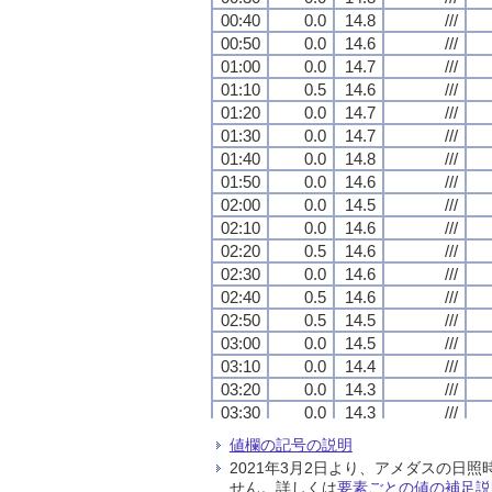
00:40
00:40
00:40
00:40
0.0
0.0
0.0
0.0
14.8
14.8
14.8
14.8
///
///
///
///
00:50
00:50
00:50
00:50
0.0
0.0
0.0
0.0
14.6
14.6
14.6
14.6
///
///
///
///
01:00
01:00
01:00
01:00
0.0
0.0
0.0
0.0
14.7
14.7
14.7
14.7
///
///
///
///
01:10
01:10
01:10
01:10
0.5
0.5
0.5
0.5
14.6
14.6
14.6
14.6
///
///
///
///
01:20
01:20
01:20
01:20
0.0
0.0
0.0
0.0
14.7
14.7
14.7
14.7
///
///
///
///
01:30
01:30
01:30
01:30
0.0
0.0
0.0
0.0
14.7
14.7
14.7
14.7
///
///
///
///
01:40
01:40
01:40
01:40
0.0
0.0
0.0
0.0
14.8
14.8
14.8
14.8
///
///
///
///
01:50
01:50
01:50
01:50
0.0
0.0
0.0
0.0
14.6
14.6
14.6
14.6
///
///
///
///
02:00
02:00
02:00
02:00
0.0
0.0
0.0
0.0
14.5
14.5
14.5
14.5
///
///
///
///
02:10
02:10
02:10
02:10
0.0
0.0
0.0
0.0
14.6
14.6
14.6
14.6
///
///
///
///
02:20
02:20
02:20
02:20
0.5
0.5
0.5
0.5
14.6
14.6
14.6
14.6
///
///
///
///
02:30
02:30
02:30
02:30
0.0
0.0
0.0
0.0
14.6
14.6
14.6
14.6
///
///
///
///
02:40
02:40
02:40
02:40
0.5
0.5
0.5
0.5
14.6
14.6
14.6
14.6
///
///
///
///
02:50
02:50
02:50
02:50
0.5
0.5
0.5
0.5
14.5
14.5
14.5
14.5
///
///
///
///
03:00
03:00
03:00
03:00
0.0
0.0
0.0
0.0
14.5
14.5
14.5
14.5
///
///
///
///
03:10
03:10
03:10
03:10
0.0
0.0
0.0
0.0
14.4
14.4
14.4
14.4
///
///
///
///
03:20
03:20
03:20
03:20
0.0
0.0
0.0
0.0
14.3
14.3
14.3
14.3
///
///
///
///
03:30
03:30
03:30
03:30
0.0
0.0
0.0
0.0
14.3
14.3
14.3
14.3
///
///
///
///
03:40
03:40
03:40
03:40
0.0
0.0
0.0
0.0
14.3
14.3
14.3
14.3
///
///
///
///
値欄の記号の説明
03:50
03:50
03:50
03:50
0.0
0.0
0.0
0.0
14.4
14.4
14.4
14.4
///
///
///
///
2021年3月2日より、アメダスの
04:00
04:00
04:00
04:00
0.5
0.5
0.5
0.5
14.3
14.3
14.3
14.3
///
///
///
///
せん。詳しくは
要素ごとの値の補足説