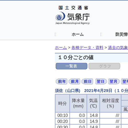
ホーム
防災情
ホーム
>
各種データ・資料
>
過去の気象
１０分ごとの値
須佐（山口県) 2021年4月29日（１０
降水量
降水量
降水量
降水量
気温
気温
気温
気温
相対湿度
相対湿度
相対湿度
相対湿度
時分
時分
時分
時分
(mm)
(mm)
(mm)
(mm)
(℃)
(℃)
(℃)
(℃)
(％)
(％)
(％)
(％)
風
風
風
風
00:10
00:10
00:10
00:10
0.0
0.0
0.0
0.0
14.8
14.8
14.8
14.8
///
///
///
///
00:20
00:20
00:20
00:20
0.0
0.0
0.0
0.0
14.9
14.9
14.9
14.9
///
///
///
///
00:30
00:30
00:30
00:30
0.0
0.0
0.0
0.0
14.8
14.8
14.8
14.8
///
///
///
///