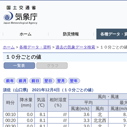
ホーム
防災情報
各種データ・
ホーム
>
各種データ・資料
>
過去の気象データ検索
>
１０分ごとの
１０分ごとの値
須佐（山口県) 2021年12月4日（１０分ごとの値）
風向・風速
降水量
気温
相対湿度
時分
平均
最
(mm)
(℃)
(％)
風速(m/s)
風向
風速(m/s
00:10
0.0
8.1
///
3.6
北
8
00:20
0.0
8.1
///
3.3
北北西
9
00:30
0.0
8.1
///
3.0
北
7