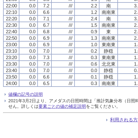
22:00
0.0
7.2
///
2.2
南
3
22:10
0.0
6.6
///
1.2
南南東
2
22:20
0.0
7.1
///
2.4
南
3
22:30
0.0
6.7
///
1.5
南南東
2
22:40
0.0
6.8
///
0.9
東
2
22:50
0.0
6.9
///
1.3
南南東
2
23:00
0.0
6.9
///
1.0
東南東
1
23:10
0.0
7.0
///
0.2
静穏
1
23:20
0.0
7.3
///
0.3
東南東
1
23:30
0.0
7.0
///
0.6
北北東
1
23:40
0.0
7.0
///
0.0
静穏
0
23:50
0.0
6.6
///
0.1
静穏
1
24:00
0.0
6.5
///
0.3
南南東
1
値欄の記号の説明
2021年3月2日より、アメダスの日照時間は「推計気象分布（日
せん。詳しくは
要素ごとの値の補足説明
をご覧ください。
利用される方