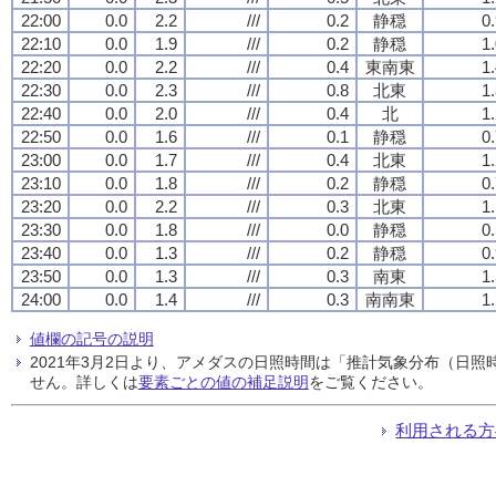
22:00
0.0
2.2
///
0.2
静穏
0
22:10
0.0
1.9
///
0.2
静穏
1
22:20
0.0
2.2
///
0.4
東南東
1
22:30
0.0
2.3
///
0.8
北東
1
22:40
0.0
2.0
///
0.4
北
1
22:50
0.0
1.6
///
0.1
静穏
0
23:00
0.0
1.7
///
0.4
北東
1
23:10
0.0
1.8
///
0.2
静穏
0
23:20
0.0
2.2
///
0.3
北東
1
23:30
0.0
1.8
///
0.0
静穏
0
23:40
0.0
1.3
///
0.2
静穏
0
23:50
0.0
1.3
///
0.3
南東
1
24:00
0.0
1.4
///
0.3
南南東
1
値欄の記号の説明
2021年3月2日より、アメダスの日照時間は「推計気象分布（日
せん。詳しくは
要素ごとの値の補足説明
をご覧ください。
利用される方