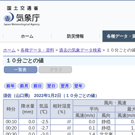
ホーム
防災情報
各種データ・
ホーム
>
各種データ・資料
>
過去の気象データ検索
>
１０分ごとの
１０分ごとの値
須佐（山口県) 2022年1月2日（１０分ごとの値）
風向・風速
降水量
気温
相対湿度
時分
平均
最
(mm)
(℃)
(％)
風速(m/s)
風向
風速(m/s
00:10
0.0
-2.5
///
0.0
静穏
0
00:20
0.0
-2.7
///
0.1
静穏
1
00:30
0.0
-3.0
///
1.4
北北東
1