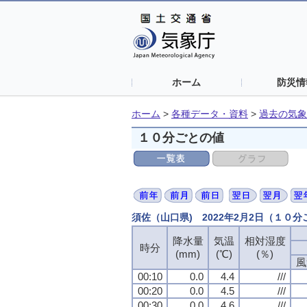
ホーム
防災情
ホーム
>
各種データ・資料
>
過去の気象
１０分ごとの値
須佐（山口県) 2022年2月2日（１０
降水量
気温
相対湿度
時分
(mm)
(℃)
(％)
風
00:10
0.0
4.4
///
00:20
0.0
4.5
///
00:30
0.0
4.6
///