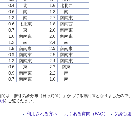
0.4
北
1.6
北北西
0.6
南
1.8
南
1.3
南
2.7
南南東
0.6
北北東
1.8
南南西
0.7
東
2.6
南南東
1.0
南南東
2.6
南南東
1.2
南
2.4
南
1.5
南南東
2.9
南南東
0.9
南南東
2.5
南南東
1.3
南南東
2.4
南南東
0.6
東
2.3
南東
0.9
南南東
2.2
南
0.7
南南東
1.6
南
日照時間は「推計気象分布（日照時間）」から得る推計値となりましたの
明
をご覧ください。
利用される方へ
よくある質問（FAQ）
気象観