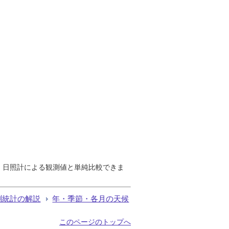
で、日照計による観測値と単純比較できま
測統計の解説
年・季節・各月の天候
このページのトップへ