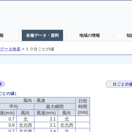
報
各種データ・資料
地域の情報
知
データ検索
>
１０分ごとの値
分ごとの値）
風向・風速
日照
平均
最大瞬間
時間
(min)
速(m/s)
風向
風速(m/s)
風向
0.7
北
2.1
北
0.8
北北西
2.1
北北西
0.7
北北西
2.4
北