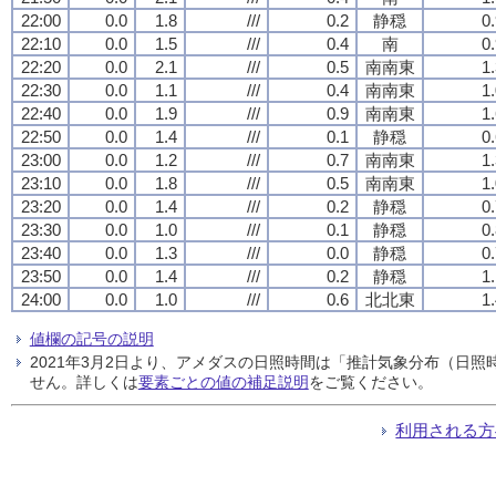
22:00
0.0
1.8
///
0.2
静穏
0
22:10
0.0
1.5
///
0.4
南
0
22:20
0.0
2.1
///
0.5
南南東
1
22:30
0.0
1.1
///
0.4
南南東
1
22:40
0.0
1.9
///
0.9
南南東
1
22:50
0.0
1.4
///
0.1
静穏
0
23:00
0.0
1.2
///
0.7
南南東
1
23:10
0.0
1.8
///
0.5
南南東
1
23:20
0.0
1.4
///
0.2
静穏
0
23:30
0.0
1.0
///
0.1
静穏
0
23:40
0.0
1.3
///
0.0
静穏
0
23:50
0.0
1.4
///
0.2
静穏
1
24:00
0.0
1.0
///
0.6
北北東
1
値欄の記号の説明
2021年3月2日より、アメダスの日照時間は「推計気象分布（日
せん。詳しくは
要素ごとの値の補足説明
をご覧ください。
利用される方