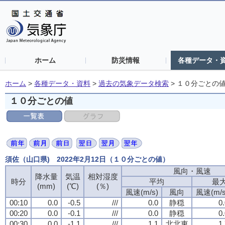
ホーム
防災情報
各種データ・
ホーム
>
各種データ・資料
>
過去の気象データ検索
>
１０分ごとの
１０分ごとの値
須佐（山口県) 2022年2月12日（１０分ごとの値）
風向・風速
降水量
気温
相対湿度
時分
平均
最
(mm)
(℃)
(％)
風速(m/s)
風向
風速(m/s
00:10
0.0
-0.5
///
0.0
静穏
0
00:20
0.0
-0.1
///
0.0
静穏
0
00:30
0.0
-1.1
///
1.1
北北東
1