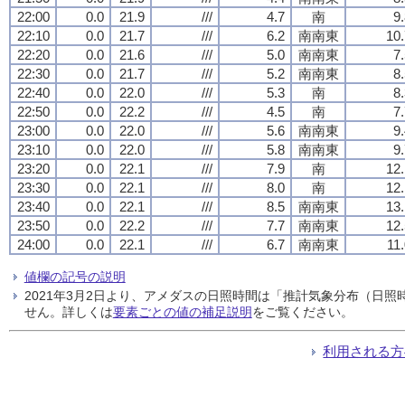
22:00
0.0
21.9
///
4.7
南
9
22:10
0.0
21.7
///
6.2
南南東
10.
22:20
0.0
21.6
///
5.0
南南東
7
22:30
0.0
21.7
///
5.2
南南東
8
22:40
0.0
22.0
///
5.3
南
8
22:50
0.0
22.2
///
4.5
南
7
23:00
0.0
22.0
///
5.6
南南東
9
23:10
0.0
22.0
///
5.8
南南東
9
23:20
0.0
22.1
///
7.9
南
12.
23:30
0.0
22.1
///
8.0
南
12.
23:40
0.0
22.1
///
8.5
南南東
13.
23:50
0.0
22.2
///
7.7
南南東
12.
24:00
0.0
22.1
///
6.7
南南東
11
値欄の記号の説明
2021年3月2日より、アメダスの日照時間は「推計気象分布（日
せん。詳しくは
要素ごとの値の補足説明
をご覧ください。
利用される方