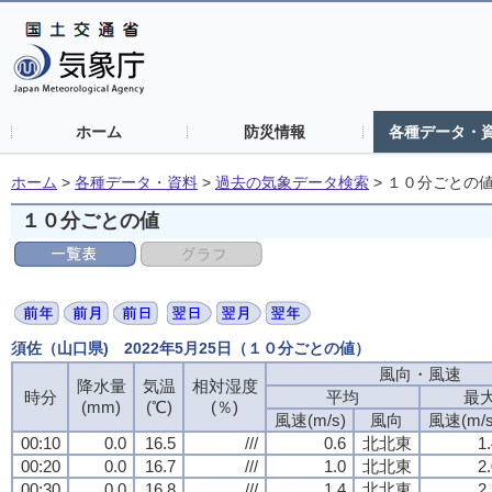
ホーム
防災情報
各種データ・
ホーム
>
各種データ・資料
>
過去の気象データ検索
>
１０分ごとの
１０分ごとの値
須佐（山口県) 2022年5月25日（１０分ごとの値）
風向・風速
降水量
気温
相対湿度
時分
平均
最
(mm)
(℃)
(％)
風速(m/s)
風向
風速(m/s
00:10
0.0
16.5
///
0.6
北北東
1
00:20
0.0
16.7
///
1.0
北北東
2
00:30
0.0
16.8
///
1.4
北北東
2