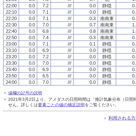
22:00
0.0
7.2
///
0.0
静穏
0
22:10
0.0
7.1
///
0.0
静穏
0
22:20
0.0
7.1
///
0.3
南南東
0
22:30
0.0
7.0
///
0.7
南南東
1
22:40
0.0
6.8
///
0.8
南南東
1
22:50
0.0
7.4
///
0.3
南南東
0
23:00
0.0
7.1
///
0.1
静穏
0
23:10
0.0
6.9
///
0.0
静穏
0
23:20
0.0
7.2
///
0.0
静穏
0
23:30
0.0
7.0
///
0.0
静穏
0
23:40
0.0
6.9
///
0.0
静穏
0
23:50
0.0
6.5
///
0.0
静穏
0
24:00
0.0
7.0
///
0.0
静穏
0
値欄の記号の説明
2021年3月2日より、アメダスの日照時間は「推計気象分布（日
せん。詳しくは
要素ごとの値の補足説明
をご覧ください。
利用される方