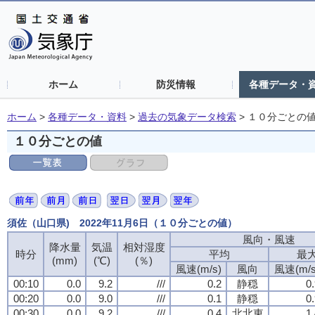
ホーム
防災情報
各種データ・
ホーム
>
各種データ・資料
>
過去の気象データ検索
>
１０分ごとの
１０分ごとの値
須佐（山口県) 2022年11月6日（１０分ごとの値）
風向・風速
降水量
気温
相対湿度
時分
平均
最
(mm)
(℃)
(％)
風速(m/s)
風向
風速(m/s
00:10
0.0
9.2
///
0.2
静穏
0
00:20
0.0
9.0
///
0.1
静穏
0
00:30
0.0
9.2
///
0.4
北北東
1