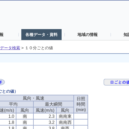
報
各種データ・資料
地域の情報
知
データ検索
>
１０分ごとの値
分ごとの値）
風向・風速
風向・風速
風向・風速
風向・風速
日照
日照
日照
日照
平均
平均
平均
平均
最大瞬間
最大瞬間
最大瞬間
最大瞬間
時間
時間
時間
時間
(min)
(min)
(min)
(min)
速(m/s)
速(m/s)
速(m/s)
速(m/s)
風向
風向
風向
風向
風速(m/s)
風速(m/s)
風速(m/s)
風速(m/s)
風向
風向
風向
風向
1.0
1.0
1.0
1.0
南
南
南
南
2.3
2.3
2.3
2.3
南南東
南南東
南南東
南南東
1.8
1.8
1.8
1.8
南
南
南
南
3.2
3.2
3.2
3.2
南南西
南南西
南南西
南南西
1.8
1.8
1.8
1.8
南
南
南
南
3.8
3.8
3.8
3.8
南西
南西
南西
南西