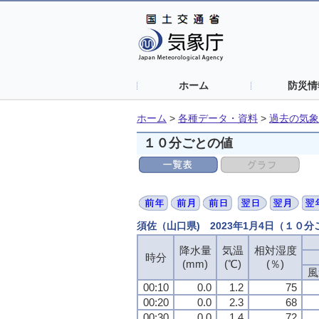
ホーム
防災情
ホーム
>
各種データ・資料
>
過去の気象
１０分ごとの値
須佐（山口県) 2023年1月4日（１０
降水量
降水量
降水量
降水量
気温
気温
気温
気温
相対湿度
相対湿度
相対湿度
相対湿度
時分
時分
時分
時分
(mm)
(mm)
(mm)
(mm)
(℃)
(℃)
(℃)
(℃)
(％)
(％)
(％)
(％)
風
風
風
風
00:10
00:10
00:10
00:10
0.0
0.0
0.0
0.0
1.2
1.2
1.2
1.2
75
75
75
75
00:20
00:20
00:20
00:20
0.0
0.0
0.0
0.0
2.3
2.3
2.3
2.3
68
68
68
68
00:30
00:30
00:30
00:30
0.0
0.0
0.0
0.0
1.4
1.4
1.4
1.4
72
72
72
72