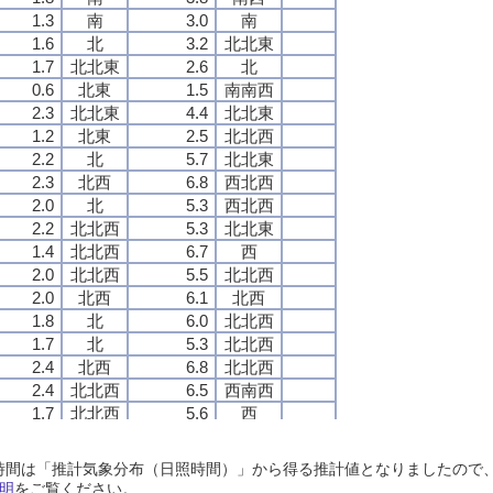
1.3
1.3
1.3
1.3
南
南
南
南
3.0
3.0
3.0
3.0
南
南
南
南
1.6
1.6
1.6
1.6
北
北
北
北
3.2
3.2
3.2
3.2
北北東
北北東
北北東
北北東
1.7
1.7
1.7
1.7
北北東
北北東
北北東
北北東
2.6
2.6
2.6
2.6
北
北
北
北
0.6
0.6
0.6
0.6
北東
北東
北東
北東
1.5
1.5
1.5
1.5
南南西
南南西
南南西
南南西
2.3
2.3
2.3
2.3
北北東
北北東
北北東
北北東
4.4
4.4
4.4
4.4
北北東
北北東
北北東
北北東
1.2
1.2
1.2
1.2
北東
北東
北東
北東
2.5
2.5
2.5
2.5
北北西
北北西
北北西
北北西
2.2
2.2
2.2
2.2
北
北
北
北
5.7
5.7
5.7
5.7
北北東
北北東
北北東
北北東
2.3
2.3
2.3
2.3
北西
北西
北西
北西
6.8
6.8
6.8
6.8
西北西
西北西
西北西
西北西
2.0
2.0
2.0
2.0
北
北
北
北
5.3
5.3
5.3
5.3
西北西
西北西
西北西
西北西
2.2
2.2
2.2
2.2
北北西
北北西
北北西
北北西
5.3
5.3
5.3
5.3
北北東
北北東
北北東
北北東
1.4
1.4
1.4
1.4
北北西
北北西
北北西
北北西
6.7
6.7
6.7
6.7
西
西
西
西
2.0
2.0
2.0
2.0
北北西
北北西
北北西
北北西
5.5
5.5
5.5
5.5
北北西
北北西
北北西
北北西
2.0
2.0
2.0
2.0
北西
北西
北西
北西
6.1
6.1
6.1
6.1
北西
北西
北西
北西
1.8
1.8
1.8
1.8
北
北
北
北
6.0
6.0
6.0
6.0
北北西
北北西
北北西
北北西
1.7
1.7
1.7
1.7
北
北
北
北
5.3
5.3
5.3
5.3
北北西
北北西
北北西
北北西
2.4
2.4
2.4
2.4
北西
北西
北西
北西
6.8
6.8
6.8
6.8
北北西
北北西
北北西
北北西
2.4
2.4
2.4
2.4
北北西
北北西
北北西
北北西
6.5
6.5
6.5
6.5
西南西
西南西
西南西
西南西
1.7
1.7
1.7
1.7
北北西
北北西
北北西
北北西
5.6
5.6
5.6
5.6
西
西
西
西
1.6
1.6
1.6
1.6
北北西
北北西
北北西
北北西
6.2
6.2
6.2
6.2
北北西
北北西
北北西
北北西
1.7
1.7
1.7
1.7
北
北
北
北
5.8
5.8
5.8
5.8
北北西
北北西
北北西
北北西
日照時間は「推計気象分布（日照時間）」から得る推計値となりましたの
1.3
1.3
1.3
1.3
西北西
西北西
西北西
西北西
3.5
3.5
3.5
3.5
北北西
北北西
北北西
北北西
明
をご覧ください。