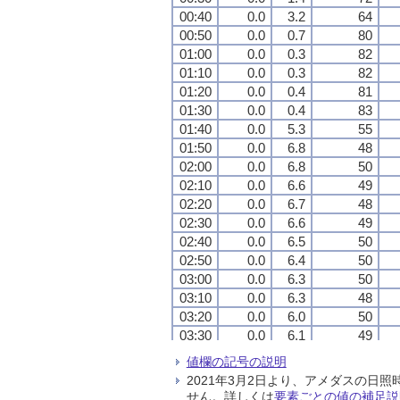
00:40
00:40
00:40
00:40
0.0
0.0
0.0
0.0
3.2
3.2
3.2
3.2
64
64
64
64
00:50
00:50
00:50
00:50
0.0
0.0
0.0
0.0
0.7
0.7
0.7
0.7
80
80
80
80
01:00
01:00
01:00
01:00
0.0
0.0
0.0
0.0
0.3
0.3
0.3
0.3
82
82
82
82
01:10
01:10
01:10
01:10
0.0
0.0
0.0
0.0
0.3
0.3
0.3
0.3
82
82
82
82
01:20
01:20
01:20
01:20
0.0
0.0
0.0
0.0
0.4
0.4
0.4
0.4
81
81
81
81
01:30
01:30
01:30
01:30
0.0
0.0
0.0
0.0
0.4
0.4
0.4
0.4
83
83
83
83
01:40
01:40
01:40
01:40
0.0
0.0
0.0
0.0
5.3
5.3
5.3
5.3
55
55
55
55
01:50
01:50
01:50
01:50
0.0
0.0
0.0
0.0
6.8
6.8
6.8
6.8
48
48
48
48
02:00
02:00
02:00
02:00
0.0
0.0
0.0
0.0
6.8
6.8
6.8
6.8
50
50
50
50
02:10
02:10
02:10
02:10
0.0
0.0
0.0
0.0
6.6
6.6
6.6
6.6
49
49
49
49
02:20
02:20
02:20
02:20
0.0
0.0
0.0
0.0
6.7
6.7
6.7
6.7
48
48
48
48
02:30
02:30
02:30
02:30
0.0
0.0
0.0
0.0
6.6
6.6
6.6
6.6
49
49
49
49
02:40
02:40
02:40
02:40
0.0
0.0
0.0
0.0
6.5
6.5
6.5
6.5
50
50
50
50
02:50
02:50
02:50
02:50
0.0
0.0
0.0
0.0
6.4
6.4
6.4
6.4
50
50
50
50
03:00
03:00
03:00
03:00
0.0
0.0
0.0
0.0
6.3
6.3
6.3
6.3
50
50
50
50
03:10
03:10
03:10
03:10
0.0
0.0
0.0
0.0
6.3
6.3
6.3
6.3
48
48
48
48
03:20
03:20
03:20
03:20
0.0
0.0
0.0
0.0
6.0
6.0
6.0
6.0
50
50
50
50
03:30
03:30
03:30
03:30
0.0
0.0
0.0
0.0
6.1
6.1
6.1
6.1
49
49
49
49
03:40
03:40
03:40
03:40
0.0
0.0
0.0
0.0
5.9
5.9
5.9
5.9
49
49
49
49
値欄の記号の説明
03:50
03:50
03:50
03:50
0.0
0.0
0.0
0.0
6.1
6.1
6.1
6.1
49
49
49
49
2021年3月2日より、アメダスの
04:00
04:00
04:00
04:00
0.0
0.0
0.0
0.0
6.0
6.0
6.0
6.0
49
49
49
49
せん。詳しくは
要素ごとの値の補足説