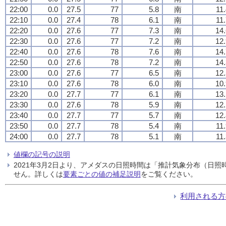
22:00
0.0
27.5
77
5.8
南
11
22:10
0.0
27.4
78
6.1
南
11
22:20
0.0
27.6
77
7.3
南
14.
22:30
0.0
27.6
77
7.2
南
12.
22:40
0.0
27.6
78
7.6
南
14.
22:50
0.0
27.6
78
7.2
南
14.
23:00
0.0
27.6
77
6.5
南
12.
23:10
0.0
27.6
78
6.0
南
10.
23:20
0.0
27.7
77
6.1
南
13.
23:30
0.0
27.6
78
5.9
南
12.
23:40
0.0
27.7
77
5.7
南
12.
23:50
0.0
27.7
78
5.4
南
11
24:00
0.0
27.7
78
5.1
南
11
値欄の記号の説明
2021年3月2日より、アメダスの日照時間は「推計気象分布（日
せん。詳しくは
要素ごとの値の補足説明
をご覧ください。
利用される方