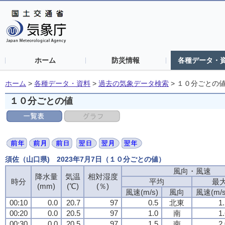
ホーム
防災情報
各種データ・
ホーム
>
各種データ・資料
>
過去の気象データ検索
>
１０分ごとの
１０分ごとの値
須佐（山口県) 2023年7月7日（１０分ごとの値）
風向・風速
降水量
気温
相対湿度
時分
平均
最
(mm)
(℃)
(％)
風速(m/s)
風向
風速(m/s
00:10
0.0
20.7
97
0.5
北東
1
00:20
0.0
20.5
97
1.0
南
1
00:30
0.0
20.5
97
1.5
南
2