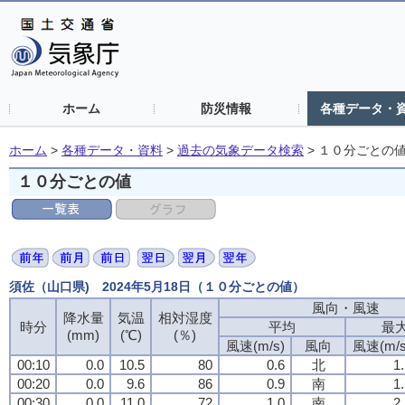
ホーム
防災情報
各種データ・
ホーム
>
各種データ・資料
>
過去の気象データ検索
>
１０分ごとの
１０分ごとの値
須佐（山口県) 2024年5月18日（１０分ごとの値）
風向・風速
風向・風速
風向・風速
風向・風速
降水量
降水量
降水量
降水量
気温
気温
気温
気温
相対湿度
相対湿度
相対湿度
相対湿度
時分
時分
時分
時分
平均
平均
平均
平均
最
最
最
最
(mm)
(mm)
(mm)
(mm)
(℃)
(℃)
(℃)
(℃)
(％)
(％)
(％)
(％)
風速(m/s)
風速(m/s)
風速(m/s)
風速(m/s)
風向
風向
風向
風向
風速(m/s
風速(m/s
風速(m/s
風速(m/s
00:10
00:10
00:10
00:10
0.0
0.0
0.0
0.0
10.5
10.5
10.5
10.5
80
80
80
80
0.6
0.6
0.6
0.6
北
北
北
北
1
1
1
1
00:20
00:20
00:20
00:20
0.0
0.0
0.0
0.0
9.6
9.6
9.6
9.6
86
86
86
86
0.9
0.9
0.9
0.9
南
南
南
南
1
1
1
1
00:30
00:30
00:30
00:30
0.0
0.0
0.0
0.0
11.0
11.0
11.0
11.0
72
72
72
72
1.0
1.0
1.0
1.0
南
南
南
南
2
2
2
2