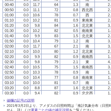
00:40
00:40
00:40
00:40
0.0
0.0
0.0
0.0
11.7
11.7
11.7
11.7
64
64
64
64
1.3
1.3
1.3
1.3
南
南
南
南
2
2
2
2
00:50
00:50
00:50
00:50
0.0
0.0
0.0
0.0
11.1
11.1
11.1
11.1
72
72
72
72
0.8
0.8
0.8
0.8
西北西
西北西
西北西
西北西
2
2
2
2
01:00
01:00
01:00
01:00
0.0
0.0
0.0
0.0
10.6
10.6
10.6
10.6
78
78
78
78
0.7
0.7
0.7
0.7
西
西
西
西
2
2
2
2
01:10
01:10
01:10
01:10
0.0
0.0
0.0
0.0
10.2
10.2
10.2
10.2
81
81
81
81
0.9
0.9
0.9
0.9
東南東
東南東
東南東
東南東
2
2
2
2
01:20
01:20
01:20
01:20
0.0
0.0
0.0
0.0
9.8
9.8
9.8
9.8
84
84
84
84
1.6
1.6
1.6
1.6
北北東
北北東
北北東
北北東
3
3
3
3
01:30
01:30
01:30
01:30
0.0
0.0
0.0
0.0
10.2
10.2
10.2
10.2
82
82
82
82
0.5
0.5
0.5
0.5
南南東
南南東
南南東
南南東
1
1
1
1
01:40
01:40
01:40
01:40
0.0
0.0
0.0
0.0
9.9
9.9
9.9
9.9
83
83
83
83
1.5
1.5
1.5
1.5
北北東
北北東
北北東
北北東
2
2
2
2
01:50
01:50
01:50
01:50
0.0
0.0
0.0
0.0
10.4
10.4
10.4
10.4
79
79
79
79
1.2
1.2
1.2
1.2
南
南
南
南
3
3
3
3
02:00
02:00
02:00
02:00
0.0
0.0
0.0
0.0
11.7
11.7
11.7
11.7
67
67
67
67
2.1
2.1
2.1
2.1
南
南
南
南
3
3
3
3
02:10
02:10
02:10
02:10
0.0
0.0
0.0
0.0
10.0
10.0
10.0
10.0
80
80
80
80
1.2
1.2
1.2
1.2
北北東
北北東
北北東
北北東
2
2
2
2
02:20
02:20
02:20
02:20
0.0
0.0
0.0
0.0
9.9
9.9
9.9
9.9
82
82
82
82
0.9
0.9
0.9
0.9
南南西
南南西
南南西
南南西
1
1
1
1
02:30
02:30
02:30
02:30
0.0
0.0
0.0
0.0
9.8
9.8
9.8
9.8
79
79
79
79
2.1
2.1
2.1
2.1
東
東
東
東
4
4
4
4
02:40
02:40
02:40
02:40
0.0
0.0
0.0
0.0
10.5
10.5
10.5
10.5
75
75
75
75
1.5
1.5
1.5
1.5
南南西
南南西
南南西
南南西
3
3
3
3
02:50
02:50
02:50
02:50
0.0
0.0
0.0
0.0
10.3
10.3
10.3
10.3
78
78
78
78
0.9
0.9
0.9
0.9
南
南
南
南
1
1
1
1
03:00
03:00
03:00
03:00
0.0
0.0
0.0
0.0
10.4
10.4
10.4
10.4
77
77
77
77
0.8
0.8
0.8
0.8
南南東
南南東
南南東
南南東
1
1
1
1
03:10
03:10
03:10
03:10
0.0
0.0
0.0
0.0
10.0
10.0
10.0
10.0
81
81
81
81
0.7
0.7
0.7
0.7
南
南
南
南
1
1
1
1
03:20
03:20
03:20
03:20
0.0
0.0
0.0
0.0
8.8
8.8
8.8
8.8
87
87
87
87
1.6
1.6
1.6
1.6
北北東
北北東
北北東
北北東
2
2
2
2
03:30
03:30
03:30
03:30
0.0
0.0
0.0
0.0
9.4
9.4
9.4
9.4
82
82
82
82
0.9
0.9
0.9
0.9
北北西
北北西
北北西
北北西
1
1
1
1
03:40
03:40
03:40
03:40
0.0
0.0
0.0
0.0
9.3
9.3
9.3
9.3
84
84
84
84
1.0
1.0
1.0
1.0
南南東
南南東
南南東
南南東
1
1
1
1
値欄の記号の説明
03:50
03:50
03:50
03:50
0.0
0.0
0.0
0.0
9.0
9.0
9.0
9.0
85
85
85
85
1.5
1.5
1.5
1.5
北北東
北北東
北北東
北北東
2
2
2
2
2021年3月2日より、アメダスの日照時間は「推計気象分布（日
04:00
04:00
04:00
04:00
0.0
0.0
0.0
0.0
8.5
8.5
8.5
8.5
88
88
88
88
0.8
0.8
0.8
0.8
南南東
南南東
南南東
南南東
1
1
1
1
せん。詳しくは
要素ごとの値の補足説明
をご覧ください。