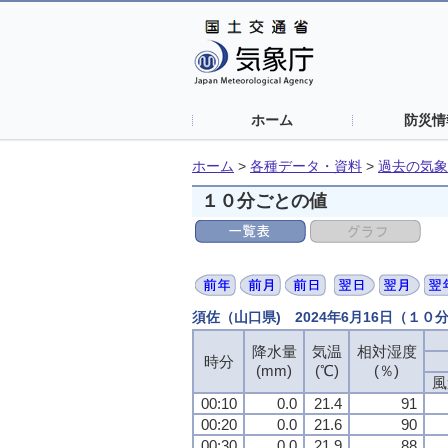
ホーム
防災情
ホーム
>
各種データ・資料
>
過去の気象
１０分ごとの値
須佐（山口県) 2024年6月16日（１０
降水量
気温
相対湿度
時分
(mm)
(℃)
(％)
風
00:10
0.0
21.4
91
00:20
0.0
21.6
90
00:30
0.0
21.9
88