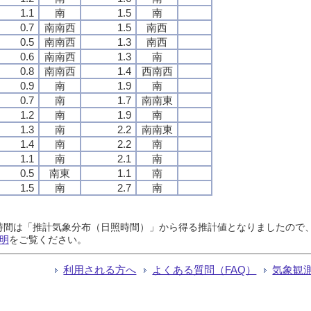
1.1
南
1.5
南
0.7
南南西
1.5
南西
0.5
南南西
1.3
南西
0.6
南南西
1.3
南
0.8
南南西
1.4
西南西
0.9
南
1.9
南
0.7
南
1.7
南南東
1.2
南
1.9
南
1.3
南
2.2
南南東
1.4
南
2.2
南
1.1
南
2.1
南
0.5
南東
1.1
南
1.5
南
2.7
南
日照時間は「推計気象分布（日照時間）」から得る推計値となりましたの
明
をご覧ください。
利用される方へ
よくある質問（FAQ）
気象観