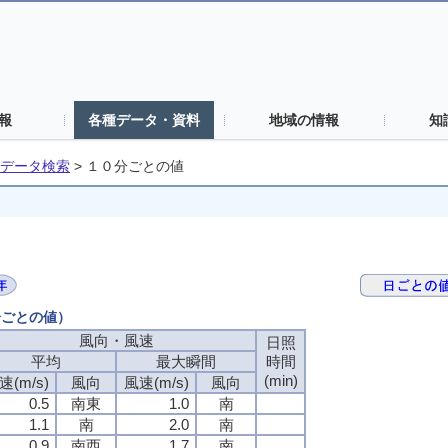
報
各種データ・資料
地域の情報
知
データ検索
>
１０分ごとの値
分ごとの値）
風向・風速
日照
平均
最大瞬間
時間
(min)
速(m/s)
風向
風速(m/s)
風向
0.5
南東
1.0
南
1.1
南
2.0
南
0.9
南西
1.7
南