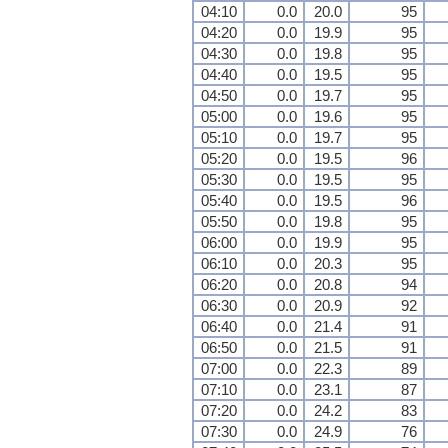
04:10
0.0
20.0
95
04:20
0.0
19.9
95
04:30
0.0
19.8
95
04:40
0.0
19.5
95
04:50
0.0
19.7
95
05:00
0.0
19.6
95
05:10
0.0
19.7
95
05:20
0.0
19.5
96
05:30
0.0
19.5
95
05:40
0.0
19.5
96
05:50
0.0
19.8
95
06:00
0.0
19.9
95
06:10
0.0
20.3
95
06:20
0.0
20.8
94
06:30
0.0
20.9
92
06:40
0.0
21.4
91
06:50
0.0
21.5
91
07:00
0.0
22.3
89
07:10
0.0
23.1
87
07:20
0.0
24.2
83
07:30
0.0
24.9
76