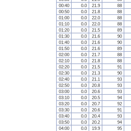
00:40
0.0
21.9
88
00:50
0.0
21.8
88
01:00
0.0
22.0
88
01:10
0.0
22.0
88
01:20
0.0
21.5
89
01:30
0.0
21.6
90
01:40
0.0
21.6
90
01:50
0.0
21.6
89
02:00
0.0
21.7
88
02:10
0.0
21.8
88
02:20
0.0
21.5
91
02:30
0.0
21.3
90
02:40
0.0
21.1
93
02:50
0.0
20.8
93
03:00
0.0
20.6
93
03:10
0.0
20.5
94
03:20
0.0
20.7
92
03:30
0.0
20.6
91
03:40
0.0
20.4
93
03:50
0.0
20.2
94
04:00
0.0
19.9
95