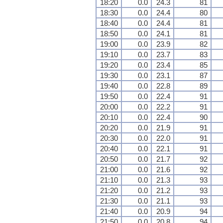
18:20
0.0
24.3
81
18:30
0.0
24.4
80
18:40
0.0
24.4
81
18:50
0.0
24.1
81
19:00
0.0
23.9
82
19:10
0.0
23.7
83
19:20
0.0
23.4
85
19:30
0.0
23.1
87
19:40
0.0
22.8
89
19:50
0.0
22.4
91
20:00
0.0
22.2
91
20:10
0.0
22.4
90
20:20
0.0
21.9
91
20:30
0.0
22.0
91
20:40
0.0
22.1
91
20:50
0.0
21.7
92
21:00
0.0
21.6
92
21:10
0.0
21.3
93
21:20
0.0
21.2
93
21:30
0.0
21.1
93
21:40
0.0
20.9
94
21:50
0.0
20.8
94