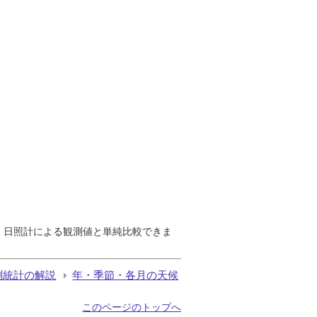
で、日照計による観測値と単純比較できま
測統計の解説
年・季節・各月の天候
このページのトップへ