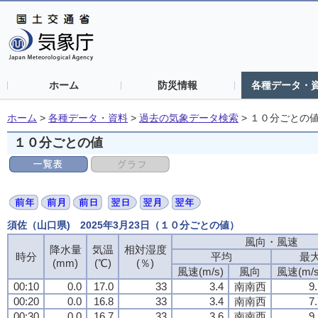
ホーム
防災情報
各種データ・
ホーム
>
各種データ・資料
>
過去の気象データ検索
>
１０分ごとの
１０分ごとの値
須佐（山口県) 2025年3月23日（１０分ごとの値）
風向・風速
風向・風速
風向・風速
風向・風速
降水量
降水量
降水量
降水量
気温
気温
気温
気温
相対湿度
相対湿度
相対湿度
相対湿度
時分
時分
時分
時分
平均
平均
平均
平均
最
最
最
最
(mm)
(mm)
(mm)
(mm)
(℃)
(℃)
(℃)
(℃)
(％)
(％)
(％)
(％)
風速(m/s)
風速(m/s)
風速(m/s)
風速(m/s)
風向
風向
風向
風向
風速(m/s
風速(m/s
風速(m/s
風速(m/s
00:10
00:10
00:10
00:10
0.0
0.0
0.0
0.0
17.0
17.0
17.0
17.0
33
33
33
33
3.4
3.4
3.4
3.4
南南西
南南西
南南西
南南西
9
9
9
9
00:20
00:20
00:20
00:20
0.0
0.0
0.0
0.0
16.8
16.8
16.8
16.8
33
33
33
33
3.4
3.4
3.4
3.4
南南西
南南西
南南西
南南西
7
7
7
7
00:30
00:30
00:30
00:30
0.0
0.0
0.0
0.0
16.7
16.7
16.7
16.7
33
33
33
33
3.6
3.6
3.6
3.6
南南西
南南西
南南西
南南西
9
9
9
9