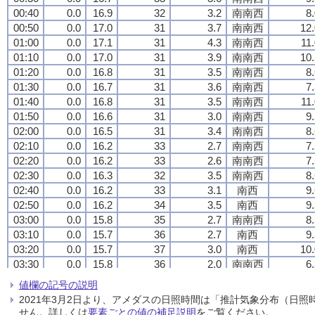
00:40
00:40
00:40
00:40
0.0
0.0
0.0
0.0
16.9
16.9
16.9
16.9
32
32
32
32
3.2
3.2
3.2
3.2
南南西
南南西
南南西
南南西
8
8
8
8
00:50
00:50
00:50
00:50
0.0
0.0
0.0
0.0
17.0
17.0
17.0
17.0
31
31
31
31
3.7
3.7
3.7
3.7
南南西
南南西
南南西
南南西
12.
12.
12.
12.
01:00
01:00
01:00
01:00
0.0
0.0
0.0
0.0
17.1
17.1
17.1
17.1
31
31
31
31
4.3
4.3
4.3
4.3
南南西
南南西
南南西
南南西
11
11
11
11
01:10
01:10
01:10
01:10
0.0
0.0
0.0
0.0
17.0
17.0
17.0
17.0
31
31
31
31
3.9
3.9
3.9
3.9
南南西
南南西
南南西
南南西
10.
10.
10.
10.
01:20
01:20
01:20
01:20
0.0
0.0
0.0
0.0
16.8
16.8
16.8
16.8
31
31
31
31
3.5
3.5
3.5
3.5
南南西
南南西
南南西
南南西
8
8
8
8
01:30
01:30
01:30
01:30
0.0
0.0
0.0
0.0
16.7
16.7
16.7
16.7
31
31
31
31
3.6
3.6
3.6
3.6
南南西
南南西
南南西
南南西
7
7
7
7
01:40
01:40
01:40
01:40
0.0
0.0
0.0
0.0
16.8
16.8
16.8
16.8
31
31
31
31
3.5
3.5
3.5
3.5
南南西
南南西
南南西
南南西
11
11
11
11
01:50
01:50
01:50
01:50
0.0
0.0
0.0
0.0
16.6
16.6
16.6
16.6
31
31
31
31
3.0
3.0
3.0
3.0
南南西
南南西
南南西
南南西
9
9
9
9
02:00
02:00
02:00
02:00
0.0
0.0
0.0
0.0
16.5
16.5
16.5
16.5
31
31
31
31
3.4
3.4
3.4
3.4
南南西
南南西
南南西
南南西
8
8
8
8
02:10
02:10
02:10
02:10
0.0
0.0
0.0
0.0
16.2
16.2
16.2
16.2
33
33
33
33
2.7
2.7
2.7
2.7
南南西
南南西
南南西
南南西
7
7
7
7
02:20
02:20
02:20
02:20
0.0
0.0
0.0
0.0
16.2
16.2
16.2
16.2
33
33
33
33
2.6
2.6
2.6
2.6
南南西
南南西
南南西
南南西
7
7
7
7
02:30
02:30
02:30
02:30
0.0
0.0
0.0
0.0
16.3
16.3
16.3
16.3
32
32
32
32
3.5
3.5
3.5
3.5
南南西
南南西
南南西
南南西
8
8
8
8
02:40
02:40
02:40
02:40
0.0
0.0
0.0
0.0
16.2
16.2
16.2
16.2
33
33
33
33
3.1
3.1
3.1
3.1
南西
南西
南西
南西
9
9
9
9
02:50
02:50
02:50
02:50
0.0
0.0
0.0
0.0
16.2
16.2
16.2
16.2
34
34
34
34
3.5
3.5
3.5
3.5
南西
南西
南西
南西
9
9
9
9
03:00
03:00
03:00
03:00
0.0
0.0
0.0
0.0
15.8
15.8
15.8
15.8
35
35
35
35
2.7
2.7
2.7
2.7
南南西
南南西
南南西
南南西
8
8
8
8
03:10
03:10
03:10
03:10
0.0
0.0
0.0
0.0
15.7
15.7
15.7
15.7
36
36
36
36
2.7
2.7
2.7
2.7
南西
南西
南西
南西
9
9
9
9
03:20
03:20
03:20
03:20
0.0
0.0
0.0
0.0
15.7
15.7
15.7
15.7
37
37
37
37
3.0
3.0
3.0
3.0
南西
南西
南西
南西
10.
10.
10.
10.
03:30
03:30
03:30
03:30
0.0
0.0
0.0
0.0
15.8
15.8
15.8
15.8
36
36
36
36
2.0
2.0
2.0
2.0
南南西
南南西
南南西
南南西
6
6
6
6
03:40
03:40
03:40
03:40
0.0
0.0
0.0
0.0
15.4
15.4
15.4
15.4
38
38
38
38
1.6
1.6
1.6
1.6
南南西
南南西
南南西
南南西
5
5
5
5
値欄の記号の説明
03:50
03:50
03:50
03:50
0.0
0.0
0.0
0.0
15.6
15.6
15.6
15.6
37
37
37
37
3.0
3.0
3.0
3.0
西南西
西南西
西南西
西南西
5
5
5
5
2021年3月2日より、アメダスの日照時間は「推計気象分布（日
04:00
04:00
04:00
04:00
0.0
0.0
0.0
0.0
15.4
15.4
15.4
15.4
38
38
38
38
1.5
1.5
1.5
1.5
南西
南西
南西
南西
4
4
4
4
せん。詳しくは
要素ごとの値の補足説明
をご覧ください。