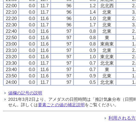
22:00
0.0
11.7
96
1.2
北北西
2
22:10
0.0
11.7
96
1.4
北東
3
22:20
0.0
11.6
96
1.0
北東
2
22:30
0.0
11.7
96
1.7
北東
3
22:40
0.0
11.6
97
0.8
北東
2
22:50
0.0
11.6
97
0.8
東
1
23:00
0.0
11.6
97
0.8
東南東
1
23:10
0.0
11.6
97
0.9
北東
2
23:20
0.0
11.6
97
1.0
東北東
2
23:30
0.0
11.7
97
0.7
北北東
2
23:40
0.0
11.6
97
0.7
東
1
23:50
0.0
11.6
97
0.9
北東
1
24:00
0.0
11.7
97
0.5
北北東
1
値欄の記号の説明
2021年3月2日より、アメダスの日照時間は「推計気象分布（日
せん。詳しくは
要素ごとの値の補足説明
をご覧ください。
利用される方