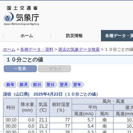
ホーム
防災情報
各種データ・
ホーム
>
各種データ・資料
>
過去の気象データ検索
>
１０分ごとの
１０分ごとの値
須佐（山口県) 2025年4月23日（１０分ごとの値）
風向・風速
降水量
気温
相対湿度
時分
平均
最
(mm)
(℃)
(％)
風速(m/s)
風向
風速(m/s
00:10
0.0
21.1
77
5.7
南
10.
00:20
0.0
21.2
77
5.4
南
10.
00:30
0.0
21.1
78
5.3
南
11