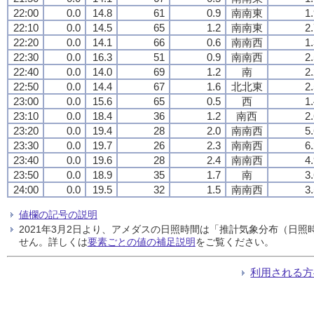
22:00
0.0
14.8
61
0.9
南南東
1
22:10
0.0
14.5
65
1.2
南南東
2
22:20
0.0
14.1
66
0.6
南南西
1
22:30
0.0
16.3
51
0.9
南南西
2
22:40
0.0
14.0
69
1.2
南
2
22:50
0.0
14.4
67
1.6
北北東
2
23:00
0.0
15.6
65
0.5
西
1
23:10
0.0
18.4
36
1.2
南西
2
23:20
0.0
19.4
28
2.0
南南西
5
23:30
0.0
19.7
26
2.3
南南西
6
23:40
0.0
19.6
28
2.4
南南西
4
23:50
0.0
18.9
35
1.7
南
3
24:00
0.0
19.5
32
1.5
南南西
3
値欄の記号の説明
2021年3月2日より、アメダスの日照時間は「推計気象分布（日
せん。詳しくは
要素ごとの値の補足説明
をご覧ください。
利用される方