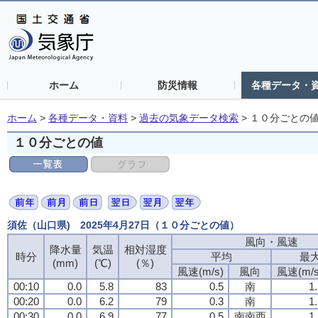
ホーム
防災情報
各種データ・
ホーム
>
各種データ・資料
>
過去の気象データ検索
>
１０分ごとの
１０分ごとの値
須佐（山口県) 2025年4月27日（１０分ごとの値）
風向・風速
降水量
気温
相対湿度
時分
平均
最
(mm)
(℃)
(％)
風速(m/s)
風向
風速(m/s
00:10
0.0
5.8
83
0.5
南
1
00:20
0.0
6.2
79
0.3
南
1
00:30
0.0
6.9
77
0.5
南南西
1