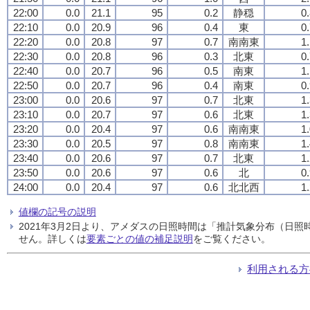
22:00
0.0
21.1
95
0.2
静穏
0
22:10
0.0
20.9
96
0.4
東
0
22:20
0.0
20.8
97
0.7
南南東
1
22:30
0.0
20.8
96
0.3
北東
0
22:40
0.0
20.7
96
0.5
南東
1
22:50
0.0
20.7
96
0.4
南東
0
23:00
0.0
20.6
97
0.7
北東
1
23:10
0.0
20.7
97
0.6
北東
1
23:20
0.0
20.4
97
0.6
南南東
1
23:30
0.0
20.5
97
0.8
南南東
1
23:40
0.0
20.6
97
0.7
北東
1
23:50
0.0
20.6
97
0.6
北
0
24:00
0.0
20.4
97
0.6
北北西
1
値欄の記号の説明
2021年3月2日より、アメダスの日照時間は「推計気象分布（日
せん。詳しくは
要素ごとの値の補足説明
をご覧ください。
利用される方