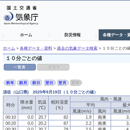
ホーム
防災情報
各種データ・
ホーム
>
各種データ・資料
>
過去の気象データ検索
>
１０分ごとの
１０分ごとの値
須佐（山口県) 2025年9月19日（１０分ごとの値）
風向・風速
降水量
気温
相対湿度
時分
平均
最
(mm)
(℃)
(％)
風速(m/s)
風向
風速(m/s
00:10
0.0
20.7
82
1.9
南東
3
00:20
0.0
20.2
87
2.2
南東
3
00:30
0.0
20.7
79
2.5
南東
4