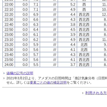
22:00
0.0
7.1
///
5.2
西
11
22:10
0.0
7.1
///
4.9
西
10.
22:20
0.0
6.9
///
4.4
西北西
12.
22:30
0.0
6.6
///
4.3
西北西
8
22:40
0.0
6.3
///
3.8
西北西
8
22:50
0.0
6.4
///
4.5
西北西
8
23:00
0.0
6.1
///
3.9
西北西
8
23:10
0.0
6.2
///
4.9
西北西
11
23:20
0.0
5.9
///
4.4
北西
9
23:30
0.0
5.6
///
4.1
北西
9
23:40
0.0
5.7
///
4.3
西北西
8
23:50
0.0
5.6
///
4.1
西北西
8
24:00
0.0
5.5
///
3.7
西北西
8
値欄の記号の説明
2021年3月2日より、アメダスの日照時間は「推計気象分布（日
せん。詳しくは
要素ごとの値の補足説明
をご覧ください。
利用される方