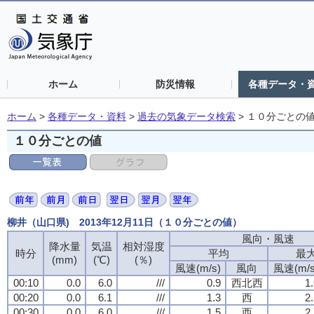
ホーム
防災情報
各種データ・
ホーム
>
各種データ・資料
>
過去の気象データ検索
>
１０分ごとの
１０分ごとの値
柳井（山口県) 2013年12月11日（１０分ごとの値）
風向・風速
降水量
気温
相対湿度
時分
平均
最
(mm)
(℃)
(％)
風速(m/s)
風向
風速(m/s
00:10
0.0
6.0
///
0.9
西北西
1
00:20
0.0
6.1
///
1.3
西
2
00:30
0.0
6.0
///
1.5
西
2