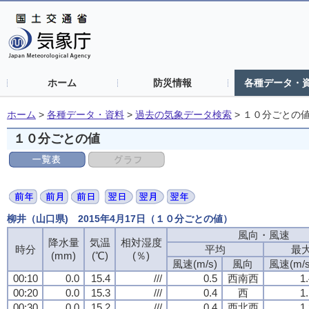
ホーム
防災情報
各種データ・
ホーム
>
各種データ・資料
>
過去の気象データ検索
>
１０分ごとの
１０分ごとの値
柳井（山口県) 2015年4月17日（１０分ごとの値）
風向・風速
降水量
気温
相対湿度
時分
平均
最
(mm)
(℃)
(％)
風速(m/s)
風向
風速(m/s
00:10
0.0
15.4
///
0.5
西南西
1
00:20
0.0
15.3
///
0.4
西
1
00:30
0.0
15.2
///
0.4
西北西
1