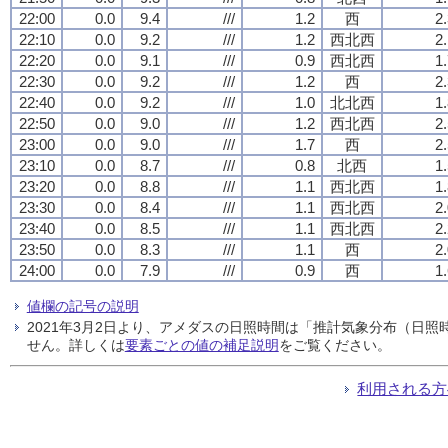
22:00
0.0
9.4
///
1.2
西
2
22:10
0.0
9.2
///
1.2
西北西
2
22:20
0.0
9.1
///
0.9
西北西
1
22:30
0.0
9.2
///
1.2
西
2
22:40
0.0
9.2
///
1.0
北北西
1
22:50
0.0
9.0
///
1.2
西北西
2
23:00
0.0
9.0
///
1.7
西
2
23:10
0.0
8.7
///
0.8
北西
1
23:20
0.0
8.8
///
1.1
西北西
1
23:30
0.0
8.4
///
1.1
西北西
2
23:40
0.0
8.5
///
1.1
西北西
2
23:50
0.0
8.3
///
1.1
西
2
24:00
0.0
7.9
///
0.9
西
1
値欄の記号の説明
2021年3月2日より、アメダスの日照時間は「推計気象分布（日
せん。詳しくは
要素ごとの値の補足説明
をご覧ください。
利用される方