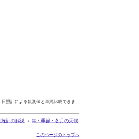
で、日照計による観測値と単純比較できま
測統計の解説
年・季節・各月の天候
このページのトップへ