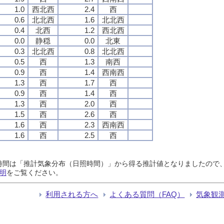
1.0
西北西
2.4
西
0.6
北北西
1.6
北北西
0.4
北西
1.2
西北西
0.0
静穏
0.0
北東
0.3
北北西
0.8
北北西
0.5
西
1.3
南西
0.9
西
1.4
西南西
1.3
西
1.7
西
0.9
西
1.4
西
1.3
西
2.0
西
1.5
西
2.6
西
1.6
西
2.3
西南西
1.6
西
2.5
西
日照時間は「推計気象分布（日照時間）」から得る推計値となりましたの
明
をご覧ください。
利用される方へ
よくある質問（FAQ）
気象観