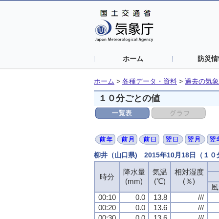
ホーム
防災情
ホーム
>
各種データ・資料
>
過去の気象
１０分ごとの値
柳井（山口県) 2015年10月18日（１
降水量
気温
相対湿度
時分
(mm)
(℃)
(％)
風
00:10
0.0
13.8
///
00:20
0.0
13.6
///
00:30
0.0
13.6
///