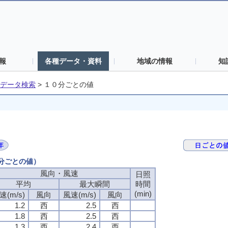
報
各種データ・資料
地域の情報
知
データ検索
>
１０分ごとの値
０分ごとの値）
風向・風速
日照
平均
最大瞬間
時間
(min)
速(m/s)
風向
風速(m/s)
風向
1.2
西
2.5
西
1.8
西
2.5
西
1.3
西
2.4
西