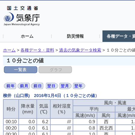
ホーム
防災情報
各種データ・
ホーム
>
各種データ・資料
>
過去の気象データ検索
>
１０分ごとの
１０分ごとの値
柳井（山口県) 2016年1月4日（１０分ごとの値）
風向・風速
風向・風速
風向・風速
風向・風速
降水量
降水量
降水量
降水量
気温
気温
気温
気温
相対湿度
相対湿度
相対湿度
相対湿度
時分
時分
時分
時分
平均
平均
平均
平均
最
最
最
最
(mm)
(mm)
(mm)
(mm)
(℃)
(℃)
(℃)
(℃)
(％)
(％)
(％)
(％)
風速(m/s)
風速(m/s)
風速(m/s)
風速(m/s)
風向
風向
風向
風向
風速(m/s
風速(m/s
風速(m/s
風速(m/s
00:10
00:10
00:10
00:10
0.0
0.0
0.0
0.0
6.2
6.2
6.2
6.2
///
///
///
///
0.9
0.9
0.9
0.9
西
西
西
西
1
1
1
1
00:20
00:20
00:20
00:20
0.0
0.0
0.0
0.0
6.1
6.1
6.1
6.1
///
///
///
///
0.8
0.8
0.8
0.8
西北西
西北西
西北西
西北西
1
1
1
1
00:30
00:30
00:30
00:30
0.0
0.0
0.0
0.0
6.1
6.1
6.1
6.1
///
///
///
///
1.0
1.0
1.0
1.0
西
西
西
西
1
1
1
1