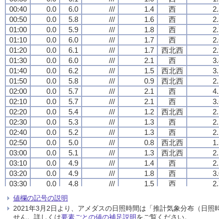
00:40
00:40
00:40
00:40
0.0
0.0
0.0
0.0
6.0
6.0
6.0
6.0
///
///
///
///
1.4
1.4
1.4
1.4
西
西
西
西
2
2
2
2
00:50
00:50
00:50
00:50
0.0
0.0
0.0
0.0
5.8
5.8
5.8
5.8
///
///
///
///
1.6
1.6
1.6
1.6
西
西
西
西
2
2
2
2
01:00
01:00
01:00
01:00
0.0
0.0
0.0
0.0
5.9
5.9
5.9
5.9
///
///
///
///
1.8
1.8
1.8
1.8
西
西
西
西
2
2
2
2
01:10
01:10
01:10
01:10
0.0
0.0
0.0
0.0
6.0
6.0
6.0
6.0
///
///
///
///
1.7
1.7
1.7
1.7
西
西
西
西
2
2
2
2
01:20
01:20
01:20
01:20
0.0
0.0
0.0
0.0
6.1
6.1
6.1
6.1
///
///
///
///
1.7
1.7
1.7
1.7
西北西
西北西
西北西
西北西
2
2
2
2
01:30
01:30
01:30
01:30
0.0
0.0
0.0
0.0
6.0
6.0
6.0
6.0
///
///
///
///
2.1
2.1
2.1
2.1
西
西
西
西
3
3
3
3
01:40
01:40
01:40
01:40
0.0
0.0
0.0
0.0
6.2
6.2
6.2
6.2
///
///
///
///
1.5
1.5
1.5
1.5
西北西
西北西
西北西
西北西
3
3
3
3
01:50
01:50
01:50
01:50
0.0
0.0
0.0
0.0
5.8
5.8
5.8
5.8
///
///
///
///
0.9
0.9
0.9
0.9
西北西
西北西
西北西
西北西
2
2
2
2
02:00
02:00
02:00
02:00
0.0
0.0
0.0
0.0
5.7
5.7
5.7
5.7
///
///
///
///
2.1
2.1
2.1
2.1
西
西
西
西
4
4
4
4
02:10
02:10
02:10
02:10
0.0
0.0
0.0
0.0
5.7
5.7
5.7
5.7
///
///
///
///
2.1
2.1
2.1
2.1
西
西
西
西
3
3
3
3
02:20
02:20
02:20
02:20
0.0
0.0
0.0
0.0
5.4
5.4
5.4
5.4
///
///
///
///
1.2
1.2
1.2
1.2
西北西
西北西
西北西
西北西
2
2
2
2
02:30
02:30
02:30
02:30
0.0
0.0
0.0
0.0
5.3
5.3
5.3
5.3
///
///
///
///
1.3
1.3
1.3
1.3
西
西
西
西
2
2
2
2
02:40
02:40
02:40
02:40
0.0
0.0
0.0
0.0
5.2
5.2
5.2
5.2
///
///
///
///
1.3
1.3
1.3
1.3
西
西
西
西
2
2
2
2
02:50
02:50
02:50
02:50
0.0
0.0
0.0
0.0
5.0
5.0
5.0
5.0
///
///
///
///
0.8
0.8
0.8
0.8
西北西
西北西
西北西
西北西
1
1
1
1
03:00
03:00
03:00
03:00
0.0
0.0
0.0
0.0
5.1
5.1
5.1
5.1
///
///
///
///
1.3
1.3
1.3
1.3
西北西
西北西
西北西
西北西
2
2
2
2
03:10
03:10
03:10
03:10
0.0
0.0
0.0
0.0
4.9
4.9
4.9
4.9
///
///
///
///
1.4
1.4
1.4
1.4
西
西
西
西
2
2
2
2
03:20
03:20
03:20
03:20
0.0
0.0
0.0
0.0
4.9
4.9
4.9
4.9
///
///
///
///
1.8
1.8
1.8
1.8
西
西
西
西
3
3
3
3
03:30
03:30
03:30
03:30
0.0
0.0
0.0
0.0
4.8
4.8
4.8
4.8
///
///
///
///
1.5
1.5
1.5
1.5
西
西
西
西
2
2
2
2
03:40
03:40
03:40
03:40
0.0
0.0
0.0
0.0
4.4
4.4
4.4
4.4
///
///
///
///
1.3
1.3
1.3
1.3
西
西
西
西
2
2
2
2
値欄の記号の説明
03:50
03:50
03:50
03:50
0.0
0.0
0.0
0.0
4.5
4.5
4.5
4.5
///
///
///
///
1.1
1.1
1.1
1.1
西
西
西
西
1
1
1
1
2021年3月2日より、アメダスの日照時間は「推計気象分布（日
04:00
04:00
04:00
04:00
0.0
0.0
0.0
0.0
4.8
4.8
4.8
4.8
///
///
///
///
0.9
0.9
0.9
0.9
西北西
西北西
西北西
西北西
2
2
2
2
せん。詳しくは
要素ごとの値の補足説明
をご覧ください。