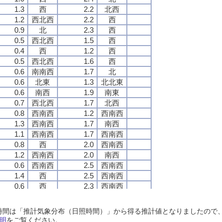
1.3
1.3
1.3
1.3
西
西
西
西
2.2
2.2
2.2
2.2
北西
北西
北西
北西
1.2
1.2
1.2
1.2
西北西
西北西
西北西
西北西
2.2
2.2
2.2
2.2
西
西
西
西
0.9
0.9
0.9
0.9
北
北
北
北
2.3
2.3
2.3
2.3
西
西
西
西
0.5
0.5
0.5
0.5
西北西
西北西
西北西
西北西
1.5
1.5
1.5
1.5
西
西
西
西
0.4
0.4
0.4
0.4
西
西
西
西
1.2
1.2
1.2
1.2
西
西
西
西
0.5
0.5
0.5
0.5
西北西
西北西
西北西
西北西
1.6
1.6
1.6
1.6
西
西
西
西
0.6
0.6
0.6
0.6
南南西
南南西
南南西
南南西
1.7
1.7
1.7
1.7
北
北
北
北
0.6
0.6
0.6
0.6
北東
北東
北東
北東
1.3
1.3
1.3
1.3
北北東
北北東
北北東
北北東
0.6
0.6
0.6
0.6
南西
南西
南西
南西
1.9
1.9
1.9
1.9
南東
南東
南東
南東
0.7
0.7
0.7
0.7
西北西
西北西
西北西
西北西
1.7
1.7
1.7
1.7
北西
北西
北西
北西
0.8
0.8
0.8
0.8
西南西
西南西
西南西
西南西
1.2
1.2
1.2
1.2
西南西
西南西
西南西
西南西
1.3
1.3
1.3
1.3
西南西
西南西
西南西
西南西
1.7
1.7
1.7
1.7
南西
南西
南西
南西
1.1
1.1
1.1
1.1
西南西
西南西
西南西
西南西
1.7
1.7
1.7
1.7
西南西
西南西
西南西
西南西
0.8
0.8
0.8
0.8
西
西
西
西
2.0
2.0
2.0
2.0
西南西
西南西
西南西
西南西
1.2
1.2
1.2
1.2
西南西
西南西
西南西
西南西
2.0
2.0
2.0
2.0
南西
南西
南西
南西
0.6
0.6
0.6
0.6
西南西
西南西
西南西
西南西
2.5
2.5
2.5
2.5
西南西
西南西
西南西
西南西
1.4
1.4
1.4
1.4
西
西
西
西
2.5
2.5
2.5
2.5
西南西
西南西
西南西
西南西
0.6
0.6
0.6
0.6
西
西
西
西
2.3
2.3
2.3
2.3
西南西
西南西
西南西
西南西
0.9
0.9
0.9
0.9
北西
北西
北西
北西
1.8
1.8
1.8
1.8
北
北
北
北
0.8
0.8
0.8
0.8
西北西
西北西
西北西
西北西
1.6
1.6
1.6
1.6
西北西
西北西
西北西
西北西
日照時間は「推計気象分布（日照時間）」から得る推計値となりましたの
0.7
0.7
0.7
0.7
西
西
西
西
1.5
1.5
1.5
1.5
西
西
西
西
明
をご覧ください。