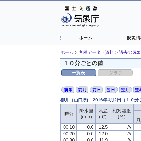
ホーム
防災情
ホーム
>
各種データ・資料
>
過去の気象
１０分ごとの値
柳井（山口県) 2016年4月2日（１０
降水量
降水量
降水量
降水量
気温
気温
気温
気温
相対湿度
相対湿度
相対湿度
相対湿度
時分
時分
時分
時分
(mm)
(mm)
(mm)
(mm)
(℃)
(℃)
(℃)
(℃)
(％)
(％)
(％)
(％)
風
風
風
風
00:10
00:10
00:10
00:10
0.0
0.0
0.0
0.0
12.5
12.5
12.5
12.5
///
///
///
///
00:20
00:20
00:20
00:20
0.0
0.0
0.0
0.0
12.0
12.0
12.0
12.0
///
///
///
///
00:30
00:30
00:30
00:30
0.0
0.0
0.0
0.0
11.9
11.9
11.9
11.9
///
///
///
///