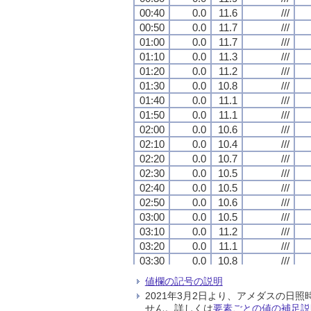
00:40
00:40
00:40
00:40
0.0
0.0
0.0
0.0
11.6
11.6
11.6
11.6
///
///
///
///
00:50
00:50
00:50
00:50
0.0
0.0
0.0
0.0
11.7
11.7
11.7
11.7
///
///
///
///
01:00
01:00
01:00
01:00
0.0
0.0
0.0
0.0
11.7
11.7
11.7
11.7
///
///
///
///
01:10
01:10
01:10
01:10
0.0
0.0
0.0
0.0
11.3
11.3
11.3
11.3
///
///
///
///
01:20
01:20
01:20
01:20
0.0
0.0
0.0
0.0
11.2
11.2
11.2
11.2
///
///
///
///
01:30
01:30
01:30
01:30
0.0
0.0
0.0
0.0
10.8
10.8
10.8
10.8
///
///
///
///
01:40
01:40
01:40
01:40
0.0
0.0
0.0
0.0
11.1
11.1
11.1
11.1
///
///
///
///
01:50
01:50
01:50
01:50
0.0
0.0
0.0
0.0
11.1
11.1
11.1
11.1
///
///
///
///
02:00
02:00
02:00
02:00
0.0
0.0
0.0
0.0
10.6
10.6
10.6
10.6
///
///
///
///
02:10
02:10
02:10
02:10
0.0
0.0
0.0
0.0
10.4
10.4
10.4
10.4
///
///
///
///
02:20
02:20
02:20
02:20
0.0
0.0
0.0
0.0
10.7
10.7
10.7
10.7
///
///
///
///
02:30
02:30
02:30
02:30
0.0
0.0
0.0
0.0
10.5
10.5
10.5
10.5
///
///
///
///
02:40
02:40
02:40
02:40
0.0
0.0
0.0
0.0
10.5
10.5
10.5
10.5
///
///
///
///
02:50
02:50
02:50
02:50
0.0
0.0
0.0
0.0
10.6
10.6
10.6
10.6
///
///
///
///
03:00
03:00
03:00
03:00
0.0
0.0
0.0
0.0
10.5
10.5
10.5
10.5
///
///
///
///
03:10
03:10
03:10
03:10
0.0
0.0
0.0
0.0
11.2
11.2
11.2
11.2
///
///
///
///
03:20
03:20
03:20
03:20
0.0
0.0
0.0
0.0
11.1
11.1
11.1
11.1
///
///
///
///
03:30
03:30
03:30
03:30
0.0
0.0
0.0
0.0
10.8
10.8
10.8
10.8
///
///
///
///
03:40
03:40
03:40
03:40
0.0
0.0
0.0
0.0
10.6
10.6
10.6
10.6
///
///
///
///
値欄の記号の説明
03:50
03:50
03:50
03:50
0.0
0.0
0.0
0.0
10.4
10.4
10.4
10.4
///
///
///
///
2021年3月2日より、アメダスの
04:00
04:00
04:00
04:00
0.0
0.0
0.0
0.0
10.3
10.3
10.3
10.3
///
///
///
///
せん。詳しくは
要素ごとの値の補足説