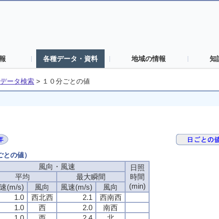
報
各種データ・資料
地域の情報
知
データ検索
>
１０分ごとの値
分ごとの値）
風向・風速
風向・風速
風向・風速
風向・風速
日照
日照
日照
日照
平均
平均
平均
平均
最大瞬間
最大瞬間
最大瞬間
最大瞬間
時間
時間
時間
時間
(min)
(min)
(min)
(min)
速(m/s)
速(m/s)
速(m/s)
速(m/s)
風向
風向
風向
風向
風速(m/s)
風速(m/s)
風速(m/s)
風速(m/s)
風向
風向
風向
風向
1.0
1.0
1.0
1.0
西北西
西北西
西北西
西北西
2.1
2.1
2.1
2.1
西南西
西南西
西南西
西南西
1.0
1.0
1.0
1.0
西
西
西
西
2.0
2.0
2.0
2.0
南西
南西
南西
南西
1.0
1.0
1.0
1.0
西
西
西
西
2.4
2.4
2.4
2.4
北
北
北
北