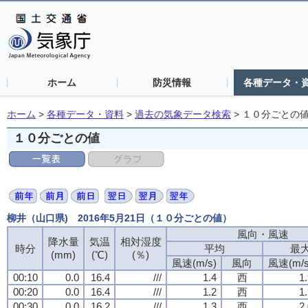
ホーム
防災情報
各種データ・
ホーム
>
各種データ・資料
>
過去の気象データ検索
>
１０分ごとの
１０分ごとの値
柳井（山口県) 2016年5月21日（１０分ごとの値）
風向・風速
風向・風速
風向・風速
風向・風速
降水量
降水量
降水量
降水量
気温
気温
気温
気温
相対湿度
相対湿度
相対湿度
相対湿度
時分
時分
時分
時分
平均
平均
平均
平均
最
最
最
最
(mm)
(mm)
(mm)
(mm)
(℃)
(℃)
(℃)
(℃)
(％)
(％)
(％)
(％)
風速(m/s)
風速(m/s)
風速(m/s)
風速(m/s)
風向
風向
風向
風向
風速(m/s
風速(m/s
風速(m/s
風速(m/s
00:10
00:10
00:10
00:10
0.0
0.0
0.0
0.0
16.4
16.4
16.4
16.4
///
///
///
///
1.4
1.4
1.4
1.4
西
西
西
西
1
1
1
1
00:20
00:20
00:20
00:20
0.0
0.0
0.0
0.0
16.4
16.4
16.4
16.4
///
///
///
///
1.2
1.2
1.2
1.2
西
西
西
西
1
1
1
1
00:30
00:30
00:30
00:30
0.0
0.0
0.0
0.0
16.2
16.2
16.2
16.2
///
///
///
///
1.3
1.3
1.3
1.3
西
西
西
西
2
2
2
2