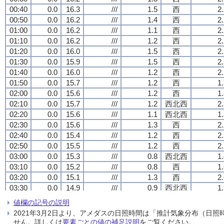
00:40
00:40
00:40
00:40
0.0
0.0
0.0
0.0
16.3
16.3
16.3
16.3
///
///
///
///
1.5
1.5
1.5
1.5
西
西
西
西
2
2
2
2
00:50
00:50
00:50
00:50
0.0
0.0
0.0
0.0
16.2
16.2
16.2
16.2
///
///
///
///
1.4
1.4
1.4
1.4
西
西
西
西
2
2
2
2
01:00
01:00
01:00
01:00
0.0
0.0
0.0
0.0
16.2
16.2
16.2
16.2
///
///
///
///
1.1
1.1
1.1
1.1
西
西
西
西
2
2
2
2
01:10
01:10
01:10
01:10
0.0
0.0
0.0
0.0
16.2
16.2
16.2
16.2
///
///
///
///
1.2
1.2
1.2
1.2
西
西
西
西
2
2
2
2
01:20
01:20
01:20
01:20
0.0
0.0
0.0
0.0
16.0
16.0
16.0
16.0
///
///
///
///
1.5
1.5
1.5
1.5
西
西
西
西
2
2
2
2
01:30
01:30
01:30
01:30
0.0
0.0
0.0
0.0
15.9
15.9
15.9
15.9
///
///
///
///
1.5
1.5
1.5
1.5
西
西
西
西
2
2
2
2
01:40
01:40
01:40
01:40
0.0
0.0
0.0
0.0
16.0
16.0
16.0
16.0
///
///
///
///
1.2
1.2
1.2
1.2
西
西
西
西
2
2
2
2
01:50
01:50
01:50
01:50
0.0
0.0
0.0
0.0
15.7
15.7
15.7
15.7
///
///
///
///
1.2
1.2
1.2
1.2
西
西
西
西
1
1
1
1
02:00
02:00
02:00
02:00
0.0
0.0
0.0
0.0
15.6
15.6
15.6
15.6
///
///
///
///
1.2
1.2
1.2
1.2
西
西
西
西
1
1
1
1
02:10
02:10
02:10
02:10
0.0
0.0
0.0
0.0
15.7
15.7
15.7
15.7
///
///
///
///
1.2
1.2
1.2
1.2
西北西
西北西
西北西
西北西
2
2
2
2
02:20
02:20
02:20
02:20
0.0
0.0
0.0
0.0
15.6
15.6
15.6
15.6
///
///
///
///
1.1
1.1
1.1
1.1
西北西
西北西
西北西
西北西
1
1
1
1
02:30
02:30
02:30
02:30
0.0
0.0
0.0
0.0
15.6
15.6
15.6
15.6
///
///
///
///
1.3
1.3
1.3
1.3
西
西
西
西
2
2
2
2
02:40
02:40
02:40
02:40
0.0
0.0
0.0
0.0
15.4
15.4
15.4
15.4
///
///
///
///
1.2
1.2
1.2
1.2
西
西
西
西
2
2
2
2
02:50
02:50
02:50
02:50
0.0
0.0
0.0
0.0
15.5
15.5
15.5
15.5
///
///
///
///
1.2
1.2
1.2
1.2
西
西
西
西
2
2
2
2
03:00
03:00
03:00
03:00
0.0
0.0
0.0
0.0
15.3
15.3
15.3
15.3
///
///
///
///
0.8
0.8
0.8
0.8
西北西
西北西
西北西
西北西
1
1
1
1
03:10
03:10
03:10
03:10
0.0
0.0
0.0
0.0
15.2
15.2
15.2
15.2
///
///
///
///
0.8
0.8
0.8
0.8
西
西
西
西
1
1
1
1
03:20
03:20
03:20
03:20
0.0
0.0
0.0
0.0
15.1
15.1
15.1
15.1
///
///
///
///
1.3
1.3
1.3
1.3
西
西
西
西
2
2
2
2
03:30
03:30
03:30
03:30
0.0
0.0
0.0
0.0
14.9
14.9
14.9
14.9
///
///
///
///
0.9
0.9
0.9
0.9
西北西
西北西
西北西
西北西
1
1
1
1
03:40
03:40
03:40
03:40
0.0
0.0
0.0
0.0
15.1
15.1
15.1
15.1
///
///
///
///
1.0
1.0
1.0
1.0
西北西
西北西
西北西
西北西
1
1
1
1
値欄の記号の説明
03:50
03:50
03:50
03:50
0.0
0.0
0.0
0.0
14.8
14.8
14.8
14.8
///
///
///
///
1.1
1.1
1.1
1.1
西
西
西
西
1
1
1
1
2021年3月2日より、アメダスの日照時間は「推計気象分布（日
04:00
04:00
04:00
04:00
0.0
0.0
0.0
0.0
14.8
14.8
14.8
14.8
///
///
///
///
1.3
1.3
1.3
1.3
西
西
西
西
1
1
1
1
せん。詳しくは
要素ごとの値の補足説明
をご覧ください。