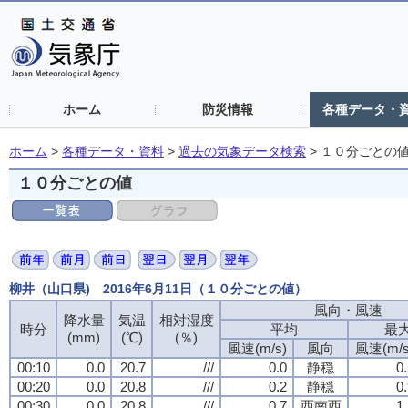
ホーム
防災情報
各種データ・
ホーム
>
各種データ・資料
>
過去の気象データ検索
>
１０分ごとの
１０分ごとの値
柳井（山口県) 2016年6月11日（１０分ごとの値）
風向・風速
降水量
気温
相対湿度
時分
平均
最
(mm)
(℃)
(％)
風速(m/s)
風向
風速(m/s
00:10
0.0
20.7
///
0.0
静穏
0
00:20
0.0
20.8
///
0.2
静穏
0
00:30
0.0
20.8
///
0.7
西南西
1