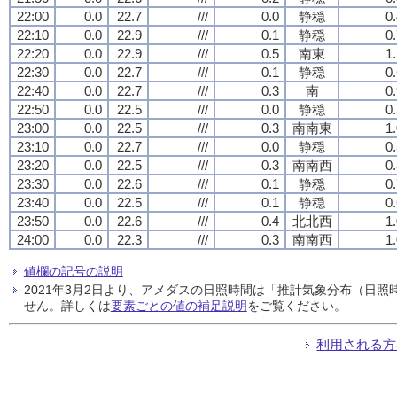
22:00
0.0
22.7
///
0.0
静穏
0
22:10
0.0
22.9
///
0.1
静穏
0
22:20
0.0
22.9
///
0.5
南東
1
22:30
0.0
22.7
///
0.1
静穏
0
22:40
0.0
22.7
///
0.3
南
0
22:50
0.0
22.5
///
0.0
静穏
0
23:00
0.0
22.5
///
0.3
南南東
1
23:10
0.0
22.7
///
0.0
静穏
0
23:20
0.0
22.5
///
0.3
南南西
0
23:30
0.0
22.6
///
0.1
静穏
0
23:40
0.0
22.5
///
0.1
静穏
0
23:50
0.0
22.6
///
0.4
北北西
1
24:00
0.0
22.3
///
0.3
南南西
1
値欄の記号の説明
2021年3月2日より、アメダスの日照時間は「推計気象分布（日
せん。詳しくは
要素ごとの値の補足説明
をご覧ください。
利用される方