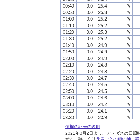
00:40
00:40
00:40
00:40
0.0
0.0
0.0
0.0
25.4
25.4
25.4
25.4
///
///
///
///
00:50
00:50
00:50
00:50
0.0
0.0
0.0
0.0
25.3
25.3
25.3
25.3
///
///
///
///
01:00
01:00
01:00
01:00
0.0
0.0
0.0
0.0
25.2
25.2
25.2
25.2
///
///
///
///
01:10
01:10
01:10
01:10
0.0
0.0
0.0
0.0
25.2
25.2
25.2
25.2
///
///
///
///
01:20
01:20
01:20
01:20
0.0
0.0
0.0
0.0
25.3
25.3
25.3
25.3
///
///
///
///
01:30
01:30
01:30
01:30
0.0
0.0
0.0
0.0
25.2
25.2
25.2
25.2
///
///
///
///
01:40
01:40
01:40
01:40
0.0
0.0
0.0
0.0
24.9
24.9
24.9
24.9
///
///
///
///
01:50
01:50
01:50
01:50
0.0
0.0
0.0
0.0
24.9
24.9
24.9
24.9
///
///
///
///
02:00
02:00
02:00
02:00
0.0
0.0
0.0
0.0
24.9
24.9
24.9
24.9
///
///
///
///
02:10
02:10
02:10
02:10
0.0
0.0
0.0
0.0
24.8
24.8
24.8
24.8
///
///
///
///
02:20
02:20
02:20
02:20
0.0
0.0
0.0
0.0
24.8
24.8
24.8
24.8
///
///
///
///
02:30
02:30
02:30
02:30
0.0
0.0
0.0
0.0
24.7
24.7
24.7
24.7
///
///
///
///
02:40
02:40
02:40
02:40
0.0
0.0
0.0
0.0
24.5
24.5
24.5
24.5
///
///
///
///
02:50
02:50
02:50
02:50
0.0
0.0
0.0
0.0
24.5
24.5
24.5
24.5
///
///
///
///
03:00
03:00
03:00
03:00
0.0
0.0
0.0
0.0
24.6
24.6
24.6
24.6
///
///
///
///
03:10
03:10
03:10
03:10
0.0
0.0
0.0
0.0
24.2
24.2
24.2
24.2
///
///
///
///
03:20
03:20
03:20
03:20
0.0
0.0
0.0
0.0
24.1
24.1
24.1
24.1
///
///
///
///
03:30
03:30
03:30
03:30
0.0
0.0
0.0
0.0
23.9
23.9
23.9
23.9
///
///
///
///
03:40
03:40
03:40
03:40
0.0
0.0
0.0
0.0
24.0
24.0
24.0
24.0
///
///
///
///
値欄の記号の説明
03:50
03:50
03:50
03:50
0.0
0.0
0.0
0.0
23.8
23.8
23.8
23.8
///
///
///
///
2021年3月2日より、アメダスの
04:00
04:00
04:00
04:00
0.0
0.0
0.0
0.0
23.8
23.8
23.8
23.8
///
///
///
///
せん。詳しくは
要素ごとの値の補足説