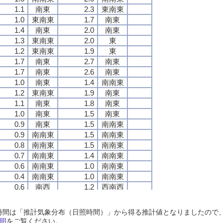
1.1
1.1
1.1
1.1
南東
南東
南東
南東
2.3
2.3
2.3
2.3
東南東
東南東
東南東
東南東
1.0
1.0
1.0
1.0
東南東
東南東
東南東
東南東
1.7
1.7
1.7
1.7
南東
南東
南東
南東
1.4
1.4
1.4
1.4
南東
南東
南東
南東
2.0
2.0
2.0
2.0
南東
南東
南東
南東
1.3
1.3
1.3
1.3
東南東
東南東
東南東
東南東
2.0
2.0
2.0
2.0
東
東
東
東
1.2
1.2
1.2
1.2
東南東
東南東
東南東
東南東
1.9
1.9
1.9
1.9
東
東
東
東
1.7
1.7
1.7
1.7
南東
南東
南東
南東
2.7
2.7
2.7
2.7
南東
南東
南東
南東
1.7
1.7
1.7
1.7
南東
南東
南東
南東
2.6
2.6
2.6
2.6
南東
南東
南東
南東
1.0
1.0
1.0
1.0
南東
南東
南東
南東
1.4
1.4
1.4
1.4
南南東
南南東
南南東
南南東
1.2
1.2
1.2
1.2
東南東
東南東
東南東
東南東
1.9
1.9
1.9
1.9
南東
南東
南東
南東
1.1
1.1
1.1
1.1
南東
南東
南東
南東
1.8
1.8
1.8
1.8
南東
南東
南東
南東
1.0
1.0
1.0
1.0
南東
南東
南東
南東
1.5
1.5
1.5
1.5
南東
南東
南東
南東
0.9
0.9
0.9
0.9
南東
南東
南東
南東
1.5
1.5
1.5
1.5
南南東
南南東
南南東
南南東
0.9
0.9
0.9
0.9
南南東
南南東
南南東
南南東
1.5
1.5
1.5
1.5
南南東
南南東
南南東
南南東
0.8
0.8
0.8
0.8
南南東
南南東
南南東
南南東
1.5
1.5
1.5
1.5
南南東
南南東
南南東
南南東
0.7
0.7
0.7
0.7
南南東
南南東
南南東
南南東
1.4
1.4
1.4
1.4
南南東
南南東
南南東
南南東
0.6
0.6
0.6
0.6
南南東
南南東
南南東
南南東
1.0
1.0
1.0
1.0
南南東
南南東
南南東
南南東
0.4
0.4
0.4
0.4
南南東
南南東
南南東
南南東
1.0
1.0
1.0
1.0
南南東
南南東
南南東
南南東
0.6
0.6
0.6
0.6
南西
南西
南西
南西
1.2
1.2
1.2
1.2
西南西
西南西
西南西
西南西
1.0
1.0
1.0
1.0
西南西
西南西
西南西
西南西
1.4
1.4
1.4
1.4
西南西
西南西
西南西
西南西
0.9
0.9
0.9
0.9
西南西
西南西
西南西
西南西
1.3
1.3
1.3
1.3
西南西
西南西
西南西
西南西
日照時間は「推計気象分布（日照時間）」から得る推計値となりましたの
0.7
0.7
0.7
0.7
西南西
西南西
西南西
西南西
1.0
1.0
1.0
1.0
西
西
西
西
明
をご覧ください。