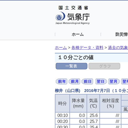
ホーム
防災情
ホーム
>
各種データ・資料
>
過去の気象
１０分ごとの値
柳井（山口県) 2016年7月7日（１０
降水量
降水量
降水量
降水量
気温
気温
気温
気温
相対湿度
相対湿度
相対湿度
相対湿度
時分
時分
時分
時分
(mm)
(mm)
(mm)
(mm)
(℃)
(℃)
(℃)
(℃)
(％)
(％)
(％)
(％)
風
風
風
風
00:10
00:10
00:10
00:10
0.0
0.0
0.0
0.0
25.6
25.6
25.6
25.6
///
///
///
///
00:20
00:20
00:20
00:20
0.0
0.0
0.0
0.0
25.7
25.7
25.7
25.7
///
///
///
///
00:30
00:30
00:30
00:30
0.0
0.0
0.0
0.0
25.4
25.4
25.4
25.4
///
///
///
///