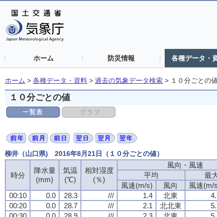
ホーム
防災情報
各種データ・
ホーム
>
各種データ・資料
>
過去の気象データ検索
>
１０分ごとの
１０分ごとの値
柳井（山口県) 2016年8月21日（１０分ごとの値）
風向・風速
風向・風速
風向・風速
風向・風速
降水量
降水量
降水量
降水量
気温
気温
気温
気温
相対湿度
相対湿度
相対湿度
相対湿度
時分
時分
時分
時分
平均
平均
平均
平均
最
最
最
最
(mm)
(mm)
(mm)
(mm)
(℃)
(℃)
(℃)
(℃)
(％)
(％)
(％)
(％)
風速(m/s)
風速(m/s)
風速(m/s)
風速(m/s)
風向
風向
風向
風向
風速(m/s
風速(m/s
風速(m/s
風速(m/s
00:10
00:10
00:10
00:10
0.0
0.0
0.0
0.0
28.3
28.3
28.3
28.3
///
///
///
///
1.4
1.4
1.4
1.4
北東
北東
北東
北東
4
4
4
4
00:20
00:20
00:20
00:20
0.0
0.0
0.0
0.0
28.7
28.7
28.7
28.7
///
///
///
///
2.1
2.1
2.1
2.1
北北東
北北東
北北東
北北東
5
5
5
5
00:30
00:30
00:30
00:30
0.0
0.0
0.0
0.0
28.9
28.9
28.9
28.9
///
///
///
///
2.3
2.3
2.3
2.3
北東
北東
北東
北東
5
5
5
5