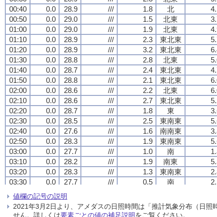
00:40
00:40
00:40
00:40
0.0
0.0
0.0
0.0
28.9
28.9
28.9
28.9
///
///
///
///
1.8
1.8
1.8
1.8
北
北
北
北
4
4
4
4
00:50
00:50
00:50
00:50
0.0
0.0
0.0
0.0
29.0
29.0
29.0
29.0
///
///
///
///
1.5
1.5
1.5
1.5
北東
北東
北東
北東
3
3
3
3
01:00
01:00
01:00
01:00
0.0
0.0
0.0
0.0
29.0
29.0
29.0
29.0
///
///
///
///
1.9
1.9
1.9
1.9
北東
北東
北東
北東
4
4
4
4
01:10
01:10
01:10
01:10
0.0
0.0
0.0
0.0
28.9
28.9
28.9
28.9
///
///
///
///
2.3
2.3
2.3
2.3
東北東
東北東
東北東
東北東
5
5
5
5
01:20
01:20
01:20
01:20
0.0
0.0
0.0
0.0
28.9
28.9
28.9
28.9
///
///
///
///
3.2
3.2
3.2
3.2
東北東
東北東
東北東
東北東
6
6
6
6
01:30
01:30
01:30
01:30
0.0
0.0
0.0
0.0
28.8
28.8
28.8
28.8
///
///
///
///
2.8
2.8
2.8
2.8
北東
北東
北東
北東
5
5
5
5
01:40
01:40
01:40
01:40
0.0
0.0
0.0
0.0
28.7
28.7
28.7
28.7
///
///
///
///
2.4
2.4
2.4
2.4
東北東
東北東
東北東
東北東
4
4
4
4
01:50
01:50
01:50
01:50
0.0
0.0
0.0
0.0
28.8
28.8
28.8
28.8
///
///
///
///
2.1
2.1
2.1
2.1
東北東
東北東
東北東
東北東
6
6
6
6
02:00
02:00
02:00
02:00
0.0
0.0
0.0
0.0
28.6
28.6
28.6
28.6
///
///
///
///
2.2
2.2
2.2
2.2
北東
北東
北東
北東
6
6
6
6
02:10
02:10
02:10
02:10
0.0
0.0
0.0
0.0
28.6
28.6
28.6
28.6
///
///
///
///
2.7
2.7
2.7
2.7
東北東
東北東
東北東
東北東
5
5
5
5
02:20
02:20
02:20
02:20
0.0
0.0
0.0
0.0
28.7
28.7
28.7
28.7
///
///
///
///
1.8
1.8
1.8
1.8
東
東
東
東
3
3
3
3
02:30
02:30
02:30
02:30
0.0
0.0
0.0
0.0
28.5
28.5
28.5
28.5
///
///
///
///
2.5
2.5
2.5
2.5
東南東
東南東
東南東
東南東
5
5
5
5
02:40
02:40
02:40
02:40
0.0
0.0
0.0
0.0
27.6
27.6
27.6
27.6
///
///
///
///
1.6
1.6
1.6
1.6
南南東
南南東
南南東
南南東
3
3
3
3
02:50
02:50
02:50
02:50
0.0
0.0
0.0
0.0
28.3
28.3
28.3
28.3
///
///
///
///
1.9
1.9
1.9
1.9
東南東
東南東
東南東
東南東
5
5
5
5
03:00
03:00
03:00
03:00
0.0
0.0
0.0
0.0
27.7
27.7
27.7
27.7
///
///
///
///
1.0
1.0
1.0
1.0
南
南
南
南
1
1
1
1
03:10
03:10
03:10
03:10
0.0
0.0
0.0
0.0
28.2
28.2
28.2
28.2
///
///
///
///
1.9
1.9
1.9
1.9
南東
南東
南東
南東
5
5
5
5
03:20
03:20
03:20
03:20
0.0
0.0
0.0
0.0
28.3
28.3
28.3
28.3
///
///
///
///
1.3
1.3
1.3
1.3
東南東
東南東
東南東
東南東
2
2
2
2
03:30
03:30
03:30
03:30
0.0
0.0
0.0
0.0
27.7
27.7
27.7
27.7
///
///
///
///
0.5
0.5
0.5
0.5
南
南
南
南
2
2
2
2
03:40
03:40
03:40
03:40
0.0
0.0
0.0
0.0
27.6
27.6
27.6
27.6
///
///
///
///
1.0
1.0
1.0
1.0
南南西
南南西
南南西
南南西
2
2
2
2
値欄の記号の説明
03:50
03:50
03:50
03:50
0.0
0.0
0.0
0.0
28.4
28.4
28.4
28.4
///
///
///
///
1.5
1.5
1.5
1.5
東南東
東南東
東南東
東南東
4
4
4
4
2021年3月2日より、アメダスの日照時間は「推計気象分布（日
04:00
04:00
04:00
04:00
0.0
0.0
0.0
0.0
27.7
27.7
27.7
27.7
///
///
///
///
1.0
1.0
1.0
1.0
西
西
西
西
2
2
2
2
せん。詳しくは
要素ごとの値の補足説明
をご覧ください。