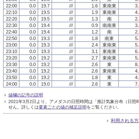
22:00
0.0
19.7
///
1.6
東南東
3
22:10
0.0
19.5
///
1.9
東南東
4
22:20
0.0
19.5
///
1.3
南
2
22:30
0.0
19.4
///
0.9
南南東
3
22:40
0.0
19.4
///
1.2
南
2
22:50
0.0
19.3
///
1.8
南東
5
23:00
0.0
19.3
///
2.4
東南東
5
23:10
0.0
19.3
///
3.1
東南東
6
23:20
0.0
19.2
///
2.7
東南東
5
23:30
0.0
19.2
///
2.6
東
8
23:40
0.0
19.2
///
2.6
東南東
4
23:50
0.0
19.2
///
1.8
東
4
24:00
0.0
19.0
///
2.6
東
7
値欄の記号の説明
2021年3月2日より、アメダスの日照時間は「推計気象分布（日
せん。詳しくは
要素ごとの値の補足説明
をご覧ください。
利用される方