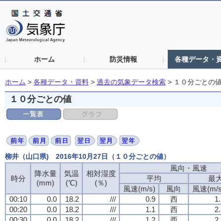
ホーム
防災情報
各種データ・
ホーム
>
各種データ・資料
>
過去の気象データ検索
>
１０分ごとの
１０分ごとの値
柳井（山口県) 2016年10月27日（１０分ごとの値）
風向・風速
降水量
気温
相対湿度
時分
平均
最
(mm)
(℃)
(％)
風速(m/s)
風向
風速(m/s
00:10
0.0
18.2
///
0.9
西
1
00:20
0.0
18.2
///
1.1
西
2
00:30
0.0
18.2
///
1.2
西
2