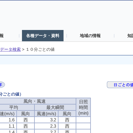
報
各種データ・資料
地域の情報
知
データ検索
>
１０分ごとの値
０分ごとの値）
風向・風速
日照
平均
最大瞬間
時間
(min)
速(m/s)
風向
風速(m/s)
風向
1.6
西
3.2
西
1.1
西
2.3
西
1.4
西
2.7
西