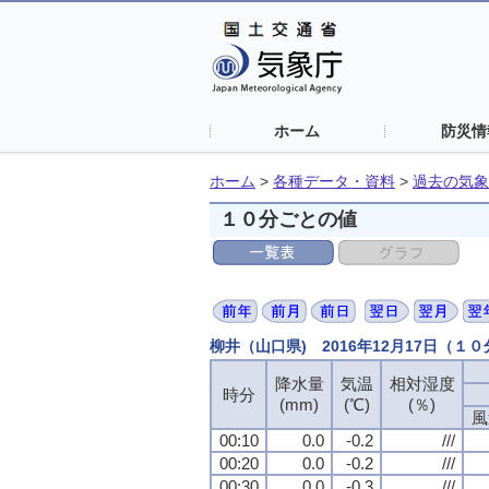
ホーム
防災情
ホーム
>
各種データ・資料
>
過去の気象
１０分ごとの値
柳井（山口県) 2016年12月17日（１
降水量
気温
相対湿度
時分
(mm)
(℃)
(％)
風
00:10
0.0
-0.2
///
00:20
0.0
-0.2
///
00:30
0.0
-0.3
///