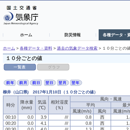
ホーム
防災情報
各種データ・
ホーム
>
各種データ・資料
>
過去の気象データ検索
>
１０分ごとの
１０分ごとの値
柳井（山口県) 2017年1月10日（１０分ごとの値）
風向・風速
降水量
気温
相対湿度
時分
平均
最
(mm)
(℃)
(％)
風速(m/s)
風向
風速(m/s
00:10
0.0
3.9
///
0.8
西
1
00:20
0.0
4.1
///
0.8
西
1
00:30
0.0
4.0
///
1.3
西
2