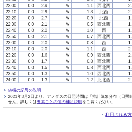
22:00
0.0
2.9
///
1.1
西北西
2
22:10
0.0
2.9
///
1.3
北西
2
22:20
0.0
2.7
///
0.9
北西
1
22:30
0.0
2.1
///
0.5
西北西
1
22:40
0.0
2.0
///
1.0
西
1
22:50
0.0
2.1
///
0.7
西北西
1
23:00
0.0
2.0
///
0.8
西
1
23:10
0.0
2.0
///
1.1
西
2
23:20
0.0
1.6
///
0.9
西北西
2
23:30
0.0
1.7
///
0.8
西北西
1
23:40
0.0
1.5
///
0.8
西北西
1
23:50
0.0
1.3
///
1.0
西北西
1
24:00
0.0
1.3
///
1.2
北北西
2
値欄の記号の説明
2021年3月2日より、アメダスの日照時間は「推計気象分布（日
せん。詳しくは
要素ごとの値の補足説明
をご覧ください。
利用される方