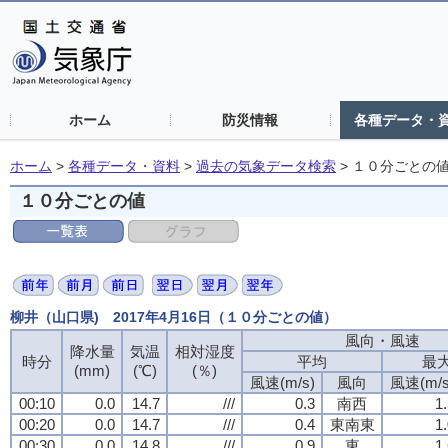
ホーム
防災情報
各種データ・
ホーム
>
各種データ・資料
>
過去の気象データ検索
>
１０分ごとの
１０分ごとの値
柳井（山口県) 2017年4月16日（１０分ごとの値）
風向・風速
風向・風速
風向・風速
風向・風速
降水量
降水量
降水量
降水量
気温
気温
気温
気温
相対湿度
相対湿度
相対湿度
相対湿度
時分
時分
時分
時分
平均
平均
平均
平均
最
最
最
最
(mm)
(mm)
(mm)
(mm)
(℃)
(℃)
(℃)
(℃)
(％)
(％)
(％)
(％)
風速(m/s)
風速(m/s)
風速(m/s)
風速(m/s)
風向
風向
風向
風向
風速(m/s
風速(m/s
風速(m/s
風速(m/s
00:10
00:10
00:10
00:10
0.0
0.0
0.0
0.0
14.7
14.7
14.7
14.7
///
///
///
///
0.3
0.3
0.3
0.3
南西
南西
南西
南西
1
1
1
1
00:20
00:20
00:20
00:20
0.0
0.0
0.0
0.0
14.7
14.7
14.7
14.7
///
///
///
///
0.4
0.4
0.4
0.4
東南東
東南東
東南東
東南東
1
1
1
1
00:30
00:30
00:30
00:30
0.0
0.0
0.0
0.0
14.8
14.8
14.8
14.8
///
///
///
///
0.9
0.9
0.9
0.9
東
東
東
東
1
1
1
1