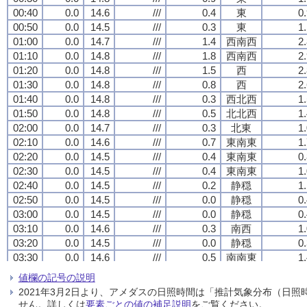
00:40
00:40
00:40
00:40
0.0
0.0
0.0
0.0
14.6
14.6
14.6
14.6
///
///
///
///
0.4
0.4
0.4
0.4
東
東
東
東
0
0
0
0
00:50
00:50
00:50
00:50
0.0
0.0
0.0
0.0
14.5
14.5
14.5
14.5
///
///
///
///
0.3
0.3
0.3
0.3
東
東
東
東
1
1
1
1
01:00
01:00
01:00
01:00
0.0
0.0
0.0
0.0
14.7
14.7
14.7
14.7
///
///
///
///
1.4
1.4
1.4
1.4
西南西
西南西
西南西
西南西
2
2
2
2
01:10
01:10
01:10
01:10
0.0
0.0
0.0
0.0
14.8
14.8
14.8
14.8
///
///
///
///
1.8
1.8
1.8
1.8
西南西
西南西
西南西
西南西
2
2
2
2
01:20
01:20
01:20
01:20
0.0
0.0
0.0
0.0
14.8
14.8
14.8
14.8
///
///
///
///
1.5
1.5
1.5
1.5
西
西
西
西
2
2
2
2
01:30
01:30
01:30
01:30
0.0
0.0
0.0
0.0
14.8
14.8
14.8
14.8
///
///
///
///
0.8
0.8
0.8
0.8
西
西
西
西
2
2
2
2
01:40
01:40
01:40
01:40
0.0
0.0
0.0
0.0
14.8
14.8
14.8
14.8
///
///
///
///
0.3
0.3
0.3
0.3
西北西
西北西
西北西
西北西
1
1
1
1
01:50
01:50
01:50
01:50
0.0
0.0
0.0
0.0
14.8
14.8
14.8
14.8
///
///
///
///
0.5
0.5
0.5
0.5
北北西
北北西
北北西
北北西
1
1
1
1
02:00
02:00
02:00
02:00
0.0
0.0
0.0
0.0
14.7
14.7
14.7
14.7
///
///
///
///
0.3
0.3
0.3
0.3
北東
北東
北東
北東
1
1
1
1
02:10
02:10
02:10
02:10
0.0
0.0
0.0
0.0
14.6
14.6
14.6
14.6
///
///
///
///
0.7
0.7
0.7
0.7
東南東
東南東
東南東
東南東
1
1
1
1
02:20
02:20
02:20
02:20
0.0
0.0
0.0
0.0
14.5
14.5
14.5
14.5
///
///
///
///
0.4
0.4
0.4
0.4
東南東
東南東
東南東
東南東
0
0
0
0
02:30
02:30
02:30
02:30
0.0
0.0
0.0
0.0
14.5
14.5
14.5
14.5
///
///
///
///
0.4
0.4
0.4
0.4
東南東
東南東
東南東
東南東
1
1
1
1
02:40
02:40
02:40
02:40
0.0
0.0
0.0
0.0
14.5
14.5
14.5
14.5
///
///
///
///
0.2
0.2
0.2
0.2
静穏
静穏
静穏
静穏
1
1
1
1
02:50
02:50
02:50
02:50
0.0
0.0
0.0
0.0
14.5
14.5
14.5
14.5
///
///
///
///
0.0
0.0
0.0
0.0
静穏
静穏
静穏
静穏
0
0
0
0
03:00
03:00
03:00
03:00
0.0
0.0
0.0
0.0
14.5
14.5
14.5
14.5
///
///
///
///
0.0
0.0
0.0
0.0
静穏
静穏
静穏
静穏
0
0
0
0
03:10
03:10
03:10
03:10
0.0
0.0
0.0
0.0
14.6
14.6
14.6
14.6
///
///
///
///
0.3
0.3
0.3
0.3
南西
南西
南西
南西
1
1
1
1
03:20
03:20
03:20
03:20
0.0
0.0
0.0
0.0
14.5
14.5
14.5
14.5
///
///
///
///
0.0
0.0
0.0
0.0
静穏
静穏
静穏
静穏
0
0
0
0
03:30
03:30
03:30
03:30
0.0
0.0
0.0
0.0
14.6
14.6
14.6
14.6
///
///
///
///
0.5
0.5
0.5
0.5
南南東
南南東
南南東
南南東
1
1
1
1
03:40
03:40
03:40
03:40
0.0
0.0
0.0
0.0
14.6
14.6
14.6
14.6
///
///
///
///
0.1
0.1
0.1
0.1
静穏
静穏
静穏
静穏
0
0
0
0
値欄の記号の説明
03:50
03:50
03:50
03:50
0.0
0.0
0.0
0.0
14.5
14.5
14.5
14.5
///
///
///
///
0.0
0.0
0.0
0.0
静穏
静穏
静穏
静穏
0
0
0
0
2021年3月2日より、アメダスの日照時間は「推計気象分布（日
04:00
04:00
04:00
04:00
0.0
0.0
0.0
0.0
14.2
14.2
14.2
14.2
///
///
///
///
0.6
0.6
0.6
0.6
南南東
南南東
南南東
南南東
1
1
1
1
せん。詳しくは
要素ごとの値の補足説明
をご覧ください。