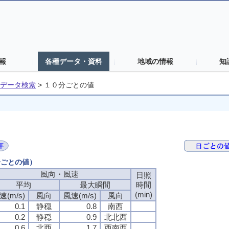
報
各種データ・資料
地域の情報
知
データ検索
>
１０分ごとの値
分ごとの値）
風向・風速
風向・風速
風向・風速
風向・風速
日照
日照
日照
日照
平均
平均
平均
平均
最大瞬間
最大瞬間
最大瞬間
最大瞬間
時間
時間
時間
時間
(min)
(min)
(min)
(min)
速(m/s)
速(m/s)
速(m/s)
速(m/s)
風向
風向
風向
風向
風速(m/s)
風速(m/s)
風速(m/s)
風速(m/s)
風向
風向
風向
風向
0.1
0.1
0.1
0.1
静穏
静穏
静穏
静穏
0.8
0.8
0.8
0.8
南西
南西
南西
南西
0.2
0.2
0.2
0.2
静穏
静穏
静穏
静穏
0.9
0.9
0.9
0.9
北北西
北北西
北北西
北北西
0.6
0.6
0.6
0.6
北西
北西
北西
北西
1.7
1.7
1.7
1.7
西南西
西南西
西南西
西南西