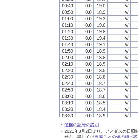
00:40
00:40
00:40
00:40
0.0
0.0
0.0
0.0
19.0
19.0
19.0
19.0
///
///
///
///
00:50
00:50
00:50
00:50
0.0
0.0
0.0
0.0
18.9
18.9
18.9
18.9
///
///
///
///
01:00
01:00
01:00
01:00
0.0
0.0
0.0
0.0
19.3
19.3
19.3
19.3
///
///
///
///
01:10
01:10
01:10
01:10
0.0
0.0
0.0
0.0
19.6
19.6
19.6
19.6
///
///
///
///
01:20
01:20
01:20
01:20
0.0
0.0
0.0
0.0
19.8
19.8
19.8
19.8
///
///
///
///
01:30
01:30
01:30
01:30
0.0
0.0
0.0
0.0
19.4
19.4
19.4
19.4
///
///
///
///
01:40
01:40
01:40
01:40
0.0
0.0
0.0
0.0
19.1
19.1
19.1
19.1
///
///
///
///
01:50
01:50
01:50
01:50
0.0
0.0
0.0
0.0
18.9
18.9
18.9
18.9
///
///
///
///
02:00
02:00
02:00
02:00
0.0
0.0
0.0
0.0
18.8
18.8
18.8
18.8
///
///
///
///
02:10
02:10
02:10
02:10
0.0
0.0
0.0
0.0
18.9
18.9
18.9
18.9
///
///
///
///
02:20
02:20
02:20
02:20
0.0
0.0
0.0
0.0
18.5
18.5
18.5
18.5
///
///
///
///
02:30
02:30
02:30
02:30
0.0
0.0
0.0
0.0
18.8
18.8
18.8
18.8
///
///
///
///
02:40
02:40
02:40
02:40
0.0
0.0
0.0
0.0
18.7
18.7
18.7
18.7
///
///
///
///
02:50
02:50
02:50
02:50
0.0
0.0
0.0
0.0
18.7
18.7
18.7
18.7
///
///
///
///
03:00
03:00
03:00
03:00
0.0
0.0
0.0
0.0
18.6
18.6
18.6
18.6
///
///
///
///
03:10
03:10
03:10
03:10
0.0
0.0
0.0
0.0
18.5
18.5
18.5
18.5
///
///
///
///
03:20
03:20
03:20
03:20
0.0
0.0
0.0
0.0
18.4
18.4
18.4
18.4
///
///
///
///
03:30
03:30
03:30
03:30
0.0
0.0
0.0
0.0
18.9
18.9
18.9
18.9
///
///
///
///
03:40
03:40
03:40
03:40
0.0
0.0
0.0
0.0
18.7
18.7
18.7
18.7
///
///
///
///
値欄の記号の説明
03:50
03:50
03:50
03:50
0.0
0.0
0.0
0.0
18.6
18.6
18.6
18.6
///
///
///
///
2021年3月2日より、アメダスの
04:00
04:00
04:00
04:00
0.0
0.0
0.0
0.0
18.6
18.6
18.6
18.6
///
///
///
///
せん。詳しくは
要素ごとの値の補足説