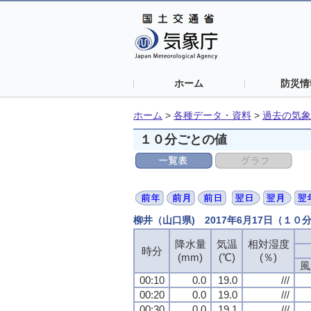
ホーム
防災情
ホーム
>
各種データ・資料
>
過去の気象
１０分ごとの値
柳井（山口県) 2017年6月17日（１０
降水量
降水量
降水量
降水量
気温
気温
気温
気温
相対湿度
相対湿度
相対湿度
相対湿度
時分
時分
時分
時分
(mm)
(mm)
(mm)
(mm)
(℃)
(℃)
(℃)
(℃)
(％)
(％)
(％)
(％)
風
風
風
風
00:10
00:10
00:10
00:10
0.0
0.0
0.0
0.0
19.0
19.0
19.0
19.0
///
///
///
///
00:20
00:20
00:20
00:20
0.0
0.0
0.0
0.0
19.0
19.0
19.0
19.0
///
///
///
///
00:30
00:30
00:30
00:30
0.0
0.0
0.0
0.0
19.1
19.1
19.1
19.1
///
///
///
///