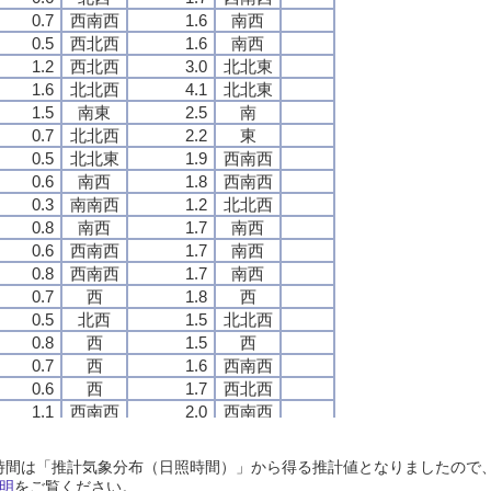
0.7
0.7
0.7
0.7
西南西
西南西
西南西
西南西
1.6
1.6
1.6
1.6
南西
南西
南西
南西
0.5
0.5
0.5
0.5
西北西
西北西
西北西
西北西
1.6
1.6
1.6
1.6
南西
南西
南西
南西
1.2
1.2
1.2
1.2
西北西
西北西
西北西
西北西
3.0
3.0
3.0
3.0
北北東
北北東
北北東
北北東
1.6
1.6
1.6
1.6
北北西
北北西
北北西
北北西
4.1
4.1
4.1
4.1
北北東
北北東
北北東
北北東
1.5
1.5
1.5
1.5
南東
南東
南東
南東
2.5
2.5
2.5
2.5
南
南
南
南
0.7
0.7
0.7
0.7
北北西
北北西
北北西
北北西
2.2
2.2
2.2
2.2
東
東
東
東
0.5
0.5
0.5
0.5
北北東
北北東
北北東
北北東
1.9
1.9
1.9
1.9
西南西
西南西
西南西
西南西
0.6
0.6
0.6
0.6
南西
南西
南西
南西
1.8
1.8
1.8
1.8
西南西
西南西
西南西
西南西
0.3
0.3
0.3
0.3
南南西
南南西
南南西
南南西
1.2
1.2
1.2
1.2
北北西
北北西
北北西
北北西
0.8
0.8
0.8
0.8
南西
南西
南西
南西
1.7
1.7
1.7
1.7
南西
南西
南西
南西
0.6
0.6
0.6
0.6
西南西
西南西
西南西
西南西
1.7
1.7
1.7
1.7
南西
南西
南西
南西
0.8
0.8
0.8
0.8
西南西
西南西
西南西
西南西
1.7
1.7
1.7
1.7
南西
南西
南西
南西
0.7
0.7
0.7
0.7
西
西
西
西
1.8
1.8
1.8
1.8
西
西
西
西
0.5
0.5
0.5
0.5
北西
北西
北西
北西
1.5
1.5
1.5
1.5
北北西
北北西
北北西
北北西
0.8
0.8
0.8
0.8
西
西
西
西
1.5
1.5
1.5
1.5
西
西
西
西
0.7
0.7
0.7
0.7
西
西
西
西
1.6
1.6
1.6
1.6
西南西
西南西
西南西
西南西
0.6
0.6
0.6
0.6
西
西
西
西
1.7
1.7
1.7
1.7
西北西
西北西
西北西
西北西
1.1
1.1
1.1
1.1
西南西
西南西
西南西
西南西
2.0
2.0
2.0
2.0
西南西
西南西
西南西
西南西
1.2
1.2
1.2
1.2
西南西
西南西
西南西
西南西
2.2
2.2
2.2
2.2
西
西
西
西
1.4
1.4
1.4
1.4
西南西
西南西
西南西
西南西
2.3
2.3
2.3
2.3
西
西
西
西
日照時間は「推計気象分布（日照時間）」から得る推計値となりましたの
1.3
1.3
1.3
1.3
西
西
西
西
2.5
2.5
2.5
2.5
西
西
西
西
明
をご覧ください。