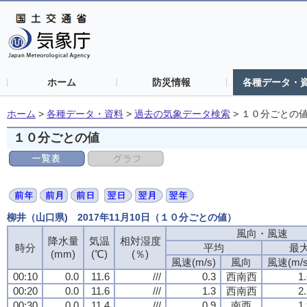
ホーム
防災情報
各種データ・
ホーム
>
各種データ・資料
>
過去の気象データ検索
>
１０分ごとの
１０分ごとの値
柳井（山口県) 2017年11月10日（１０分ごとの値）
風向・風速
降水量
気温
相対湿度
時分
平均
最
(mm)
(℃)
(％)
風速(m/s)
風向
風速(m/s
00:10
0.0
11.6
///
0.3
西南西
1
00:20
0.0
11.6
///
1.3
西南西
2
00:30
0.0
11.4
///
0.9
南西
1