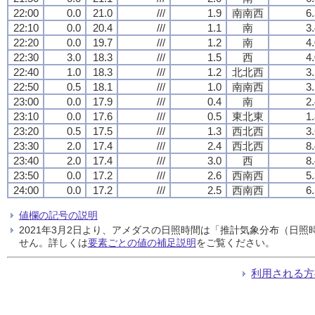
22:00
0.0
21.0
///
1.9
南南西
6
22:10
0.0
20.4
///
1.1
南
3
22:20
0.0
19.7
///
1.2
南
4
22:30
3.0
18.3
///
1.5
西
4
22:40
1.0
18.3
///
1.2
北北西
3
22:50
0.5
18.1
///
1.0
南南西
3
23:00
0.0
17.9
///
0.4
南
2
23:10
0.0
17.6
///
0.5
東北東
1
23:20
0.5
17.5
///
1.3
西北西
3
23:30
2.0
17.4
///
2.4
西北西
8
23:40
2.0
17.4
///
3.0
西
8
23:50
0.0
17.2
///
2.6
西南西
5
24:00
0.0
17.2
///
2.5
西南西
6
値欄の記号の説明
2021年3月2日より、アメダスの日照時間は「推計気象分布（日
せん。詳しくは
要素ごとの値の補足説明
をご覧ください。
利用される方