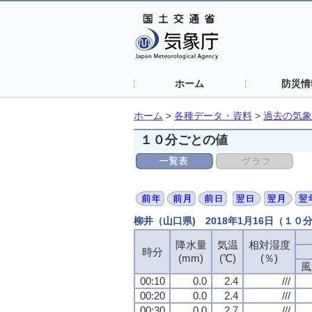
ホーム
防災情
ホーム
>
各種データ・資料
>
過去の気象
１０分ごとの値
柳井（山口県) 2018年1月16日（１０
降水量
降水量
降水量
降水量
気温
気温
気温
気温
相対湿度
相対湿度
相対湿度
相対湿度
時分
時分
時分
時分
(mm)
(mm)
(mm)
(mm)
(℃)
(℃)
(℃)
(℃)
(％)
(％)
(％)
(％)
風
風
風
風
00:10
00:10
00:10
00:10
0.0
0.0
0.0
0.0
2.4
2.4
2.4
2.4
///
///
///
///
00:20
00:20
00:20
00:20
0.0
0.0
0.0
0.0
2.4
2.4
2.4
2.4
///
///
///
///
00:30
00:30
00:30
00:30
0.0
0.0
0.0
0.0
2.7
2.7
2.7
2.7
///
///
///
///