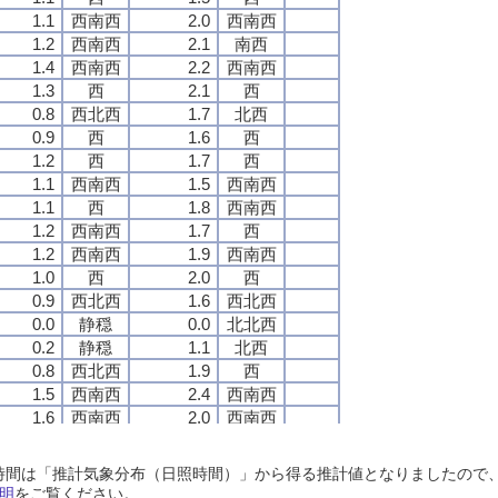
1.1
1.1
1.1
1.1
西南西
西南西
西南西
西南西
2.0
2.0
2.0
2.0
西南西
西南西
西南西
西南西
1.2
1.2
1.2
1.2
西南西
西南西
西南西
西南西
2.1
2.1
2.1
2.1
南西
南西
南西
南西
1.4
1.4
1.4
1.4
西南西
西南西
西南西
西南西
2.2
2.2
2.2
2.2
西南西
西南西
西南西
西南西
1.3
1.3
1.3
1.3
西
西
西
西
2.1
2.1
2.1
2.1
西
西
西
西
0.8
0.8
0.8
0.8
西北西
西北西
西北西
西北西
1.7
1.7
1.7
1.7
北西
北西
北西
北西
0.9
0.9
0.9
0.9
西
西
西
西
1.6
1.6
1.6
1.6
西
西
西
西
1.2
1.2
1.2
1.2
西
西
西
西
1.7
1.7
1.7
1.7
西
西
西
西
1.1
1.1
1.1
1.1
西南西
西南西
西南西
西南西
1.5
1.5
1.5
1.5
西南西
西南西
西南西
西南西
1.1
1.1
1.1
1.1
西
西
西
西
1.8
1.8
1.8
1.8
西南西
西南西
西南西
西南西
1.2
1.2
1.2
1.2
西南西
西南西
西南西
西南西
1.7
1.7
1.7
1.7
西
西
西
西
1.2
1.2
1.2
1.2
西南西
西南西
西南西
西南西
1.9
1.9
1.9
1.9
西南西
西南西
西南西
西南西
1.0
1.0
1.0
1.0
西
西
西
西
2.0
2.0
2.0
2.0
西
西
西
西
0.9
0.9
0.9
0.9
西北西
西北西
西北西
西北西
1.6
1.6
1.6
1.6
西北西
西北西
西北西
西北西
0.0
0.0
0.0
0.0
静穏
静穏
静穏
静穏
0.0
0.0
0.0
0.0
北北西
北北西
北北西
北北西
0.2
0.2
0.2
0.2
静穏
静穏
静穏
静穏
1.1
1.1
1.1
1.1
北西
北西
北西
北西
0.8
0.8
0.8
0.8
西北西
西北西
西北西
西北西
1.9
1.9
1.9
1.9
西
西
西
西
1.5
1.5
1.5
1.5
西南西
西南西
西南西
西南西
2.4
2.4
2.4
2.4
西南西
西南西
西南西
西南西
1.6
1.6
1.6
1.6
西南西
西南西
西南西
西南西
2.0
2.0
2.0
2.0
西南西
西南西
西南西
西南西
1.0
1.0
1.0
1.0
西
西
西
西
1.8
1.8
1.8
1.8
西
西
西
西
1.0
1.0
1.0
1.0
西南西
西南西
西南西
西南西
1.7
1.7
1.7
1.7
西南西
西南西
西南西
西南西
日照時間は「推計気象分布（日照時間）」から得る推計値となりましたの
1.3
1.3
1.3
1.3
西南西
西南西
西南西
西南西
1.9
1.9
1.9
1.9
西南西
西南西
西南西
西南西
明
をご覧ください。