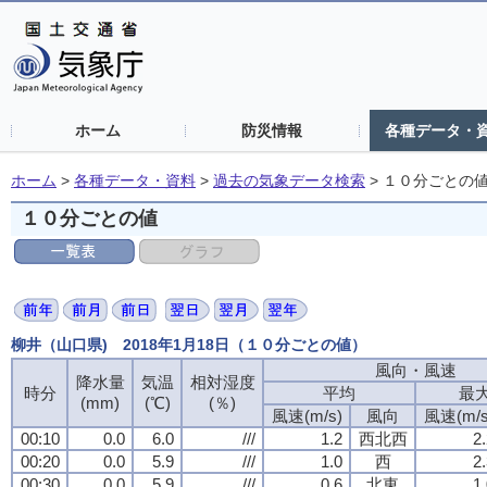
ホーム
防災情報
各種データ・
ホーム
>
各種データ・資料
>
過去の気象データ検索
>
１０分ごとの
１０分ごとの値
柳井（山口県) 2018年1月18日（１０分ごとの値）
風向・風速
降水量
気温
相対湿度
時分
平均
最
(mm)
(℃)
(％)
風速(m/s)
風向
風速(m/s
00:10
0.0
6.0
///
1.2
西北西
2
00:20
0.0
5.9
///
1.0
西
2
00:30
0.0
5.9
///
0.6
北東
1