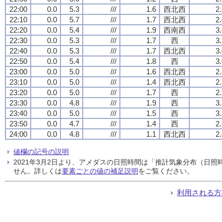
22:00
0.0
5.3
///
1.6
西北西
2
22:10
0.0
5.7
///
1.7
西北西
2
22:20
0.0
5.4
///
1.9
西南西
3
22:30
0.0
5.3
///
1.7
西
3
22:40
0.0
5.3
///
1.7
西北西
3
22:50
0.0
5.4
///
1.8
西
3
23:00
0.0
5.0
///
1.6
西北西
2
23:10
0.0
5.0
///
1.4
西北西
2
23:20
0.0
5.0
///
1.7
西
2
23:30
0.0
4.8
///
1.9
西
3
23:40
0.0
5.0
///
1.5
西
3
23:50
0.0
4.7
///
1.4
西
2
24:00
0.0
4.8
///
1.1
西北西
2
値欄の記号の説明
2021年3月2日より、アメダスの日照時間は「推計気象分布（日
せん。詳しくは
要素ごとの値の補足説明
をご覧ください。
利用される方