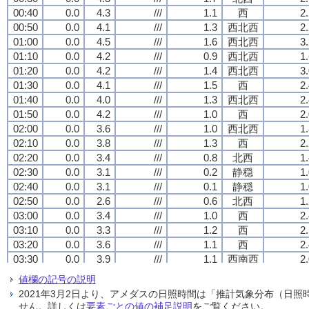
00:40
00:40
00:40
00:40
0.0
0.0
0.0
0.0
4.3
4.3
4.3
4.3
///
///
///
///
1.1
1.1
1.1
1.1
西
西
西
西
2
2
2
2
00:50
00:50
00:50
00:50
0.0
0.0
0.0
0.0
4.1
4.1
4.1
4.1
///
///
///
///
1.3
1.3
1.3
1.3
西北西
西北西
西北西
西北西
2
2
2
2
01:00
01:00
01:00
01:00
0.0
0.0
0.0
0.0
4.5
4.5
4.5
4.5
///
///
///
///
1.6
1.6
1.6
1.6
西北西
西北西
西北西
西北西
3
3
3
3
01:10
01:10
01:10
01:10
0.0
0.0
0.0
0.0
4.2
4.2
4.2
4.2
///
///
///
///
0.9
0.9
0.9
0.9
西北西
西北西
西北西
西北西
1
1
1
1
01:20
01:20
01:20
01:20
0.0
0.0
0.0
0.0
4.2
4.2
4.2
4.2
///
///
///
///
1.4
1.4
1.4
1.4
西北西
西北西
西北西
西北西
3
3
3
3
01:30
01:30
01:30
01:30
0.0
0.0
0.0
0.0
4.1
4.1
4.1
4.1
///
///
///
///
1.5
1.5
1.5
1.5
西
西
西
西
2
2
2
2
01:40
01:40
01:40
01:40
0.0
0.0
0.0
0.0
4.0
4.0
4.0
4.0
///
///
///
///
1.3
1.3
1.3
1.3
西北西
西北西
西北西
西北西
2
2
2
2
01:50
01:50
01:50
01:50
0.0
0.0
0.0
0.0
4.2
4.2
4.2
4.2
///
///
///
///
1.0
1.0
1.0
1.0
西
西
西
西
2
2
2
2
02:00
02:00
02:00
02:00
0.0
0.0
0.0
0.0
3.6
3.6
3.6
3.6
///
///
///
///
1.0
1.0
1.0
1.0
西北西
西北西
西北西
西北西
1
1
1
1
02:10
02:10
02:10
02:10
0.0
0.0
0.0
0.0
3.8
3.8
3.8
3.8
///
///
///
///
1.3
1.3
1.3
1.3
西
西
西
西
2
2
2
2
02:20
02:20
02:20
02:20
0.0
0.0
0.0
0.0
3.4
3.4
3.4
3.4
///
///
///
///
0.8
0.8
0.8
0.8
北西
北西
北西
北西
1
1
1
1
02:30
02:30
02:30
02:30
0.0
0.0
0.0
0.0
3.1
3.1
3.1
3.1
///
///
///
///
0.2
0.2
0.2
0.2
静穏
静穏
静穏
静穏
1
1
1
1
02:40
02:40
02:40
02:40
0.0
0.0
0.0
0.0
3.1
3.1
3.1
3.1
///
///
///
///
0.1
0.1
0.1
0.1
静穏
静穏
静穏
静穏
1
1
1
1
02:50
02:50
02:50
02:50
0.0
0.0
0.0
0.0
2.6
2.6
2.6
2.6
///
///
///
///
0.6
0.6
0.6
0.6
北西
北西
北西
北西
1
1
1
1
03:00
03:00
03:00
03:00
0.0
0.0
0.0
0.0
3.4
3.4
3.4
3.4
///
///
///
///
1.0
1.0
1.0
1.0
西
西
西
西
2
2
2
2
03:10
03:10
03:10
03:10
0.0
0.0
0.0
0.0
3.3
3.3
3.3
3.3
///
///
///
///
1.2
1.2
1.2
1.2
西
西
西
西
2
2
2
2
03:20
03:20
03:20
03:20
0.0
0.0
0.0
0.0
3.6
3.6
3.6
3.6
///
///
///
///
1.1
1.1
1.1
1.1
西
西
西
西
2
2
2
2
03:30
03:30
03:30
03:30
0.0
0.0
0.0
0.0
3.9
3.9
3.9
3.9
///
///
///
///
1.1
1.1
1.1
1.1
西南西
西南西
西南西
西南西
2
2
2
2
03:40
03:40
03:40
03:40
0.0
0.0
0.0
0.0
4.4
4.4
4.4
4.4
///
///
///
///
0.9
0.9
0.9
0.9
西
西
西
西
1
1
1
1
値欄の記号の説明
03:50
03:50
03:50
03:50
0.0
0.0
0.0
0.0
4.0
4.0
4.0
4.0
///
///
///
///
0.9
0.9
0.9
0.9
西北西
西北西
西北西
西北西
1
1
1
1
2021年3月2日より、アメダスの日照時間は「推計気象分布（日
04:00
04:00
04:00
04:00
0.0
0.0
0.0
0.0
4.0
4.0
4.0
4.0
///
///
///
///
0.8
0.8
0.8
0.8
西北西
西北西
西北西
西北西
1
1
1
1
せん。詳しくは
要素ごとの値の補足説明
をご覧ください。