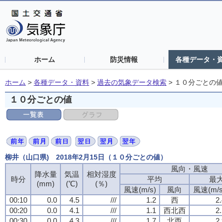
ホーム
防災情報
各種データ・
ホーム
>
各種データ・資料
>
過去の気象データ検索
>
１０分ごとの
１０分ごとの値
柳井（山口県) 2018年2月15日（１０分ごとの値）
風向・風速
風向・風速
風向・風速
風向・風速
降水量
降水量
降水量
降水量
気温
気温
気温
気温
相対湿度
相対湿度
相対湿度
相対湿度
時分
時分
時分
時分
平均
平均
平均
平均
最
最
最
最
(mm)
(mm)
(mm)
(mm)
(℃)
(℃)
(℃)
(℃)
(％)
(％)
(％)
(％)
風速(m/s)
風速(m/s)
風速(m/s)
風速(m/s)
風向
風向
風向
風向
風速(m/s
風速(m/s
風速(m/s
風速(m/s
00:10
00:10
00:10
00:10
0.0
0.0
0.0
0.0
4.5
4.5
4.5
4.5
///
///
///
///
1.2
1.2
1.2
1.2
西
西
西
西
2
2
2
2
00:20
00:20
00:20
00:20
0.0
0.0
0.0
0.0
4.1
4.1
4.1
4.1
///
///
///
///
1.1
1.1
1.1
1.1
西北西
西北西
西北西
西北西
2
2
2
2
00:30
00:30
00:30
00:30
0.0
0.0
0.0
0.0
4.3
4.3
4.3
4.3
///
///
///
///
1.7
1.7
1.7
1.7
北西
北西
北西
北西
2
2
2
2