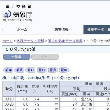
ホーム
防災情報
各種データ・
ホーム
>
各種データ・資料
>
過去の気象データ検索
>
１０分ごとの
１０分ごとの値
柳井（山口県) 2018年3月6日（１０分ごとの値）
風向・風速
風向・風速
風向・風速
風向・風速
降水量
降水量
降水量
降水量
気温
気温
気温
気温
相対湿度
相対湿度
相対湿度
相対湿度
時分
時分
時分
時分
平均
平均
平均
平均
最
最
最
最
(mm)
(mm)
(mm)
(mm)
(℃)
(℃)
(℃)
(℃)
(％)
(％)
(％)
(％)
風速(m/s)
風速(m/s)
風速(m/s)
風速(m/s)
風向
風向
風向
風向
風速(m/s
風速(m/s
風速(m/s
風速(m/s
00:10
00:10
00:10
00:10
0.0
0.0
0.0
0.0
7.4
7.4
7.4
7.4
///
///
///
///
3.0
3.0
3.0
3.0
北北東
北北東
北北東
北北東
8
8
8
8
00:20
00:20
00:20
00:20
0.0
0.0
0.0
0.0
7.2
7.2
7.2
7.2
///
///
///
///
2.4
2.4
2.4
2.4
北北西
北北西
北北西
北北西
7
7
7
7
00:30
00:30
00:30
00:30
0.0
0.0
0.0
0.0
7.3
7.3
7.3
7.3
///
///
///
///
4.0
4.0
4.0
4.0
北北東
北北東
北北東
北北東
8
8
8
8