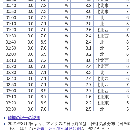
00:40
00:40
00:40
00:40
0.0
0.0
0.0
0.0
7.3
7.3
7.3
7.3
///
///
///
///
3.3
3.3
3.3
3.3
北北東
北北東
北北東
北北東
7
7
7
7
00:50
00:50
00:50
00:50
0.0
0.0
0.0
0.0
7.2
7.2
7.2
7.2
///
///
///
///
3.0
3.0
3.0
3.0
北北東
北北東
北北東
北北東
7
7
7
7
01:00
01:00
01:00
01:00
0.0
0.0
0.0
0.0
7.2
7.2
7.2
7.2
///
///
///
///
2.5
2.5
2.5
2.5
北
北
北
北
6
6
6
6
01:10
01:10
01:10
01:10
0.0
0.0
0.0
0.0
7.1
7.1
7.1
7.1
///
///
///
///
2.8
2.8
2.8
2.8
北
北
北
北
5
5
5
5
01:20
01:20
01:20
01:20
0.0
0.0
0.0
0.0
7.0
7.0
7.0
7.0
///
///
///
///
2.6
2.6
2.6
2.6
北北西
北北西
北北西
北北西
7
7
7
7
01:30
01:30
01:30
01:30
0.0
0.0
0.0
0.0
7.0
7.0
7.0
7.0
///
///
///
///
2.4
2.4
2.4
2.4
北北西
北北西
北北西
北北西
6
6
6
6
01:40
01:40
01:40
01:40
0.0
0.0
0.0
0.0
6.9
6.9
6.9
6.9
///
///
///
///
2.4
2.4
2.4
2.4
北
北
北
北
8
8
8
8
01:50
01:50
01:50
01:50
0.0
0.0
0.0
0.0
7.0
7.0
7.0
7.0
///
///
///
///
3.1
3.1
3.1
3.1
北
北
北
北
5
5
5
5
02:00
02:00
02:00
02:00
0.0
0.0
0.0
0.0
6.9
6.9
6.9
6.9
///
///
///
///
3.2
3.2
3.2
3.2
北
北
北
北
6
6
6
6
02:10
02:10
02:10
02:10
0.0
0.0
0.0
0.0
7.2
7.2
7.2
7.2
///
///
///
///
3.0
3.0
3.0
3.0
北北西
北北西
北北西
北北西
8
8
8
8
02:20
02:20
02:20
02:20
0.0
0.0
0.0
0.0
7.0
7.0
7.0
7.0
///
///
///
///
2.4
2.4
2.4
2.4
北北西
北北西
北北西
北北西
6
6
6
6
02:30
02:30
02:30
02:30
0.0
0.0
0.0
0.0
7.1
7.1
7.1
7.1
///
///
///
///
3.2
3.2
3.2
3.2
北
北
北
北
7
7
7
7
02:40
02:40
02:40
02:40
0.0
0.0
0.0
0.0
7.1
7.1
7.1
7.1
///
///
///
///
2.4
2.4
2.4
2.4
北北西
北北西
北北西
北北西
6
6
6
6
02:50
02:50
02:50
02:50
0.0
0.0
0.0
0.0
7.1
7.1
7.1
7.1
///
///
///
///
2.7
2.7
2.7
2.7
北北西
北北西
北北西
北北西
7
7
7
7
03:00
03:00
03:00
03:00
0.0
0.0
0.0
0.0
6.9
6.9
6.9
6.9
///
///
///
///
2.7
2.7
2.7
2.7
北北西
北北西
北北西
北北西
8
8
8
8
03:10
03:10
03:10
03:10
0.0
0.0
0.0
0.0
6.7
6.7
6.7
6.7
///
///
///
///
1.6
1.6
1.6
1.6
北北東
北北東
北北東
北北東
3
3
3
3
03:20
03:20
03:20
03:20
0.0
0.0
0.0
0.0
6.9
6.9
6.9
6.9
///
///
///
///
2.2
2.2
2.2
2.2
北北東
北北東
北北東
北北東
5
5
5
5
03:30
03:30
03:30
03:30
0.0
0.0
0.0
0.0
7.0
7.0
7.0
7.0
///
///
///
///
2.5
2.5
2.5
2.5
北
北
北
北
5
5
5
5
03:40
03:40
03:40
03:40
0.0
0.0
0.0
0.0
6.8
6.8
6.8
6.8
///
///
///
///
2.8
2.8
2.8
2.8
北
北
北
北
6
6
6
6
値欄の記号の説明
03:50
03:50
03:50
03:50
0.0
0.0
0.0
0.0
6.7
6.7
6.7
6.7
///
///
///
///
2.4
2.4
2.4
2.4
北
北
北
北
5
5
5
5
2021年3月2日より、アメダスの日照時間は「推計気象分布（日
04:00
04:00
04:00
04:00
0.0
0.0
0.0
0.0
6.8
6.8
6.8
6.8
///
///
///
///
2.2
2.2
2.2
2.2
北北西
北北西
北北西
北北西
5
5
5
5
せん。詳しくは
要素ごとの値の補足説明
をご覧ください。