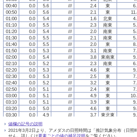
00:40
00:40
00:40
00:40
0.0
0.0
0.0
0.0
5.6
5.6
5.6
5.6
///
///
///
///
2.4
2.4
2.4
2.4
東
東
東
東
6
6
6
6
00:50
00:50
00:50
00:50
0.0
0.0
0.0
0.0
5.6
5.6
5.6
5.6
///
///
///
///
2.1
2.1
2.1
2.1
東
東
東
東
11
11
11
11
01:00
01:00
01:00
01:00
0.0
0.0
0.0
0.0
5.4
5.4
5.4
5.4
///
///
///
///
1.6
1.6
1.6
1.6
北東
北東
北東
北東
4
4
4
4
01:10
01:10
01:10
01:10
0.0
0.0
0.0
0.0
5.5
5.5
5.5
5.5
///
///
///
///
2.3
2.3
2.3
2.3
南東
南東
南東
南東
5
5
5
5
01:20
01:20
01:20
01:20
0.0
0.0
0.0
0.0
5.4
5.4
5.4
5.4
///
///
///
///
2.0
2.0
2.0
2.0
南東
南東
南東
南東
5
5
5
5
01:30
01:30
01:30
01:30
0.0
0.0
0.0
0.0
5.5
5.5
5.5
5.5
///
///
///
///
2.1
2.1
2.1
2.1
南東
南東
南東
南東
5
5
5
5
01:40
01:40
01:40
01:40
0.0
0.0
0.0
0.0
5.5
5.5
5.5
5.5
///
///
///
///
2.0
2.0
2.0
2.0
東
東
東
東
8
8
8
8
01:50
01:50
01:50
01:50
0.0
0.0
0.0
0.0
5.3
5.3
5.3
5.3
///
///
///
///
3.1
3.1
3.1
3.1
南東
南東
南東
南東
7
7
7
7
02:00
02:00
02:00
02:00
0.0
0.0
0.0
0.0
5.4
5.4
5.4
5.4
///
///
///
///
3.8
3.8
3.8
3.8
東南東
東南東
東南東
東南東
9
9
9
9
02:10
02:10
02:10
02:10
0.0
0.0
0.0
0.0
5.2
5.2
5.2
5.2
///
///
///
///
2.3
2.3
2.3
2.3
南東
南東
南東
南東
6
6
6
6
02:20
02:20
02:20
02:20
0.0
0.0
0.0
0.0
5.3
5.3
5.3
5.3
///
///
///
///
4.6
4.6
4.6
4.6
東
東
東
東
9
9
9
9
02:30
02:30
02:30
02:30
0.0
0.0
0.0
0.0
5.3
5.3
5.3
5.3
///
///
///
///
2.5
2.5
2.5
2.5
東
東
東
東
7
7
7
7
02:40
02:40
02:40
02:40
0.0
0.0
0.0
0.0
5.2
5.2
5.2
5.2
///
///
///
///
3.2
3.2
3.2
3.2
東
東
東
東
7
7
7
7
02:50
02:50
02:50
02:50
0.0
0.0
0.0
0.0
5.1
5.1
5.1
5.1
///
///
///
///
2.4
2.4
2.4
2.4
東
東
東
東
7
7
7
7
03:00
03:00
03:00
03:00
0.0
0.0
0.0
0.0
5.1
5.1
5.1
5.1
///
///
///
///
4.9
4.9
4.9
4.9
東
東
東
東
10.
10.
10.
10.
03:10
03:10
03:10
03:10
0.0
0.0
0.0
0.0
5.1
5.1
5.1
5.1
///
///
///
///
3.9
3.9
3.9
3.9
東
東
東
東
9
9
9
9
03:20
03:20
03:20
03:20
0.0
0.0
0.0
0.0
5.0
5.0
5.0
5.0
///
///
///
///
4.6
4.6
4.6
4.6
東
東
東
東
9
9
9
9
03:30
03:30
03:30
03:30
0.0
0.0
0.0
0.0
4.9
4.9
4.9
4.9
///
///
///
///
3.7
3.7
3.7
3.7
東北東
東北東
東北東
東北東
9
9
9
9
03:40
03:40
03:40
03:40
0.0
0.0
0.0
0.0
4.9
4.9
4.9
4.9
///
///
///
///
3.4
3.4
3.4
3.4
東
東
東
東
7
7
7
7
値欄の記号の説明
03:50
03:50
03:50
03:50
0.0
0.0
0.0
0.0
4.9
4.9
4.9
4.9
///
///
///
///
3.6
3.6
3.6
3.6
東
東
東
東
8
8
8
8
2021年3月2日より、アメダスの日照時間は「推計気象分布（日
04:00
04:00
04:00
04:00
0.0
0.0
0.0
0.0
4.8
4.8
4.8
4.8
///
///
///
///
2.7
2.7
2.7
2.7
東南東
東南東
東南東
東南東
7
7
7
7
せん。詳しくは
要素ごとの値の補足説明
をご覧ください。