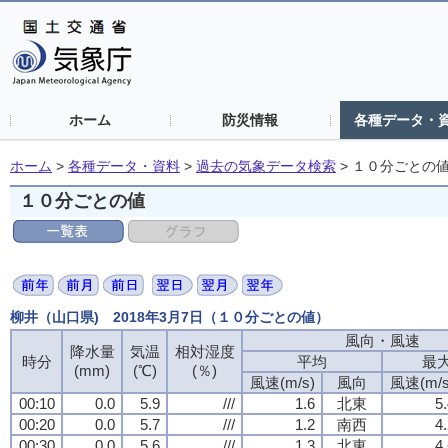
ホーム
防災情報
各種データ・
ホーム
>
各種データ・資料
>
過去の気象データ検索
>
１０分ごとの
１０分ごとの値
柳井（山口県) 2018年3月7日（１０分ごとの値）
風向・風速
風向・風速
風向・風速
風向・風速
降水量
降水量
降水量
降水量
気温
気温
気温
気温
相対湿度
相対湿度
相対湿度
相対湿度
時分
時分
時分
時分
平均
平均
平均
平均
最
最
最
最
(mm)
(mm)
(mm)
(mm)
(℃)
(℃)
(℃)
(℃)
(％)
(％)
(％)
(％)
風速(m/s)
風速(m/s)
風速(m/s)
風速(m/s)
風向
風向
風向
風向
風速(m/s
風速(m/s
風速(m/s
風速(m/s
00:10
00:10
00:10
00:10
0.0
0.0
0.0
0.0
5.9
5.9
5.9
5.9
///
///
///
///
1.6
1.6
1.6
1.6
北東
北東
北東
北東
5
5
5
5
00:20
00:20
00:20
00:20
0.0
0.0
0.0
0.0
5.7
5.7
5.7
5.7
///
///
///
///
1.2
1.2
1.2
1.2
南西
南西
南西
南西
4
4
4
4
00:30
00:30
00:30
00:30
0.0
0.0
0.0
0.0
5.6
5.6
5.6
5.6
///
///
///
///
1.3
1.3
1.3
1.3
北東
北東
北東
北東
4
4
4
4