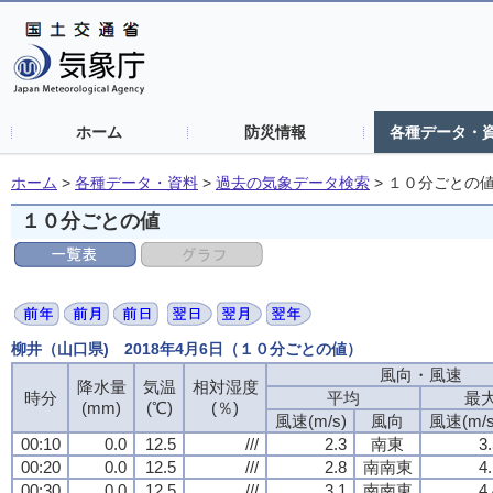
ホーム
防災情報
各種データ・
ホーム
>
各種データ・資料
>
過去の気象データ検索
>
１０分ごとの
１０分ごとの値
柳井（山口県) 2018年4月6日（１０分ごとの値）
風向・風速
降水量
気温
相対湿度
時分
平均
最
(mm)
(℃)
(％)
風速(m/s)
風向
風速(m/s
00:10
0.0
12.5
///
2.3
南東
3
00:20
0.0
12.5
///
2.8
南南東
4
00:30
0.0
12.5
///
3.1
南南東
4