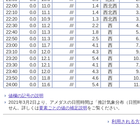
22:00
0.0
11.0
///
1.4
西北西
3
22:10
0.0
11.1
///
1.4
西北西
3
22:20
0.0
10.9
///
1.3
西北西
3
22:30
0.0
11.2
///
2.2
西
4
22:40
0.0
11.3
///
1.8
西
5
22:50
0.0
11.3
///
2.5
西
6
23:00
0.0
11.7
///
4.1
西
7
23:10
0.0
12.0
///
4.3
西
9
23:20
0.0
12.1
///
5.4
西
10.
23:30
0.0
12.1
///
4.1
西
7
23:40
0.0
12.0
///
4.3
西
9
23:50
0.0
11.8
///
4.6
西
10.
24:00
0.0
11.6
///
5.4
西
11
値欄の記号の説明
2021年3月2日より、アメダスの日照時間は「推計気象分布（日
せん。詳しくは
要素ごとの値の補足説明
をご覧ください。
利用される方