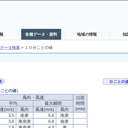
報
各種データ・資料
地域の情報
知
データ検索
>
１０分ごとの値
分ごとの値）
風向・風速
日照
平均
最大瞬間
時間
(min)
速(m/s)
風向
風速(m/s)
風向
3.5
南東
6.6
南東
3.6
東南東
6.8
南東
2.8
東南東
4.9
東