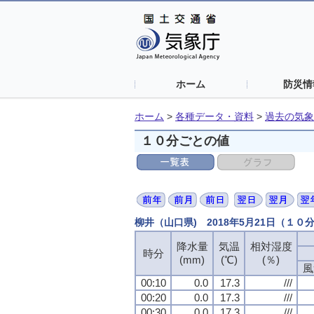
ホーム
防災情
ホーム
>
各種データ・資料
>
過去の気象
１０分ごとの値
柳井（山口県) 2018年5月21日（１０
降水量
気温
相対湿度
時分
(mm)
(℃)
(％)
風
00:10
0.0
17.3
///
00:20
0.0
17.3
///
00:30
0.0
17.3
///