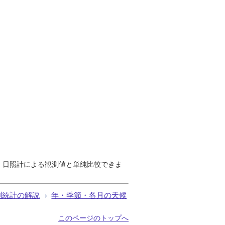
で、日照計による観測値と単純比較できま
測統計の解説
年・季節・各月の天候
このページのトップへ