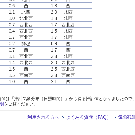
0.6
西
1.8
西
1.1
北西
2.0
北西
1.0
北北西
1.8
北西
0.7
西北西
1.7
西北西
0.4
西北西
1.5
北西
0.7
西北西
1.7
北西
0.2
静穏
0.9
西
0.7
西
1.7
西
1.1
西北西
2.3
北西
1.4
西北西
3.0
西北西
1.5
西
2.5
西北西
1.5
西南西
2.3
西南西
1.0
西
2.1
西
日照時間は「推計気象分布（日照時間）」から得る推計値となりましたの
明
をご覧ください。
利用される方へ
よくある質問（FAQ）
気象観