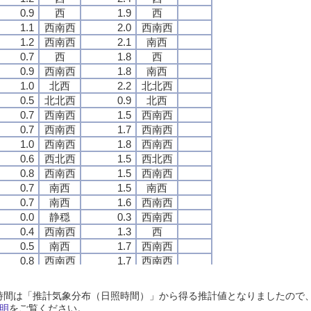
0.9
0.9
0.9
0.9
西
西
西
西
1.9
1.9
1.9
1.9
西
西
西
西
1.1
1.1
1.1
1.1
西南西
西南西
西南西
西南西
2.0
2.0
2.0
2.0
西南西
西南西
西南西
西南西
1.2
1.2
1.2
1.2
西南西
西南西
西南西
西南西
2.1
2.1
2.1
2.1
南西
南西
南西
南西
0.7
0.7
0.7
0.7
西
西
西
西
1.8
1.8
1.8
1.8
西
西
西
西
0.9
0.9
0.9
0.9
西南西
西南西
西南西
西南西
1.8
1.8
1.8
1.8
南西
南西
南西
南西
1.0
1.0
1.0
1.0
北西
北西
北西
北西
2.2
2.2
2.2
2.2
北北西
北北西
北北西
北北西
0.5
0.5
0.5
0.5
北北西
北北西
北北西
北北西
0.9
0.9
0.9
0.9
北西
北西
北西
北西
0.7
0.7
0.7
0.7
西南西
西南西
西南西
西南西
1.5
1.5
1.5
1.5
西南西
西南西
西南西
西南西
0.7
0.7
0.7
0.7
西南西
西南西
西南西
西南西
1.7
1.7
1.7
1.7
西南西
西南西
西南西
西南西
1.0
1.0
1.0
1.0
西南西
西南西
西南西
西南西
1.8
1.8
1.8
1.8
西南西
西南西
西南西
西南西
0.6
0.6
0.6
0.6
西北西
西北西
西北西
西北西
1.5
1.5
1.5
1.5
西北西
西北西
西北西
西北西
0.8
0.8
0.8
0.8
西南西
西南西
西南西
西南西
1.5
1.5
1.5
1.5
西南西
西南西
西南西
西南西
0.7
0.7
0.7
0.7
南西
南西
南西
南西
1.5
1.5
1.5
1.5
南西
南西
南西
南西
0.7
0.7
0.7
0.7
南西
南西
南西
南西
1.6
1.6
1.6
1.6
西南西
西南西
西南西
西南西
0.0
0.0
0.0
0.0
静穏
静穏
静穏
静穏
0.3
0.3
0.3
0.3
西南西
西南西
西南西
西南西
0.4
0.4
0.4
0.4
西南西
西南西
西南西
西南西
1.3
1.3
1.3
1.3
西
西
西
西
0.5
0.5
0.5
0.5
南西
南西
南西
南西
1.7
1.7
1.7
1.7
西南西
西南西
西南西
西南西
0.8
0.8
0.8
0.8
西南西
西南西
西南西
西南西
1.7
1.7
1.7
1.7
西南西
西南西
西南西
西南西
0.5
0.5
0.5
0.5
北西
北西
北西
北西
1.7
1.7
1.7
1.7
北西
北西
北西
北西
0.4
0.4
0.4
0.4
北西
北西
北西
北西
1.1
1.1
1.1
1.1
北西
北西
北西
北西
日照時間は「推計気象分布（日照時間）」から得る推計値となりましたの
0.0
0.0
0.0
0.0
静穏
静穏
静穏
静穏
0.5
0.5
0.5
0.5
南西
南西
南西
南西
明
をご覧ください。