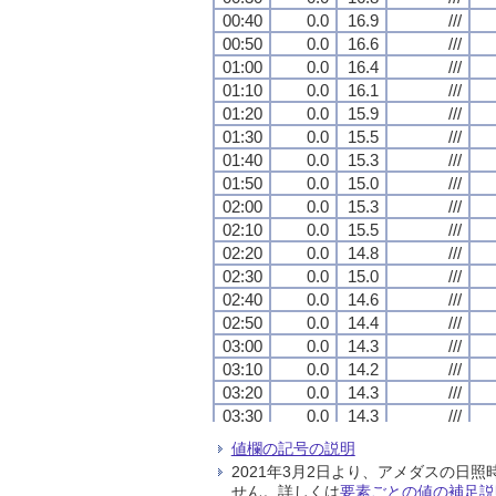
00:40
00:40
00:40
00:40
0.0
0.0
0.0
0.0
16.9
16.9
16.9
16.9
///
///
///
///
00:50
00:50
00:50
00:50
0.0
0.0
0.0
0.0
16.6
16.6
16.6
16.6
///
///
///
///
01:00
01:00
01:00
01:00
0.0
0.0
0.0
0.0
16.4
16.4
16.4
16.4
///
///
///
///
01:10
01:10
01:10
01:10
0.0
0.0
0.0
0.0
16.1
16.1
16.1
16.1
///
///
///
///
01:20
01:20
01:20
01:20
0.0
0.0
0.0
0.0
15.9
15.9
15.9
15.9
///
///
///
///
01:30
01:30
01:30
01:30
0.0
0.0
0.0
0.0
15.5
15.5
15.5
15.5
///
///
///
///
01:40
01:40
01:40
01:40
0.0
0.0
0.0
0.0
15.3
15.3
15.3
15.3
///
///
///
///
01:50
01:50
01:50
01:50
0.0
0.0
0.0
0.0
15.0
15.0
15.0
15.0
///
///
///
///
02:00
02:00
02:00
02:00
0.0
0.0
0.0
0.0
15.3
15.3
15.3
15.3
///
///
///
///
02:10
02:10
02:10
02:10
0.0
0.0
0.0
0.0
15.5
15.5
15.5
15.5
///
///
///
///
02:20
02:20
02:20
02:20
0.0
0.0
0.0
0.0
14.8
14.8
14.8
14.8
///
///
///
///
02:30
02:30
02:30
02:30
0.0
0.0
0.0
0.0
15.0
15.0
15.0
15.0
///
///
///
///
02:40
02:40
02:40
02:40
0.0
0.0
0.0
0.0
14.6
14.6
14.6
14.6
///
///
///
///
02:50
02:50
02:50
02:50
0.0
0.0
0.0
0.0
14.4
14.4
14.4
14.4
///
///
///
///
03:00
03:00
03:00
03:00
0.0
0.0
0.0
0.0
14.3
14.3
14.3
14.3
///
///
///
///
03:10
03:10
03:10
03:10
0.0
0.0
0.0
0.0
14.2
14.2
14.2
14.2
///
///
///
///
03:20
03:20
03:20
03:20
0.0
0.0
0.0
0.0
14.3
14.3
14.3
14.3
///
///
///
///
03:30
03:30
03:30
03:30
0.0
0.0
0.0
0.0
14.3
14.3
14.3
14.3
///
///
///
///
03:40
03:40
03:40
03:40
0.0
0.0
0.0
0.0
14.2
14.2
14.2
14.2
///
///
///
///
値欄の記号の説明
03:50
03:50
03:50
03:50
0.0
0.0
0.0
0.0
14.1
14.1
14.1
14.1
///
///
///
///
2021年3月2日より、アメダスの
04:00
04:00
04:00
04:00
0.0
0.0
0.0
0.0
13.9
13.9
13.9
13.9
///
///
///
///
せん。詳しくは
要素ごとの値の補足説