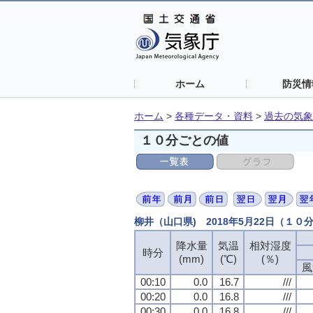
ホーム
防災情
ホーム
>
各種データ・資料
>
過去の気象
１０分ごとの値
柳井（山口県) 2018年5月22日（１０
降水量
降水量
降水量
降水量
気温
気温
気温
気温
相対湿度
相対湿度
相対湿度
相対湿度
時分
時分
時分
時分
(mm)
(mm)
(mm)
(mm)
(℃)
(℃)
(℃)
(℃)
(％)
(％)
(％)
(％)
風
風
風
風
00:10
00:10
00:10
00:10
0.0
0.0
0.0
0.0
16.7
16.7
16.7
16.7
///
///
///
///
00:20
00:20
00:20
00:20
0.0
0.0
0.0
0.0
16.8
16.8
16.8
16.8
///
///
///
///
00:30
00:30
00:30
00:30
0.0
0.0
0.0
0.0
16.8
16.8
16.8
16.8
///
///
///
///