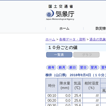
ホーム
防災情
ホーム
>
各種データ・資料
>
過去の気象
１０分ごとの値
柳井（山口県) 2018年9月4日（１０
降水量
降水量
降水量
降水量
気温
気温
気温
気温
相対湿度
相対湿度
相対湿度
相対湿度
時分
時分
時分
時分
(mm)
(mm)
(mm)
(mm)
(℃)
(℃)
(℃)
(℃)
(％)
(％)
(％)
(％)
風
風
風
風
00:10
00:10
00:10
00:10
0.0
0.0
0.0
0.0
25.4
25.4
25.4
25.4
///
///
///
///
00:20
00:20
00:20
00:20
0.0
0.0
0.0
0.0
25.6
25.6
25.6
25.6
///
///
///
///
00:30
00:30
00:30
00:30
0.0
0.0
0.0
0.0
25.6
25.6
25.6
25.6
///
///
///
///