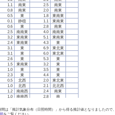
1.1
1.1
1.1
1.1
南東
南東
南東
南東
2.5
2.5
2.5
2.5
南東
南東
南東
南東
0.8
0.8
0.8
0.8
南東
南東
南東
南東
2.0
2.0
2.0
2.0
南東
南東
南東
南東
0.5
0.5
0.5
0.5
東
東
東
東
1.8
1.8
1.8
1.8
東南東
東南東
東南東
東南東
0.1
0.1
0.1
0.1
静穏
静穏
静穏
静穏
1.1
1.1
1.1
1.1
東南東
東南東
東南東
東南東
0.6
0.6
0.6
0.6
東
東
東
東
2.8
2.8
2.8
2.8
南東
南東
南東
南東
2.5
2.5
2.5
2.5
南南東
南南東
南南東
南南東
4.0
4.0
4.0
4.0
南南東
南南東
南南東
南南東
3.2
3.2
3.2
3.2
東南東
東南東
東南東
東南東
5.1
5.1
5.1
5.1
東南東
東南東
東南東
東南東
2.4
2.4
2.4
2.4
東南東
東南東
東南東
東南東
4.3
4.3
4.3
4.3
東
東
東
東
3.1
3.1
3.1
3.1
東
東
東
東
6.9
6.9
6.9
6.9
東北東
東北東
東北東
東北東
3.1
3.1
3.1
3.1
東
東
東
東
6.0
6.0
6.0
6.0
東北東
東北東
東北東
東北東
2.6
2.6
2.6
2.6
東
東
東
東
5.3
5.3
5.3
5.3
東
東
東
東
1.5
1.5
1.5
1.5
東南東
東南東
東南東
東南東
3.2
3.2
3.2
3.2
東
東
東
東
1.0
1.0
1.0
1.0
東
東
東
東
3.5
3.5
3.5
3.5
東
東
東
東
2.3
2.3
2.3
2.3
東
東
東
東
4.4
4.4
4.4
4.4
東
東
東
東
0.5
0.5
0.5
0.5
北西
北西
北西
北西
2.0
2.0
2.0
2.0
東北東
東北東
東北東
東北東
1.0
1.0
1.0
1.0
北西
北西
北西
北西
2.1
2.1
2.1
2.1
北北西
北北西
北北西
北北西
1.2
1.2
1.2
1.2
南南西
南南西
南南西
南南西
2.4
2.4
2.4
2.4
南東
南東
南東
南東
1.0
1.0
1.0
1.0
南南西
南南西
南南西
南南西
2.8
2.8
2.8
2.8
南
南
南
南
1.1
1.1
1.1
1.1
西南西
西南西
西南西
西南西
2.6
2.6
2.6
2.6
南西
南西
南西
南西
1.6
1.6
1.6
1.6
南
南
南
南
3.7
3.7
3.7
3.7
南東
南東
南東
南東
日照時間は「推計気象分布（日照時間）」から得る推計値となりましたの
1.7
1.7
1.7
1.7
東
東
東
東
3.3
3.3
3.3
3.3
南東
南東
南東
南東
明
をご覧ください。