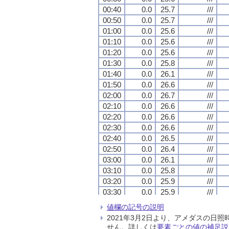
00:40
00:40
00:40
00:40
0.0
0.0
0.0
0.0
25.7
25.7
25.7
25.7
///
///
///
///
00:50
00:50
00:50
00:50
0.0
0.0
0.0
0.0
25.7
25.7
25.7
25.7
///
///
///
///
01:00
01:00
01:00
01:00
0.0
0.0
0.0
0.0
25.6
25.6
25.6
25.6
///
///
///
///
01:10
01:10
01:10
01:10
0.0
0.0
0.0
0.0
25.6
25.6
25.6
25.6
///
///
///
///
01:20
01:20
01:20
01:20
0.0
0.0
0.0
0.0
25.6
25.6
25.6
25.6
///
///
///
///
01:30
01:30
01:30
01:30
0.0
0.0
0.0
0.0
25.8
25.8
25.8
25.8
///
///
///
///
01:40
01:40
01:40
01:40
0.0
0.0
0.0
0.0
26.1
26.1
26.1
26.1
///
///
///
///
01:50
01:50
01:50
01:50
0.0
0.0
0.0
0.0
26.6
26.6
26.6
26.6
///
///
///
///
02:00
02:00
02:00
02:00
0.0
0.0
0.0
0.0
26.7
26.7
26.7
26.7
///
///
///
///
02:10
02:10
02:10
02:10
0.0
0.0
0.0
0.0
26.6
26.6
26.6
26.6
///
///
///
///
02:20
02:20
02:20
02:20
0.0
0.0
0.0
0.0
26.6
26.6
26.6
26.6
///
///
///
///
02:30
02:30
02:30
02:30
0.0
0.0
0.0
0.0
26.6
26.6
26.6
26.6
///
///
///
///
02:40
02:40
02:40
02:40
0.0
0.0
0.0
0.0
26.5
26.5
26.5
26.5
///
///
///
///
02:50
02:50
02:50
02:50
0.0
0.0
0.0
0.0
26.4
26.4
26.4
26.4
///
///
///
///
03:00
03:00
03:00
03:00
0.0
0.0
0.0
0.0
26.1
26.1
26.1
26.1
///
///
///
///
03:10
03:10
03:10
03:10
0.0
0.0
0.0
0.0
25.8
25.8
25.8
25.8
///
///
///
///
03:20
03:20
03:20
03:20
0.0
0.0
0.0
0.0
25.9
25.9
25.9
25.9
///
///
///
///
03:30
03:30
03:30
03:30
0.0
0.0
0.0
0.0
25.9
25.9
25.9
25.9
///
///
///
///
03:40
03:40
03:40
03:40
0.0
0.0
0.0
0.0
25.9
25.9
25.9
25.9
///
///
///
///
値欄の記号の説明
03:50
03:50
03:50
03:50
0.0
0.0
0.0
0.0
26.2
26.2
26.2
26.2
///
///
///
///
2021年3月2日より、アメダスの
04:00
04:00
04:00
04:00
0.0
0.0
0.0
0.0
26.3
26.3
26.3
26.3
///
///
///
///
せん。詳しくは
要素ごとの値の補足説