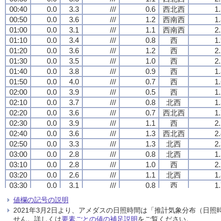
00:40
00:40
00:40
00:40
0.0
0.0
0.0
0.0
3.3
3.3
3.3
3.3
///
///
///
///
0.6
0.6
0.6
0.6
西北西
西北西
西北西
西北西
1
1
1
1
00:50
00:50
00:50
00:50
0.0
0.0
0.0
0.0
3.6
3.6
3.6
3.6
///
///
///
///
1.2
1.2
1.2
1.2
西南西
西南西
西南西
西南西
1
1
1
1
01:00
01:00
01:00
01:00
0.0
0.0
0.0
0.0
3.1
3.1
3.1
3.1
///
///
///
///
1.1
1.1
1.1
1.1
西南西
西南西
西南西
西南西
2
2
2
2
01:10
01:10
01:10
01:10
0.0
0.0
0.0
0.0
3.4
3.4
3.4
3.4
///
///
///
///
0.8
0.8
0.8
0.8
西
西
西
西
1
1
1
1
01:20
01:20
01:20
01:20
0.0
0.0
0.0
0.0
3.6
3.6
3.6
3.6
///
///
///
///
1.2
1.2
1.2
1.2
西
西
西
西
2
2
2
2
01:30
01:30
01:30
01:30
0.0
0.0
0.0
0.0
3.5
3.5
3.5
3.5
///
///
///
///
1.0
1.0
1.0
1.0
西
西
西
西
2
2
2
2
01:40
01:40
01:40
01:40
0.0
0.0
0.0
0.0
3.8
3.8
3.8
3.8
///
///
///
///
0.9
0.9
0.9
0.9
西
西
西
西
1
1
1
1
01:50
01:50
01:50
01:50
0.0
0.0
0.0
0.0
4.0
4.0
4.0
4.0
///
///
///
///
0.7
0.7
0.7
0.7
西
西
西
西
1
1
1
1
02:00
02:00
02:00
02:00
0.0
0.0
0.0
0.0
3.9
3.9
3.9
3.9
///
///
///
///
0.5
0.5
0.5
0.5
西
西
西
西
1
1
1
1
02:10
02:10
02:10
02:10
0.0
0.0
0.0
0.0
3.7
3.7
3.7
3.7
///
///
///
///
0.8
0.8
0.8
0.8
北西
北西
北西
北西
1
1
1
1
02:20
02:20
02:20
02:20
0.0
0.0
0.0
0.0
3.6
3.6
3.6
3.6
///
///
///
///
0.7
0.7
0.7
0.7
西北西
西北西
西北西
西北西
1
1
1
1
02:30
02:30
02:30
02:30
0.0
0.0
0.0
0.0
3.9
3.9
3.9
3.9
///
///
///
///
1.1
1.1
1.1
1.1
西
西
西
西
2
2
2
2
02:40
02:40
02:40
02:40
0.0
0.0
0.0
0.0
3.6
3.6
3.6
3.6
///
///
///
///
1.3
1.3
1.3
1.3
西北西
西北西
西北西
西北西
2
2
2
2
02:50
02:50
02:50
02:50
0.0
0.0
0.0
0.0
3.3
3.3
3.3
3.3
///
///
///
///
1.3
1.3
1.3
1.3
北西
北西
北西
北西
2
2
2
2
03:00
03:00
03:00
03:00
0.0
0.0
0.0
0.0
2.8
2.8
2.8
2.8
///
///
///
///
0.8
0.8
0.8
0.8
北西
北西
北西
北西
1
1
1
1
03:10
03:10
03:10
03:10
0.0
0.0
0.0
0.0
2.8
2.8
2.8
2.8
///
///
///
///
1.0
1.0
1.0
1.0
西
西
西
西
2
2
2
2
03:20
03:20
03:20
03:20
0.0
0.0
0.0
0.0
2.6
2.6
2.6
2.6
///
///
///
///
1.1
1.1
1.1
1.1
北西
北西
北西
北西
1
1
1
1
03:30
03:30
03:30
03:30
0.0
0.0
0.0
0.0
3.1
3.1
3.1
3.1
///
///
///
///
0.8
0.8
0.8
0.8
西
西
西
西
1
1
1
1
03:40
03:40
03:40
03:40
0.0
0.0
0.0
0.0
2.7
2.7
2.7
2.7
///
///
///
///
1.2
1.2
1.2
1.2
西北西
西北西
西北西
西北西
2
2
2
2
値欄の記号の説明
03:50
03:50
03:50
03:50
0.0
0.0
0.0
0.0
2.4
2.4
2.4
2.4
///
///
///
///
1.5
1.5
1.5
1.5
北西
北西
北西
北西
2
2
2
2
2021年3月2日より、アメダスの日照時間は「推計気象分布（日
04:00
04:00
04:00
04:00
0.0
0.0
0.0
0.0
2.9
2.9
2.9
2.9
///
///
///
///
1.4
1.4
1.4
1.4
西
西
西
西
2
2
2
2
せん。詳しくは
要素ごとの値の補足説明
をご覧ください。