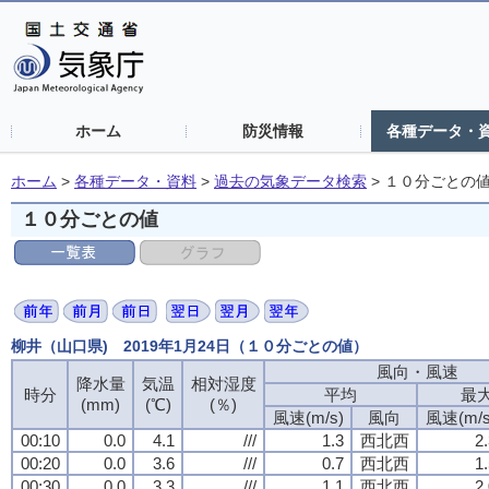
ホーム
防災情報
各種データ・
ホーム
>
各種データ・資料
>
過去の気象データ検索
>
１０分ごとの
１０分ごとの値
柳井（山口県) 2019年1月24日（１０分ごとの値）
風向・風速
風向・風速
風向・風速
風向・風速
降水量
降水量
降水量
降水量
気温
気温
気温
気温
相対湿度
相対湿度
相対湿度
相対湿度
時分
時分
時分
時分
平均
平均
平均
平均
最
最
最
最
(mm)
(mm)
(mm)
(mm)
(℃)
(℃)
(℃)
(℃)
(％)
(％)
(％)
(％)
風速(m/s)
風速(m/s)
風速(m/s)
風速(m/s)
風向
風向
風向
風向
風速(m/s
風速(m/s
風速(m/s
風速(m/s
00:10
00:10
00:10
00:10
0.0
0.0
0.0
0.0
4.1
4.1
4.1
4.1
///
///
///
///
1.3
1.3
1.3
1.3
西北西
西北西
西北西
西北西
2
2
2
2
00:20
00:20
00:20
00:20
0.0
0.0
0.0
0.0
3.6
3.6
3.6
3.6
///
///
///
///
0.7
0.7
0.7
0.7
西北西
西北西
西北西
西北西
1
1
1
1
00:30
00:30
00:30
00:30
0.0
0.0
0.0
0.0
3.3
3.3
3.3
3.3
///
///
///
///
1.1
1.1
1.1
1.1
西北西
西北西
西北西
西北西
2
2
2
2