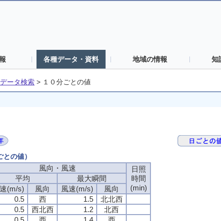
報
各種データ・資料
地域の情報
知
データ検索
>
１０分ごとの値
分ごとの値）
風向・風速
風向・風速
風向・風速
風向・風速
日照
日照
日照
日照
平均
平均
平均
平均
最大瞬間
最大瞬間
最大瞬間
最大瞬間
時間
時間
時間
時間
(min)
(min)
(min)
(min)
速(m/s)
速(m/s)
速(m/s)
速(m/s)
風向
風向
風向
風向
風速(m/s)
風速(m/s)
風速(m/s)
風速(m/s)
風向
風向
風向
風向
0.5
0.5
0.5
0.5
西
西
西
西
1.5
1.5
1.5
1.5
北北西
北北西
北北西
北北西
0.5
0.5
0.5
0.5
西北西
西北西
西北西
西北西
1.2
1.2
1.2
1.2
北西
北西
北西
北西
0.5
0.5
0.5
0.5
西
西
西
西
1.4
1.4
1.4
1.4
西
西
西
西