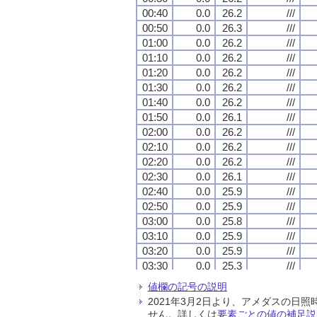
00:40
00:40
00:40
00:40
0.0
0.0
0.0
0.0
26.2
26.2
26.2
26.2
///
///
///
///
00:50
00:50
00:50
00:50
0.0
0.0
0.0
0.0
26.3
26.3
26.3
26.3
///
///
///
///
01:00
01:00
01:00
01:00
0.0
0.0
0.0
0.0
26.2
26.2
26.2
26.2
///
///
///
///
01:10
01:10
01:10
01:10
0.0
0.0
0.0
0.0
26.2
26.2
26.2
26.2
///
///
///
///
01:20
01:20
01:20
01:20
0.0
0.0
0.0
0.0
26.2
26.2
26.2
26.2
///
///
///
///
01:30
01:30
01:30
01:30
0.0
0.0
0.0
0.0
26.2
26.2
26.2
26.2
///
///
///
///
01:40
01:40
01:40
01:40
0.0
0.0
0.0
0.0
26.2
26.2
26.2
26.2
///
///
///
///
01:50
01:50
01:50
01:50
0.0
0.0
0.0
0.0
26.1
26.1
26.1
26.1
///
///
///
///
02:00
02:00
02:00
02:00
0.0
0.0
0.0
0.0
26.2
26.2
26.2
26.2
///
///
///
///
02:10
02:10
02:10
02:10
0.0
0.0
0.0
0.0
26.2
26.2
26.2
26.2
///
///
///
///
02:20
02:20
02:20
02:20
0.0
0.0
0.0
0.0
26.2
26.2
26.2
26.2
///
///
///
///
02:30
02:30
02:30
02:30
0.0
0.0
0.0
0.0
26.1
26.1
26.1
26.1
///
///
///
///
02:40
02:40
02:40
02:40
0.0
0.0
0.0
0.0
25.9
25.9
25.9
25.9
///
///
///
///
02:50
02:50
02:50
02:50
0.0
0.0
0.0
0.0
25.9
25.9
25.9
25.9
///
///
///
///
03:00
03:00
03:00
03:00
0.0
0.0
0.0
0.0
25.8
25.8
25.8
25.8
///
///
///
///
03:10
03:10
03:10
03:10
0.0
0.0
0.0
0.0
25.9
25.9
25.9
25.9
///
///
///
///
03:20
03:20
03:20
03:20
0.0
0.0
0.0
0.0
25.9
25.9
25.9
25.9
///
///
///
///
03:30
03:30
03:30
03:30
0.0
0.0
0.0
0.0
25.3
25.3
25.3
25.3
///
///
///
///
03:40
03:40
03:40
03:40
0.0
0.0
0.0
0.0
25.4
25.4
25.4
25.4
///
///
///
///
値欄の記号の説明
03:50
03:50
03:50
03:50
0.0
0.0
0.0
0.0
25.4
25.4
25.4
25.4
///
///
///
///
2021年3月2日より、アメダスの
04:00
04:00
04:00
04:00
0.0
0.0
0.0
0.0
25.5
25.5
25.5
25.5
///
///
///
///
せん。詳しくは
要素ごとの値の補足説