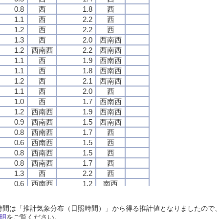
0.8
0.8
0.8
0.8
西
西
西
西
1.8
1.8
1.8
1.8
西
西
西
西
1.1
1.1
1.1
1.1
西
西
西
西
2.2
2.2
2.2
2.2
西
西
西
西
1.2
1.2
1.2
1.2
西
西
西
西
2.2
2.2
2.2
2.2
西
西
西
西
1.3
1.3
1.3
1.3
西
西
西
西
2.0
2.0
2.0
2.0
西南西
西南西
西南西
西南西
1.2
1.2
1.2
1.2
西南西
西南西
西南西
西南西
2.2
2.2
2.2
2.2
西南西
西南西
西南西
西南西
1.1
1.1
1.1
1.1
西
西
西
西
1.9
1.9
1.9
1.9
西南西
西南西
西南西
西南西
1.1
1.1
1.1
1.1
西
西
西
西
1.8
1.8
1.8
1.8
西南西
西南西
西南西
西南西
1.2
1.2
1.2
1.2
西
西
西
西
2.1
2.1
2.1
2.1
西南西
西南西
西南西
西南西
1.1
1.1
1.1
1.1
西
西
西
西
2.0
2.0
2.0
2.0
西
西
西
西
1.0
1.0
1.0
1.0
西
西
西
西
1.7
1.7
1.7
1.7
西南西
西南西
西南西
西南西
1.2
1.2
1.2
1.2
西南西
西南西
西南西
西南西
1.9
1.9
1.9
1.9
西南西
西南西
西南西
西南西
0.9
0.9
0.9
0.9
西南西
西南西
西南西
西南西
1.5
1.5
1.5
1.5
西南西
西南西
西南西
西南西
0.8
0.8
0.8
0.8
西南西
西南西
西南西
西南西
1.7
1.7
1.7
1.7
西
西
西
西
0.6
0.6
0.6
0.6
西南西
西南西
西南西
西南西
1.5
1.5
1.5
1.5
西
西
西
西
0.8
0.8
0.8
0.8
西南西
西南西
西南西
西南西
1.5
1.5
1.5
1.5
西
西
西
西
0.8
0.8
0.8
0.8
西南西
西南西
西南西
西南西
1.7
1.7
1.7
1.7
西
西
西
西
1.3
1.3
1.3
1.3
西
西
西
西
2.2
2.2
2.2
2.2
西
西
西
西
0.6
0.6
0.6
0.6
西南西
西南西
西南西
西南西
1.2
1.2
1.2
1.2
南西
南西
南西
南西
0.2
0.2
0.2
0.2
静穏
静穏
静穏
静穏
0.9
0.9
0.9
0.9
南西
南西
南西
南西
0.5
0.5
0.5
0.5
西南西
西南西
西南西
西南西
1.2
1.2
1.2
1.2
南西
南西
南西
南西
日照時間は「推計気象分布（日照時間）」から得る推計値となりましたの
0.8
0.8
0.8
0.8
西南西
西南西
西南西
西南西
1.8
1.8
1.8
1.8
西
西
西
西
明
をご覧ください。