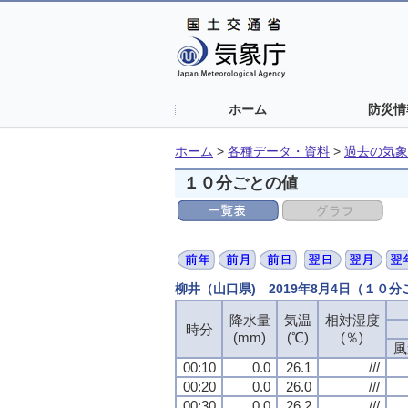
ホーム
防災情
ホーム
>
各種データ・資料
>
過去の気象
１０分ごとの値
柳井（山口県) 2019年8月4日（１０
降水量
降水量
降水量
降水量
気温
気温
気温
気温
相対湿度
相対湿度
相対湿度
相対湿度
時分
時分
時分
時分
(mm)
(mm)
(mm)
(mm)
(℃)
(℃)
(℃)
(℃)
(％)
(％)
(％)
(％)
風
風
風
風
00:10
00:10
00:10
00:10
0.0
0.0
0.0
0.0
26.1
26.1
26.1
26.1
///
///
///
///
00:20
00:20
00:20
00:20
0.0
0.0
0.0
0.0
26.0
26.0
26.0
26.0
///
///
///
///
00:30
00:30
00:30
00:30
0.0
0.0
0.0
0.0
26.2
26.2
26.2
26.2
///
///
///
///