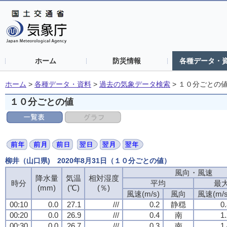
ホーム
防災情報
各種データ・
ホーム
>
各種データ・資料
>
過去の気象データ検索
>
１０分ごとの
１０分ごとの値
柳井（山口県) 2020年8月31日（１０分ごとの値）
風向・風速
降水量
気温
相対湿度
時分
平均
最
(mm)
(℃)
(％)
風速(m/s)
風向
風速(m/s
00:10
0.0
27.1
///
0.2
静穏
0
00:20
0.0
26.9
///
0.4
南
1
00:30
0.0
26.7
///
0.3
南
1