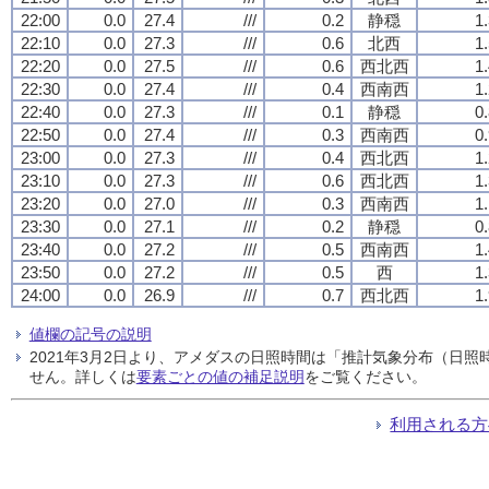
22:00
0.0
27.4
///
0.2
静穏
1
22:10
0.0
27.3
///
0.6
北西
1
22:20
0.0
27.5
///
0.6
西北西
1
22:30
0.0
27.4
///
0.4
西南西
1
22:40
0.0
27.3
///
0.1
静穏
0
22:50
0.0
27.4
///
0.3
西南西
0
23:00
0.0
27.3
///
0.4
西北西
1
23:10
0.0
27.3
///
0.6
西北西
1
23:20
0.0
27.0
///
0.3
西南西
1
23:30
0.0
27.1
///
0.2
静穏
0
23:40
0.0
27.2
///
0.5
西南西
1
23:50
0.0
27.2
///
0.5
西
1
24:00
0.0
26.9
///
0.7
西北西
1
値欄の記号の説明
2021年3月2日より、アメダスの日照時間は「推計気象分布（日
せん。詳しくは
要素ごとの値の補足説明
をご覧ください。
利用される方