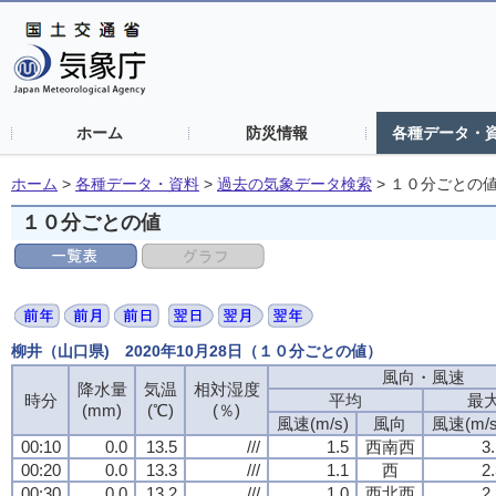
ホーム
防災情報
各種データ・
ホーム
>
各種データ・資料
>
過去の気象データ検索
>
１０分ごとの
１０分ごとの値
柳井（山口県) 2020年10月28日（１０分ごとの値）
風向・風速
風向・風速
風向・風速
風向・風速
降水量
降水量
降水量
降水量
気温
気温
気温
気温
相対湿度
相対湿度
相対湿度
相対湿度
時分
時分
時分
時分
平均
平均
平均
平均
最
最
最
最
(mm)
(mm)
(mm)
(mm)
(℃)
(℃)
(℃)
(℃)
(％)
(％)
(％)
(％)
風速(m/s)
風速(m/s)
風速(m/s)
風速(m/s)
風向
風向
風向
風向
風速(m/s
風速(m/s
風速(m/s
風速(m/s
00:10
00:10
00:10
00:10
0.0
0.0
0.0
0.0
13.5
13.5
13.5
13.5
///
///
///
///
1.5
1.5
1.5
1.5
西南西
西南西
西南西
西南西
3
3
3
3
00:20
00:20
00:20
00:20
0.0
0.0
0.0
0.0
13.3
13.3
13.3
13.3
///
///
///
///
1.1
1.1
1.1
1.1
西
西
西
西
2
2
2
2
00:30
00:30
00:30
00:30
0.0
0.0
0.0
0.0
13.2
13.2
13.2
13.2
///
///
///
///
1.0
1.0
1.0
1.0
西北西
西北西
西北西
西北西
2
2
2
2