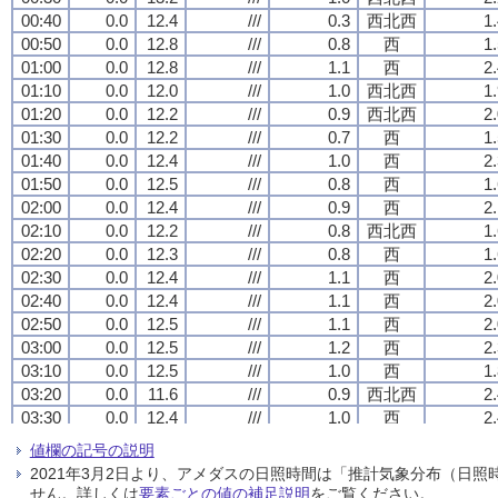
00:40
00:40
00:40
00:40
0.0
0.0
0.0
0.0
12.4
12.4
12.4
12.4
///
///
///
///
0.3
0.3
0.3
0.3
西北西
西北西
西北西
西北西
1
1
1
1
00:50
00:50
00:50
00:50
0.0
0.0
0.0
0.0
12.8
12.8
12.8
12.8
///
///
///
///
0.8
0.8
0.8
0.8
西
西
西
西
1
1
1
1
01:00
01:00
01:00
01:00
0.0
0.0
0.0
0.0
12.8
12.8
12.8
12.8
///
///
///
///
1.1
1.1
1.1
1.1
西
西
西
西
2
2
2
2
01:10
01:10
01:10
01:10
0.0
0.0
0.0
0.0
12.0
12.0
12.0
12.0
///
///
///
///
1.0
1.0
1.0
1.0
西北西
西北西
西北西
西北西
1
1
1
1
01:20
01:20
01:20
01:20
0.0
0.0
0.0
0.0
12.2
12.2
12.2
12.2
///
///
///
///
0.9
0.9
0.9
0.9
西北西
西北西
西北西
西北西
2
2
2
2
01:30
01:30
01:30
01:30
0.0
0.0
0.0
0.0
12.2
12.2
12.2
12.2
///
///
///
///
0.7
0.7
0.7
0.7
西
西
西
西
1
1
1
1
01:40
01:40
01:40
01:40
0.0
0.0
0.0
0.0
12.4
12.4
12.4
12.4
///
///
///
///
1.0
1.0
1.0
1.0
西
西
西
西
2
2
2
2
01:50
01:50
01:50
01:50
0.0
0.0
0.0
0.0
12.5
12.5
12.5
12.5
///
///
///
///
0.8
0.8
0.8
0.8
西
西
西
西
1
1
1
1
02:00
02:00
02:00
02:00
0.0
0.0
0.0
0.0
12.4
12.4
12.4
12.4
///
///
///
///
0.9
0.9
0.9
0.9
西
西
西
西
2
2
2
2
02:10
02:10
02:10
02:10
0.0
0.0
0.0
0.0
12.2
12.2
12.2
12.2
///
///
///
///
0.8
0.8
0.8
0.8
西北西
西北西
西北西
西北西
1
1
1
1
02:20
02:20
02:20
02:20
0.0
0.0
0.0
0.0
12.3
12.3
12.3
12.3
///
///
///
///
0.8
0.8
0.8
0.8
西
西
西
西
1
1
1
1
02:30
02:30
02:30
02:30
0.0
0.0
0.0
0.0
12.4
12.4
12.4
12.4
///
///
///
///
1.1
1.1
1.1
1.1
西
西
西
西
2
2
2
2
02:40
02:40
02:40
02:40
0.0
0.0
0.0
0.0
12.4
12.4
12.4
12.4
///
///
///
///
1.1
1.1
1.1
1.1
西
西
西
西
2
2
2
2
02:50
02:50
02:50
02:50
0.0
0.0
0.0
0.0
12.5
12.5
12.5
12.5
///
///
///
///
1.1
1.1
1.1
1.1
西
西
西
西
2
2
2
2
03:00
03:00
03:00
03:00
0.0
0.0
0.0
0.0
12.5
12.5
12.5
12.5
///
///
///
///
1.2
1.2
1.2
1.2
西
西
西
西
2
2
2
2
03:10
03:10
03:10
03:10
0.0
0.0
0.0
0.0
12.5
12.5
12.5
12.5
///
///
///
///
1.0
1.0
1.0
1.0
西
西
西
西
1
1
1
1
03:20
03:20
03:20
03:20
0.0
0.0
0.0
0.0
11.6
11.6
11.6
11.6
///
///
///
///
0.9
0.9
0.9
0.9
西北西
西北西
西北西
西北西
2
2
2
2
03:30
03:30
03:30
03:30
0.0
0.0
0.0
0.0
12.4
12.4
12.4
12.4
///
///
///
///
1.0
1.0
1.0
1.0
西
西
西
西
2
2
2
2
03:40
03:40
03:40
03:40
0.0
0.0
0.0
0.0
12.4
12.4
12.4
12.4
///
///
///
///
1.4
1.4
1.4
1.4
西
西
西
西
2
2
2
2
値欄の記号の説明
03:50
03:50
03:50
03:50
0.0
0.0
0.0
0.0
12.3
12.3
12.3
12.3
///
///
///
///
1.4
1.4
1.4
1.4
西
西
西
西
2
2
2
2
2021年3月2日より、アメダスの日照時間は「推計気象分布（日
04:00
04:00
04:00
04:00
0.0
0.0
0.0
0.0
12.1
12.1
12.1
12.1
///
///
///
///
0.9
0.9
0.9
0.9
西
西
西
西
2
2
2
2
せん。詳しくは
要素ごとの値の補足説明
をご覧ください。