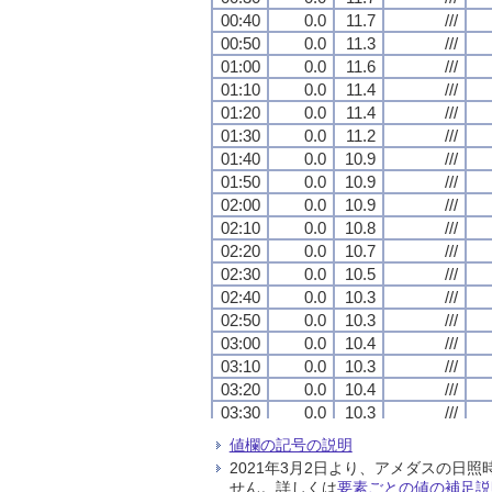
00:40
00:40
00:40
00:40
0.0
0.0
0.0
0.0
11.7
11.7
11.7
11.7
///
///
///
///
00:50
00:50
00:50
00:50
0.0
0.0
0.0
0.0
11.3
11.3
11.3
11.3
///
///
///
///
01:00
01:00
01:00
01:00
0.0
0.0
0.0
0.0
11.6
11.6
11.6
11.6
///
///
///
///
01:10
01:10
01:10
01:10
0.0
0.0
0.0
0.0
11.4
11.4
11.4
11.4
///
///
///
///
01:20
01:20
01:20
01:20
0.0
0.0
0.0
0.0
11.4
11.4
11.4
11.4
///
///
///
///
01:30
01:30
01:30
01:30
0.0
0.0
0.0
0.0
11.2
11.2
11.2
11.2
///
///
///
///
01:40
01:40
01:40
01:40
0.0
0.0
0.0
0.0
10.9
10.9
10.9
10.9
///
///
///
///
01:50
01:50
01:50
01:50
0.0
0.0
0.0
0.0
10.9
10.9
10.9
10.9
///
///
///
///
02:00
02:00
02:00
02:00
0.0
0.0
0.0
0.0
10.9
10.9
10.9
10.9
///
///
///
///
02:10
02:10
02:10
02:10
0.0
0.0
0.0
0.0
10.8
10.8
10.8
10.8
///
///
///
///
02:20
02:20
02:20
02:20
0.0
0.0
0.0
0.0
10.7
10.7
10.7
10.7
///
///
///
///
02:30
02:30
02:30
02:30
0.0
0.0
0.0
0.0
10.5
10.5
10.5
10.5
///
///
///
///
02:40
02:40
02:40
02:40
0.0
0.0
0.0
0.0
10.3
10.3
10.3
10.3
///
///
///
///
02:50
02:50
02:50
02:50
0.0
0.0
0.0
0.0
10.3
10.3
10.3
10.3
///
///
///
///
03:00
03:00
03:00
03:00
0.0
0.0
0.0
0.0
10.4
10.4
10.4
10.4
///
///
///
///
03:10
03:10
03:10
03:10
0.0
0.0
0.0
0.0
10.3
10.3
10.3
10.3
///
///
///
///
03:20
03:20
03:20
03:20
0.0
0.0
0.0
0.0
10.4
10.4
10.4
10.4
///
///
///
///
03:30
03:30
03:30
03:30
0.0
0.0
0.0
0.0
10.3
10.3
10.3
10.3
///
///
///
///
03:40
03:40
03:40
03:40
0.0
0.0
0.0
0.0
10.1
10.1
10.1
10.1
///
///
///
///
値欄の記号の説明
03:50
03:50
03:50
03:50
0.0
0.0
0.0
0.0
9.5
9.5
9.5
9.5
///
///
///
///
2021年3月2日より、アメダスの
04:00
04:00
04:00
04:00
0.0
0.0
0.0
0.0
9.8
9.8
9.8
9.8
///
///
///
///
せん。詳しくは
要素ごとの値の補足説