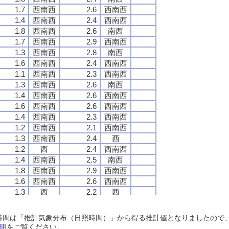
1.7
1.7
1.7
1.7
西南西
西南西
西南西
西南西
2.6
2.6
2.6
2.6
西南西
西南西
西南西
西南西
1.4
1.4
1.4
1.4
西南西
西南西
西南西
西南西
2.4
2.4
2.4
2.4
西南西
西南西
西南西
西南西
1.8
1.8
1.8
1.8
西南西
西南西
西南西
西南西
2.6
2.6
2.6
2.6
南西
南西
南西
南西
1.7
1.7
1.7
1.7
西南西
西南西
西南西
西南西
2.9
2.9
2.9
2.9
西南西
西南西
西南西
西南西
1.3
1.3
1.3
1.3
西南西
西南西
西南西
西南西
2.8
2.8
2.8
2.8
南西
南西
南西
南西
1.6
1.6
1.6
1.6
西南西
西南西
西南西
西南西
2.4
2.4
2.4
2.4
西南西
西南西
西南西
西南西
1.1
1.1
1.1
1.1
西南西
西南西
西南西
西南西
2.3
2.3
2.3
2.3
西南西
西南西
西南西
西南西
1.3
1.3
1.3
1.3
西南西
西南西
西南西
西南西
2.6
2.6
2.6
2.6
南西
南西
南西
南西
1.4
1.4
1.4
1.4
西南西
西南西
西南西
西南西
2.6
2.6
2.6
2.6
西南西
西南西
西南西
西南西
1.6
1.6
1.6
1.6
西南西
西南西
西南西
西南西
2.6
2.6
2.6
2.6
西南西
西南西
西南西
西南西
1.4
1.4
1.4
1.4
西南西
西南西
西南西
西南西
2.3
2.3
2.3
2.3
西南西
西南西
西南西
西南西
1.2
1.2
1.2
1.2
西南西
西南西
西南西
西南西
2.1
2.1
2.1
2.1
西南西
西南西
西南西
西南西
1.3
1.3
1.3
1.3
西南西
西南西
西南西
西南西
2.4
2.4
2.4
2.4
西
西
西
西
1.2
1.2
1.2
1.2
西
西
西
西
2.4
2.4
2.4
2.4
西南西
西南西
西南西
西南西
1.4
1.4
1.4
1.4
西南西
西南西
西南西
西南西
2.5
2.5
2.5
2.5
南西
南西
南西
南西
1.8
1.8
1.8
1.8
西南西
西南西
西南西
西南西
2.9
2.9
2.9
2.9
西南西
西南西
西南西
西南西
1.6
1.6
1.6
1.6
西南西
西南西
西南西
西南西
2.6
2.6
2.6
2.6
西南西
西南西
西南西
西南西
1.3
1.3
1.3
1.3
西
西
西
西
2.2
2.2
2.2
2.2
西
西
西
西
1.2
1.2
1.2
1.2
西
西
西
西
2.3
2.3
2.3
2.3
西
西
西
西
0.6
0.6
0.6
0.6
西
西
西
西
1.5
1.5
1.5
1.5
西南西
西南西
西南西
西南西
日照時間は「推計気象分布（日照時間）」から得る推計値となりましたの
1.1
1.1
1.1
1.1
西
西
西
西
2.2
2.2
2.2
2.2
西南西
西南西
西南西
西南西
明
をご覧ください。