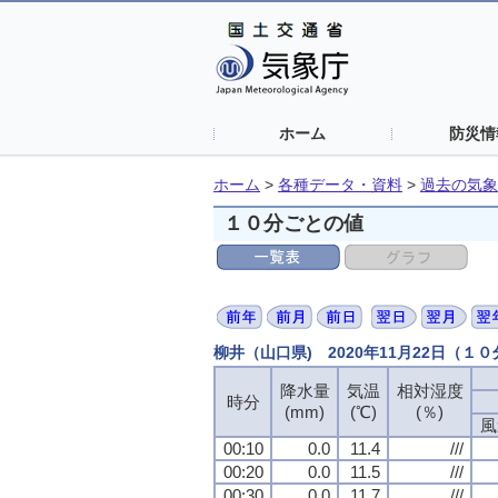
ホーム
防災情
ホーム
>
各種データ・資料
>
過去の気象
１０分ごとの値
柳井（山口県) 2020年11月22日（１
降水量
降水量
降水量
降水量
気温
気温
気温
気温
相対湿度
相対湿度
相対湿度
相対湿度
時分
時分
時分
時分
(mm)
(mm)
(mm)
(mm)
(℃)
(℃)
(℃)
(℃)
(％)
(％)
(％)
(％)
風
風
風
風
00:10
00:10
00:10
00:10
0.0
0.0
0.0
0.0
11.4
11.4
11.4
11.4
///
///
///
///
00:20
00:20
00:20
00:20
0.0
0.0
0.0
0.0
11.5
11.5
11.5
11.5
///
///
///
///
00:30
00:30
00:30
00:30
0.0
0.0
0.0
0.0
11.7
11.7
11.7
11.7
///
///
///
///