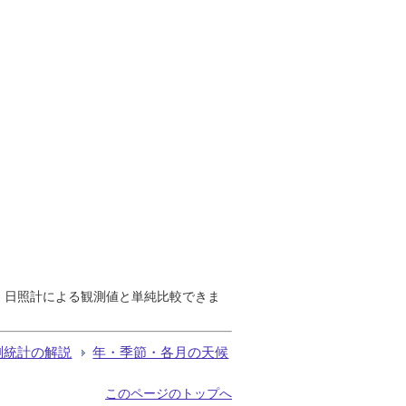
で、日照計による観測値と単純比較できま
測統計の解説
年・季節・各月の天候
このページのトップへ