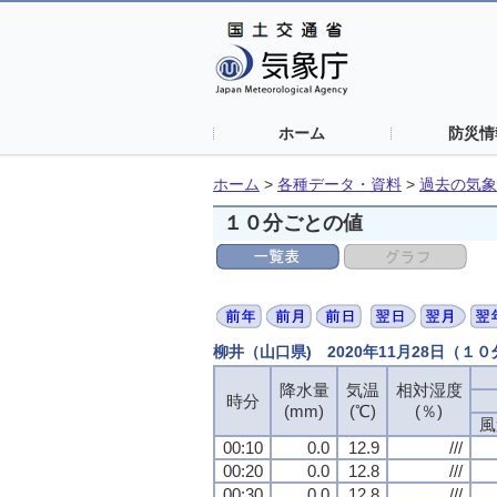
ホーム
防災情
ホーム
>
各種データ・資料
>
過去の気象
１０分ごとの値
柳井（山口県) 2020年11月28日（１
降水量
気温
相対湿度
時分
(mm)
(℃)
(％)
風
00:10
0.0
12.9
///
00:20
0.0
12.8
///
00:30
0.0
12.8
///