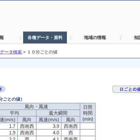
報
各種データ・資料
地域の情報
知
データ検索
>
１０分ごとの値
０分ごとの値）
風向・風速
日照
平均
最大瞬間
時間
(min)
速(m/s)
風向
風速(m/s)
風向
1.7
西南西
3.9
西南西
1.9
西南西
4.0
西
2.2
西
4.1
西南西