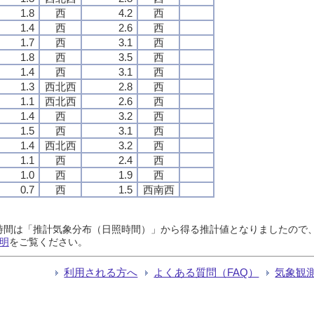
1.8
西
4.2
西
1.4
西
2.6
西
1.7
西
3.1
西
1.8
西
3.5
西
1.4
西
3.1
西
1.3
西北西
2.8
西
1.1
西北西
2.6
西
1.4
西
3.2
西
1.5
西
3.1
西
1.4
西北西
3.2
西
1.1
西
2.4
西
1.0
西
1.9
西
0.7
西
1.5
西南西
日照時間は「推計気象分布（日照時間）」から得る推計値となりましたの
明
をご覧ください。
利用される方へ
よくある質問（FAQ）
気象観